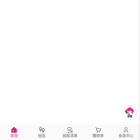
首頁
逛逛
追蹤清單
購物車
會員中心