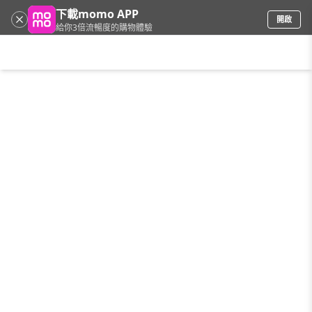
下載momo APP
開啟
給你3倍流暢度的購物體驗
請輸入搜尋關鍵字
首頁
限時搶購
直播
mo店+
看看買
家電
電玩
手機/相