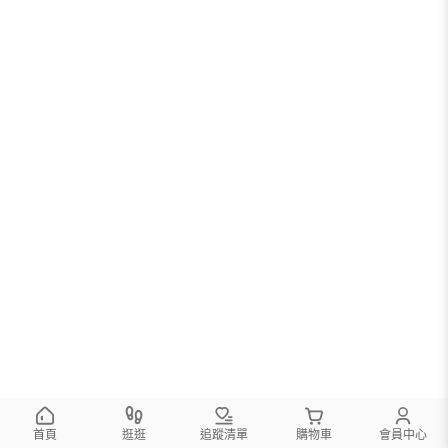
首頁
逛逛
追蹤清單
購物車
會員中心