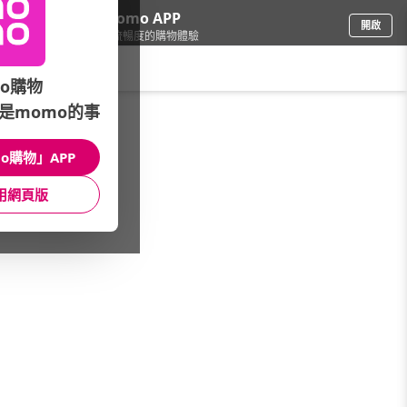
下載momo APP
開啟
給你3倍流暢度的購物體驗
請輸入搜尋關鍵字
o購物
是momo的事
車
/
汽車百貨
/
機油品牌館
/
ARAL 亞拉
o購物」APP
館長推薦
月銷量
新上市
價格
評價
用網頁版
很抱歉，沒有篩選到符合條件的商品
您可以調整篩選條件試試看