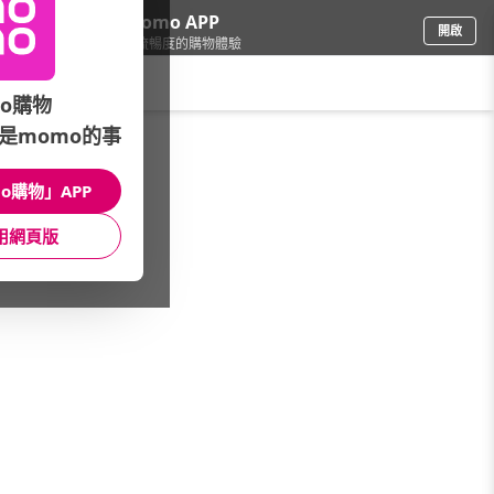
下載momo APP
開啟
給你3倍流暢度的購物體驗
請輸入搜尋關鍵字
o購物
是momo的事
車
/
汽車百貨
/
空氣清淨/芳香
/
空氣清淨機
o購物」APP
館長推薦
月銷量
新上市
價格
評價
用網頁版
很抱歉，沒有篩選到符合條件的商品
您可以調整篩選條件試試看