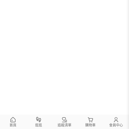
首頁
逛逛
追蹤清單
購物車
會員中心