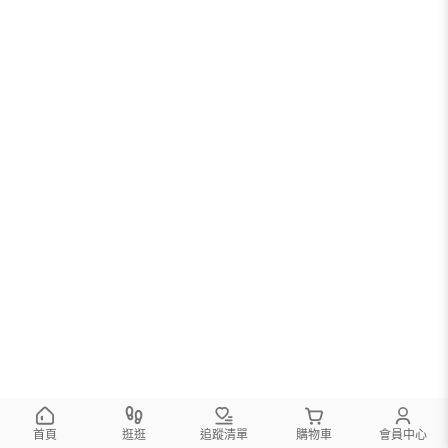
首頁
逛逛
追蹤清單
購物車
會員中心