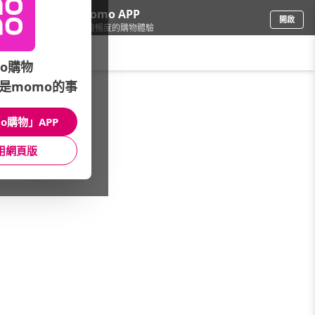
下載momo APP
開啟
給你3倍流暢度的購物體驗
請輸入搜尋關鍵字
o購物
是momo的事
車
/
機車用品
/
騎士人身部品
/
面罩
o購物」APP
館長推薦
月銷量
新上市
價格
評價
用網頁版
很抱歉，沒有篩選到符合條件的商品
您可以調整篩選條件試試看