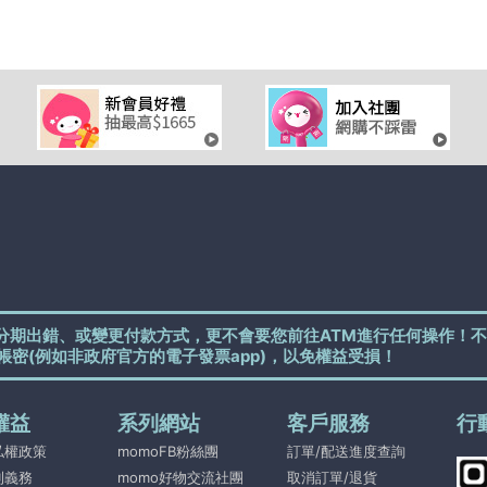
分期出錯、或變更付款方式，更不會要您前往ATM進行任何操作！不
帳密(例如非政府官方的電子發票app)，以免權益受損！
權益
系列網站
客戶服務
行
私權政策
momoFB粉絲團
訂單/配送進度查詢
利義務
momo好物交流社團
取消訂單/退貨