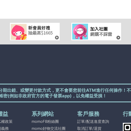
分期出錯、或變更付款方式，更不會要您前往ATM進行任何操作！不
帳密(例如非政府官方的電子發票app)，以免權益受損！
權益
系列網站
客戶服務
行
私權政策
momoFB粉絲團
訂單/配送進度查詢
利義務
momo好物交流社團
取消訂單/退貨