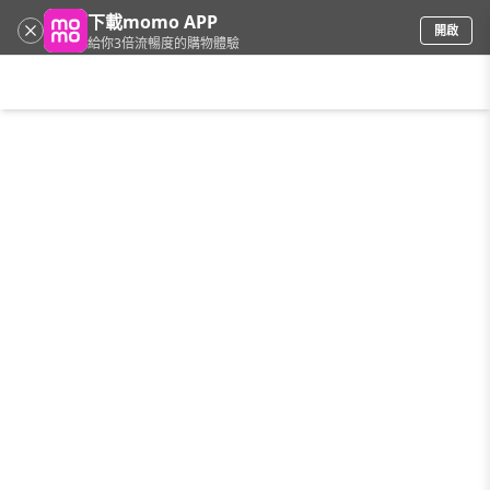
下載momo APP
開啟
給你3倍流暢度的購物體驗
請輸入搜尋關鍵字
首頁
限時搶購
直播
mo店+
看看買
家電
電玩
手機/相