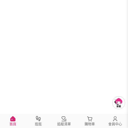
首頁
逛逛
追蹤清單
購物車
會員中心