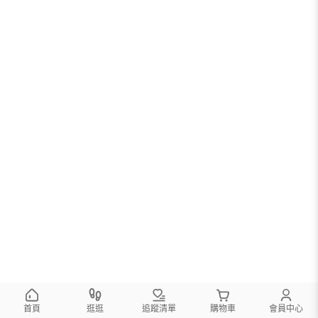
首頁
逛逛
追蹤清單
購物車
會員中心