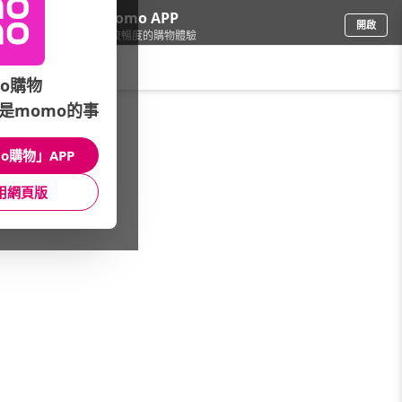
下載momo APP
開啟
給你3倍流暢度的購物體驗
請輸入搜尋關鍵字
o購物
是momo的事
生鮮
/
蔬菜水果
/
館長推薦
/
本週新降價
o購物」APP
館長推薦
月銷量
新上市
價格
評價
用網頁版
很抱歉，沒有篩選到符合條件的商品
您可以調整篩選條件試試看