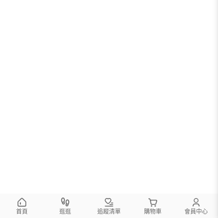
首頁
逛逛
追蹤清單
購物車
會員中心