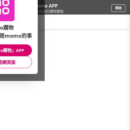
下載momo APP
開啟
給你3倍流暢度的購物體驗
請輸入搜尋關鍵字
o購物
是momo的事
個人清潔
/
洗臉卸妝
/
洗顏
/
潔面慕絲
o購物」APP
館長推薦
月銷量
新上市
價格
評價
用網頁版
很抱歉，沒有篩選到符合條件的商品
您可以調整篩選條件試試看