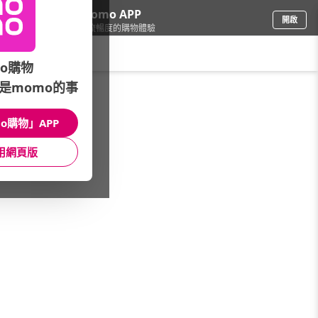
下載momo APP
開啟
給你3倍流暢度的購物體驗
請輸入搜尋關鍵字
o購物
是momo的事
寵物
/
貓砂/便盆/尿布墊
/
狗廁所
/
禮貌帶
o購物」APP
館長推薦
月銷量
新上市
價格
評價
用網頁版
很抱歉，沒有篩選到符合條件的商品
您可以調整篩選條件試試看