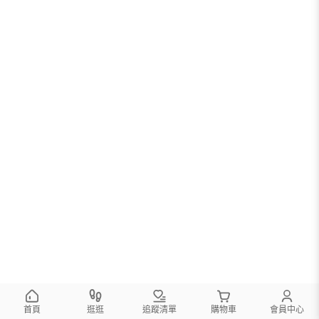
首頁
逛逛
追蹤清單
購物車
會員中心