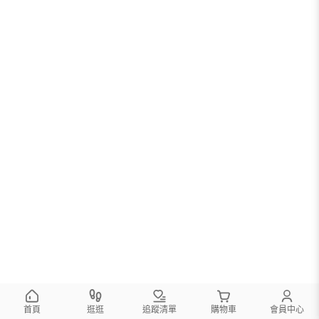
首頁
逛逛
追蹤清單
購物車
會員中心