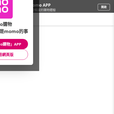
下載momo APP
開啟
給你3倍流暢度的購物體驗
請輸入搜尋關鍵字
o購物
是momo的事
傢飾寢具
/
床墊
/
折疊床墊
o購物」APP
館長推薦
月銷量
新上市
價格
評價
用網頁版
很抱歉，沒有篩選到符合條件的商品
您可以調整篩選條件試試看