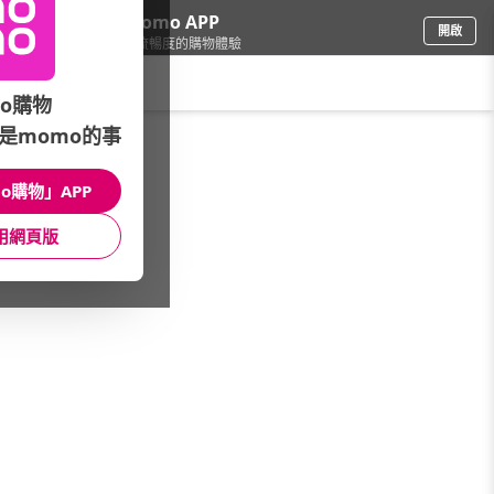
下載momo APP
開啟
給你3倍流暢度的購物體驗
請輸入搜尋關鍵字
o購物
是momo的事
傢飾寢具
/
毛巾/浴巾
/
指定商品滿3000贈涼感巾x1
o購物」APP
館長推薦
月銷量
新上市
價格
評價
用網頁版
很抱歉，沒有篩選到符合條件的商品
您可以調整篩選條件試試看