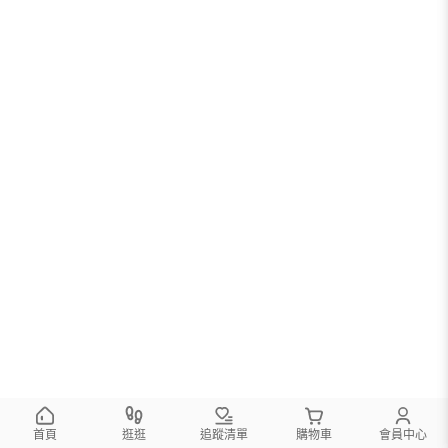
首頁
逛逛
追蹤清單
購物車
會員中心