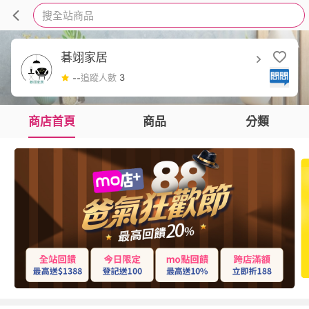
搜全站商品
碁翊家居
追蹤人數
3
--
商店首頁
商品
分類