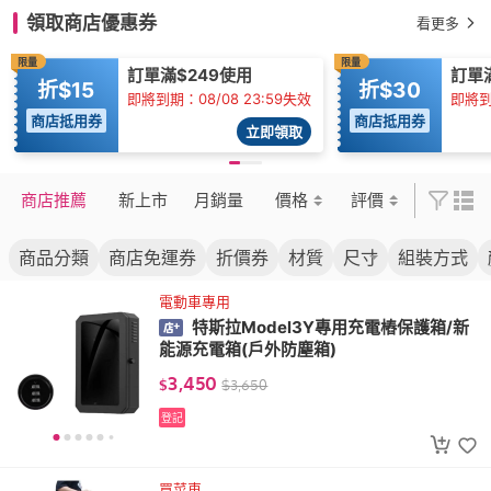
領取商店優惠券
看更多
限量
限量
訂單滿$249使用
訂單
折$15
折$30
即將到期：08/08 23:59失效
即將到
商店抵用券
商店抵用券
立即領取
商店推薦
新上市
月銷量
價格
評價
商品分類
商店免運券
折價券
材質
尺寸
組裝方式
電動車專用
特斯拉Model3Y專用充電樁保護箱/新
能源充電箱(戶外防塵箱)
3,450
$
$
3,650
登記
買菜車