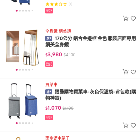
(1)
登記
全身鏡 網美鏡
170公分 鋁合金邊框 金色 服裝店面專用
網美全身鏡
3,980
$
$
4,100
登記
買菜車
摺疊購物買菜車-灰色保溫袋-背包款(購
物神器)
1,070
$
$
1,100
登記
雨傘瀝水架子