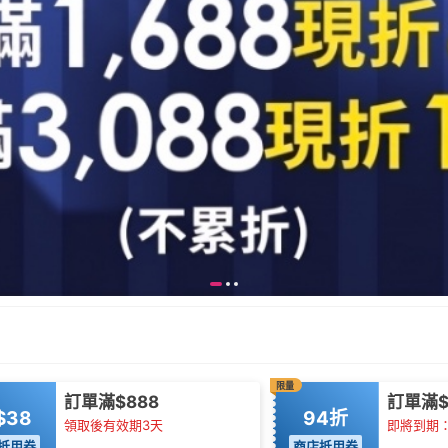
限量
訂單滿$888
訂單滿$
$38
94折
領取後有效期3天
即將到期：0
抵用券
商店抵用券