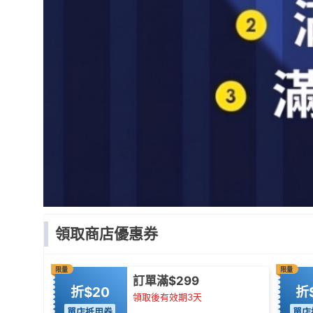
領取商店優惠券
限量
限量
訂單滿$299
折$20
折
領取後有效期3天
單店抵用券
單店