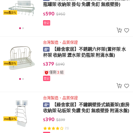
瓶罐架 收納架 掛勾 免鑽 免釘 無痕壁掛)
590
mo點3%
$
$
950
登記
台灣製造、品質保證
【綠舍家居】不銹鋼六杯架(置杯架 水
杯架 收納架 瀝水架 奶瓶架 附滴水盤)
379
mo點3%
$
$
890
僅剩
3
組
登記
台灣製造、品質保證
【綠舍家居】不鏽鋼壁掛式鍋蓋架(廚房
收納架 砧板架 免鑽 免釘 無痕壁掛 附滴水盤)
390
mo點3%
$
$
899
(1)