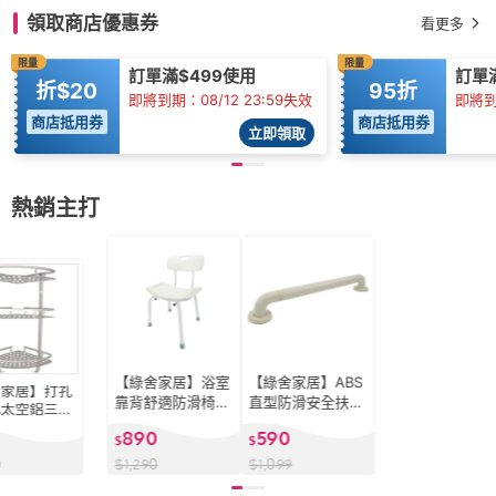
領取商店優惠券
看更多
限量
限量
訂單滿$499使用
訂單滿
折$20
95折
即將到期：08/12 23:59失效
即將到期
商店抵用券
商店抵用券
立即領取
熱銷主打
【綠舍家居】浴室
【綠舍家居】ABS
舍家居】打孔
靠背舒適防滑椅
直型防滑安全扶手
孔太空鋁三層
(洗澡椅 安全椅 淋
60 cm(一字型扶
(免鑽 免釘
890
590
浴椅 沐浴椅 年長
$
手 C型扶手 浴室
$
掛 置物架
者 孕婦 適用)
扶手 浴缸扶手)
物架 收納
$
1,290
$
1,099
9