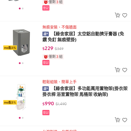
僅剩
3
組
登記
無痕安裝、不傷牆面
【綠舍家居】太空鋁自動擠牙膏器 (免
鑽 免釘 無痕壁掛)
229
mo點3%
$
$
349
僅剩
3
組
登記
輕鬆組裝、簡單上手
【綠舍家居】多功能萬用置物架(掛衣架
掛衣桿 浴室置物架 馬桶架 收納架)
990
mo點3%
$
$
1,490
登記