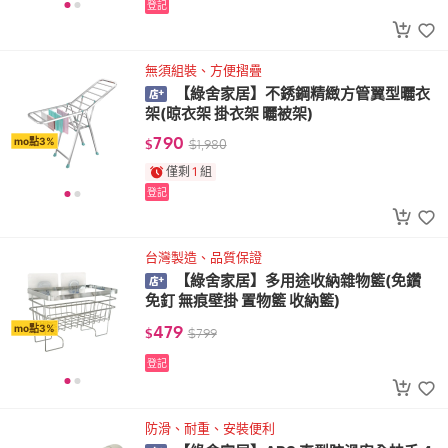
登記
無須組裝、方便摺疊
【綠舍家居】不銹鋼精緻方管翼型曬衣
架(晾衣架 掛衣架 曬被架)
790
mo點3%
$
$
1,980
僅剩
1
組
登記
台灣製造、品質保證
【綠舍家居】多用途收納雜物籃(免鑽
免釘 無痕壁掛 置物籃 收納籃)
479
mo點3%
$
$
799
登記
防滑、耐重、安裝便利