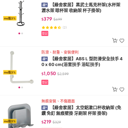
【綠舍家居】黑武士馬克杯架(水杯架
瀝水架 晾杯架 收納架 杯子掛架)
379
mo點3%
$
$
699
(2)
登記
防滑、耐重、安裝便利
【綠舍家居】ABS L 型防滑安全扶手 4
0 x 60 cm(浴室扶手 浴缸扶手)
1,050
mo點3%
$
$
2,599
登記
無痕安裝、不傷牆面
【綠舍家居】太空鋁漱口杯收納架 (免
鑽 免釘 無痕壁掛 牙刷架 杯架 掛架)
219
mo點3%
$
$
329