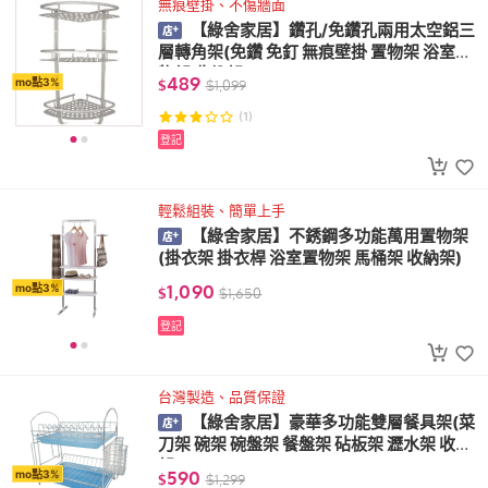
無痕壁掛、不傷牆面
【綠舍家居】鑽孔/免鑽孔兩用太空鋁三
層轉角架(免鑽 免釘 無痕壁掛 置物架 浴室置
物架 收納架)
489
mo點3%
$
$
1,099
(1)
登記
輕鬆組裝、簡單上手
【綠舍家居】不銹鋼多功能萬用置物架
(掛衣架 掛衣桿 浴室置物架 馬桶架 收納架)
1,090
mo點3%
$
$
1,650
登記
台灣製造、品質保證
【綠舍家居】豪華多功能雙層餐具架(菜
刀架 碗架 碗盤架 餐盤架 砧板架 瀝水架 收納
架)
590
mo點3%
$
$
1,299