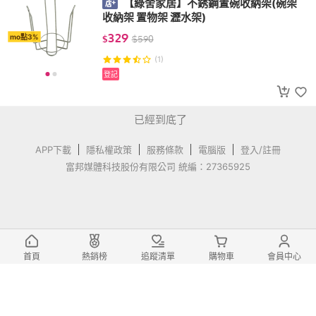
【綠舍家居】不銹鋼置碗收納架(碗架
收納架 置物架 瀝水架)
329
mo點3%
$
$
590
(1)
登記
已經到底了
APP下載
隱私權政策
服務條款
電腦版
登入/註冊
富邦媒體科技股份有限公司 統編：27365925
首頁
熱銷榜
追蹤清單
購物車
會員中心