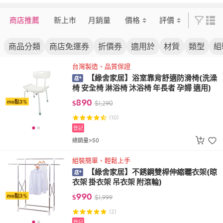
商店推薦
新上市
月銷量
價格
評價
商品分類
商店免運券
折價券
適用於
材質
類型
組
台灣製造、品質保證
【綠舍家居】浴室靠背舒適防滑椅(洗澡
椅 安全椅 淋浴椅 沐浴椅 年長者 孕婦 適用)
890
mo點3%
$
$
1,290
(10)
登記
總銷量>50
組裝簡單、輕鬆上手
【綠舍家居】不銹鋼雙桿伸縮曬衣架(晾
衣架 掛衣架 吊衣架 附滾輪)
990
mo點3%
$
$
1,999
(2)
登記