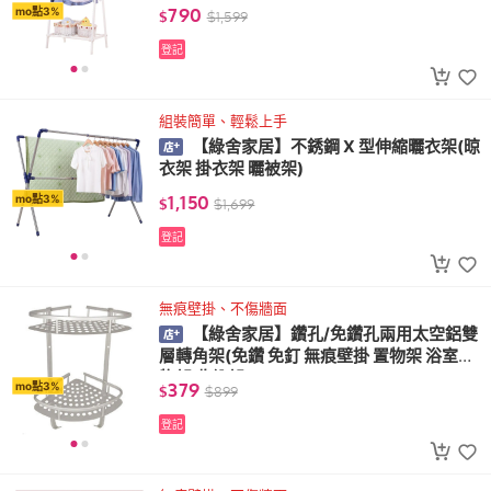
790
mo點3%
$
$
1,599
登記
組裝簡單、輕鬆上手
【綠舍家居】不銹鋼 X 型伸縮曬衣架(晾
衣架 掛衣架 曬被架)
1,150
mo點3%
$
$
1,699
登記
無痕壁掛、不傷牆面
【綠舍家居】鑽孔/免鑽孔兩用太空鋁雙
層轉角架(免鑽 免釘 無痕壁掛 置物架 浴室置
物架 收納架)
379
mo點3%
$
$
899
登記