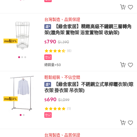
台灣製造、品質保證
【綠舍家居】精緻高級不鏽鋼三層轉角
架(牆角架 置物架 浴室置物架 收納架)
790
mo點3%
$
$
1,390
(6)
登記
總銷量>50
輕鬆組裝、不佔空間
【綠舍家居】不銹鋼立式單桿曬衣架(晾
衣架 掛衣架 吊衣架)
690
mo點3%
$
$
1,099
(1)
登記
台灣製造、品質保證