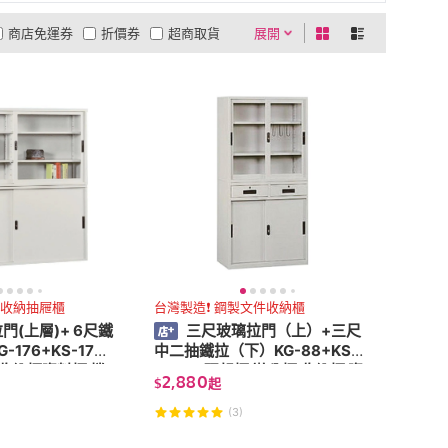
商店免運券
折價券
超商取貨
展開
0利率
商品有量
有影片
貨到付款
低溫宅配
5
4
及以上
3
及以上
2
及以上
1
及以上
強收納抽屜櫃
台灣製造❗ 鋼製文件收納櫃
門(上層)+ 6尺鐵
三尺玻璃拉門（上）+三尺
-176+KS-176
中二抽鐵拉（下）KG-88+KS-
88-2D 理想櫃 辦公櫃 收納櫃 資
2,880
$
起
料櫃 檔案櫃 文件櫃
(3)