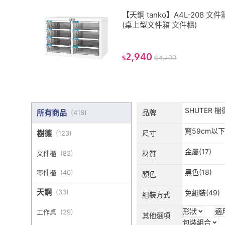
【天鋼 tanko】A4L-208 文件
(桌上型文件箱 文件櫃)
2,940
$
$
4,200
SHUTER 樹德
所有商品
品牌
(
418
)
寬59cm以下(
樹德
尺寸
(
123
)
金屬(17)
文件櫃
(
83
)
材質
黑色(18)
零件櫃
(
40
)
顏色
天鋼
(
33
)
免組裝(49)
組裝方式
形狀
適
工作桌
(
29
)
其他選項
包裝組合