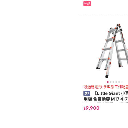
登記
可適應地形 多型態工作配
【Little Giant
用梯 含自動腳 M17 4-7
7-801 不含配件(工具
9,900
$
梯子 樓梯)