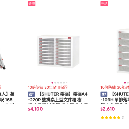
登記
登記
置
10倍防鏽 30年耐用保證
10倍防鏽 30年
 小巨人】萬
【SHUTER 樹德】樹德A4
【SHUTE
呎 1651
-220P 雙排桌上型文件櫃 樹德
-106H 單排
梯 工作梯
櫃 文件櫃 辦公櫃 桌上櫃 收納櫃
櫃 文件櫃 辦公
4,100
2,610
$
$
置物櫃
置物櫃
(1)