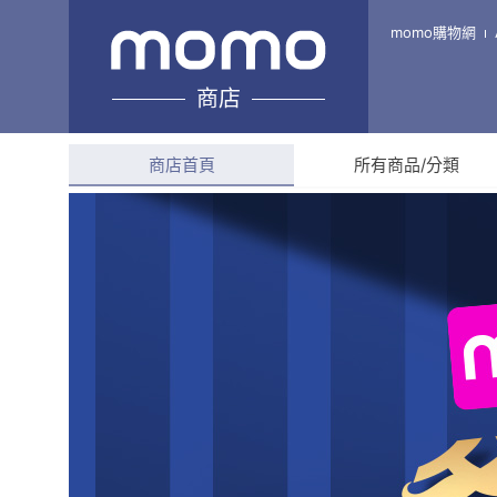
西瓜籽購物網
momo購物網
商店
綜合評分
4.9
(
72
則評
商店首頁
所有商品/分類