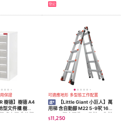
登記
耐用保證
可適應地形 多型態工作配置
R 樹德】樹德 A4
【Little Giant 小巨人】萬
落地型文件櫃 樹德
用梯 含自動腳 M22 5-9呎 1652
櫃 桌上櫃 收納櫃
2-801 不含配件(工具梯 工作梯
11,250
$
梯子 樓梯)