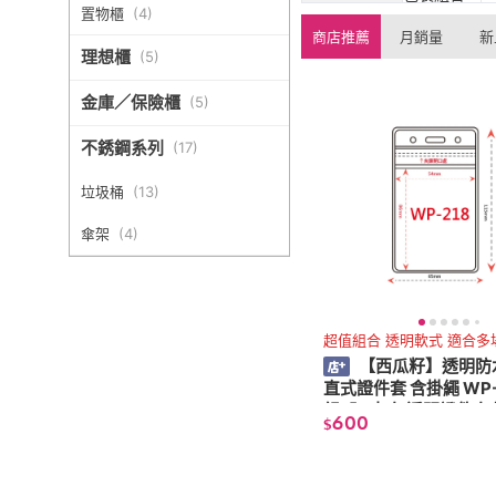
置物櫃
(
4
)
商店推薦
月銷量
新
理想櫃
(
5
)
金庫／保險櫃
(
5
)
不銹鋼系列
(
17
)
垃圾桶
(
13
)
傘架
(
4
)
超值組合 透明軟式 適合多
【西瓜籽】透明防
直式證件套 含掛繩 WP-2
組/入(卡套 透明證件套
600
$
掛繩 票卡套)