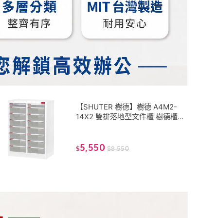
【SHUTER 樹德】樹德 A4M2-
14X2 雙排落地型文件櫃 樹德櫃
公文櫃 辦公櫃 桌上櫃 收納櫃 置
物櫃
5,550
$
$
8,550