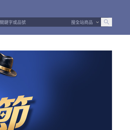
追蹤人數
16
問問回應率
100%
商品數量
418
搜全站商品
商店簡介
退換貨須知