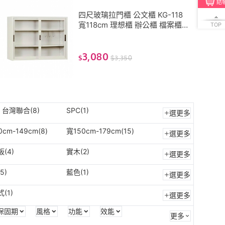
結
四尺玻璃拉門櫃 公文櫃 KG-118
寬118cm 理想櫃 辦公櫃 檔案櫃
TOP
文件櫃 收納櫃 玻璃櫃 卷宗櫃 收
納櫃
3,080
$
$
3,350
.P 台灣聯合(8)
SPC(1)
選更多
0cm-149cm(8)
寬150cm-179cm(15)
選更多
(4)
實木(2)
選更多
5)
藍色(1)
選更多
(1)
選更多
保固期
風格
功能
效能
更多