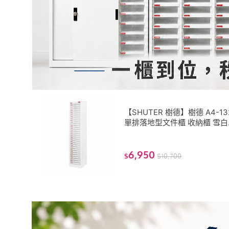
【SHUTER 樹德】樹德 A4-13
單排落地型文件櫃 收納櫃 雪白
抽屜櫃 分類櫃 樹德櫃 公文櫃 
公櫃 桌上櫃 置物櫃
6,950
$
$
10,700