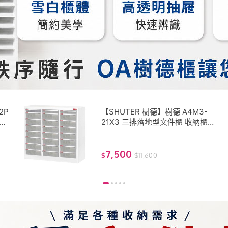
2P
【SHUTER 樹德】樹德 A4M3-
櫃
21X3 三排落地型文件櫃 收納櫃
辦
雪白櫃 抽屜櫃 分類櫃 樹德櫃 公
文櫃 辦公櫃 桌上櫃 置物櫃
7,500
$
$
11,600