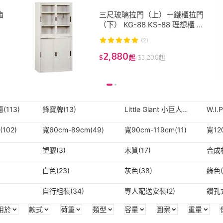
箱
三尺玻璃拉門（上）＋鐵櫃拉門
（下） KG-88 KS-88 理想櫃 辦
公櫃 檔案櫃 公文櫃 文件櫃 收納
(2)
櫃 鐵櫃
2,880
$
起
$
3,200
起
(113)
鋒寶牌(13)
Little Giant 小巨人
W.I
(20)
102)
寬60cm-89cm(49)
寬90cm-119cm(11)
寬12
塑膠(3)
木質(17)
合成板
白色(23)
灰色(38)
綠色(
自行組裝(34)
專人配送安裝(2)
鑽孔式
用於
款式
荷重
類型
容量
圖案
重量