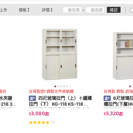
上市
價格
評價
~
確認
場合
台灣製造❗ 鋼製文件收納櫃
台灣製 鋼製 超
水夾鏈
四尺玻璃拉門（上）＋鐵櫃
6尺玻璃拉
18 30
拉門（下） KG-118 KS-118 理
櫃拉門(下層)KG
 識別證
想櫃 辦公櫃 檔案櫃 公文櫃 文件
理想櫃 卷宗櫃 收納櫃資料櫃 檔
3,080
5,320
$
起
$
起
櫃 收納櫃 玻璃櫃
案櫃 文件櫃
(7)