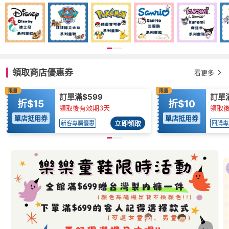
領取商店優惠券
看更多
限量
限量
訂單滿$599
訂單滿
折$15
折$10
領取後有效期3天
領取後
單店抵用券
單店抵用券
立即領取
新客專屬優惠
回購專