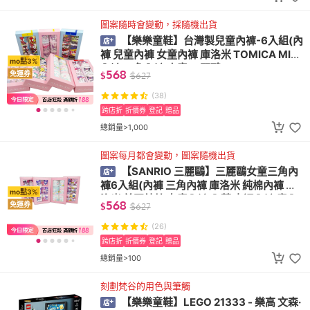
圖案隨時會變動，採隨機出貨
【樂樂童鞋】台灣製兒童內褲-6入組(內
褲 兒童內褲 女童內褲 庫洛米 TOMICA MIT
mo點3%
內褲 三角內褲 小童 三麗鷗)
568
免運券
$
$
627
(38)
跨店折
折價券
登記
贈品
總銷量>1,000
圖案每月都會變動，圖案隨機出貨
【SANRIO 三麗鷗】三麗鷗女童三角內
褲6入組(內褲 三角內褲 庫洛米 純棉內褲 酷
mo點3%
洛米 美國純棉 女童內褲 內著 卡通內褲 童內
568
免運券
$
$
627
褲)
(26)
跨店折
折價券
登記
贈品
總銷量>100
刻劃梵谷的用色與筆觸
【樂樂童鞋】LEGO 21333 - 樂高 文森·