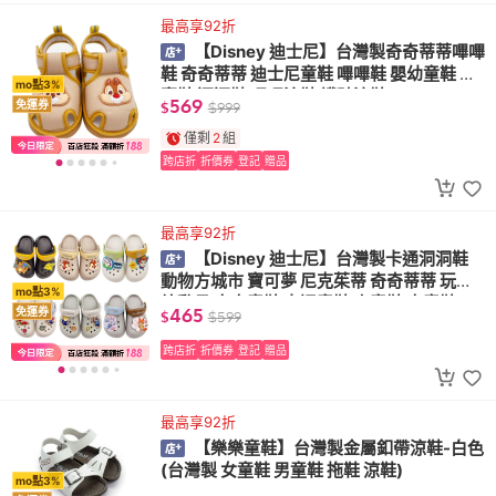
最高享92折
【Disney 迪士尼】台灣製奇奇蒂蒂嗶嗶
鞋 奇奇蒂蒂 迪士尼童鞋 嗶嗶鞋 嬰幼童鞋 寶
mo點3%
寶鞋 逼逼鞋 嗶嗶涼鞋 護趾涼鞋
569
免運券
$
$
999
僅剩
2
組
跨店折
折價券
登記
贈品
最高享92折
【Disney 迪士尼】台灣製卡通洞洞鞋
動物方城市 寶可夢 尼克茱蒂 奇奇蒂蒂 玩具
mo點3%
總動員 中大童鞋 卡通童鞋 小童鞋 中童鞋
465
免運券
$
$
599
跨店折
折價券
登記
贈品
最高享92折
【樂樂童鞋】台灣製金屬釦帶涼鞋-白色
(台灣製 女童鞋 男童鞋 拖鞋 涼鞋)
mo點3%