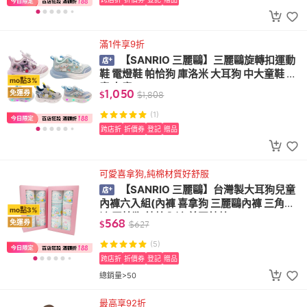
滿1件享9折
【SANRIO 三麗鷗】三麗鷗旋轉扣運動
鞋 電燈鞋 帕恰狗 庫洛米 大耳狗 中大童鞋 男
mo點3%
童 女童
1,050
免運券
$
$
1,808
(1)
跨店折
折價券
登記
贈品
可愛喜拿狗,純棉材質好舒服
【SANRIO 三麗鷗】台灣製大耳狗兒童
內褲六入組(內褲 喜拿狗 三麗鷗內褲 三角內
mo點3%
褲 玉桂狗 純棉內褲 美國純棉)
568
免運券
$
$
627
(5)
跨店折
折價券
登記
贈品
總銷量>50
最高享92折