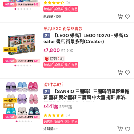
(9)
跨店折
折價券
登記
贈品
總銷量>100
樂高LEGO 街景熱賣款
【LEGO 樂高】LEGO 10270 - 樂高 Cr
eator 書店 街景系列(Creator)
7,800
mo點3%
$
$
7,900
僅剩
2
組
跨店折
折價券
登記
贈品
滿1件享9折
【SANRIO 三麗鷗】三麗鷗明星輕量拖
鞋 童鞋 嬰幼童鞋 三麗鷗 中大童 拖鞋 庫洛米
mo點3%
輕量拖鞋 卡通拖鞋 大童鞋
441
免運券
$
起
$
599
起
(5)
跨店折
折價券
登記
贈品
總銷量>50