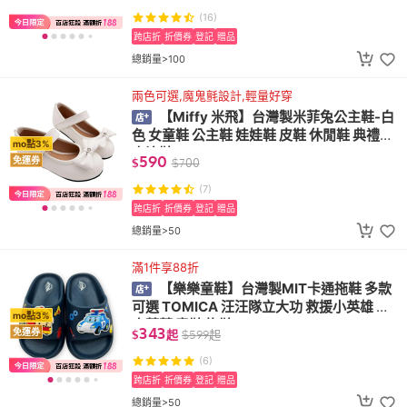
(16)
跨店折
折價券
登記
贈品
總銷量>100
兩色可選,魔鬼氈設計,輕量好穿
【Miffy 米飛】台灣製米菲兔公主鞋-白
色 女童鞋 公主鞋 娃娃鞋 皮鞋 休閒鞋 典禮鞋
mo點3%
表演鞋
590
免運券
$
$
700
(7)
跨店折
折價券
登記
贈品
總銷量>50
滿1件享88折
【樂樂童鞋】台灣製MIT卡通拖鞋 多款
可選 TOMICA 汪汪隊立大功 救援小英雄 奇
mo點3%
奇蒂蒂 童鞋 拖鞋
343
免運券
$
起
$
599
起
(6)
跨店折
折價券
登記
贈品
總銷量>50