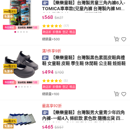
【樂樂童鞋】台灣製男童三角內褲6入-
TOMICA車車款(兒童內褲 台灣製內褲 MIT
mo點3%
內褲 男童內褲 Disney正版授權)
568
免運券
$
$
627
(17)
跨店折
折價券
登記
贈品
總銷量>500
滿1件享9折
【樂樂童鞋】台灣製黑色素面皮鞋典禮
鞋 女童鞋 皮鞋 學生鞋 休閒鞋 公主鞋 娃娃鞋
mo點3%
494
免運券
$
$
700
(5)
跨店折
折價券
登記
贈品
總銷量>100
最高享92折
【樂樂童鞋】台灣製男大童青少年四角
內褲-一組4入 條紋款 素色款 隨機出貨 四角
mo點3%
內褲 內褲 四角褲 男童內褲 青少年內褲
465
免運券
$
$
557