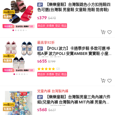
【樂樂童鞋】台灣製跳色小方扣拖鞋四
色可選(台灣製 男童鞋 女童鞋 拖鞋 勃肯鞋)
mo點3%
379
免運券
$
$
470
跨店折
折價券
登記
贈品
最高享92折
【POLI 波力】卡通學步鞋 多款可選 哆
啦A夢 波力POLI 安寶AMBER 寶寶鞋 小童鞋
mo點3%
女童鞋 男童鞋
655
免運券
$
$
799
(2)
跨店折
折價券
登記
贈品
兒童內褲 台灣製內褲
【樂樂童鞋】台灣製男童三角內褲六件
組(兒童內褲 台灣製內褲 MIT內褲 男童內褲
mo點3%
Disney正版授權)
568
免運券
$
$
627