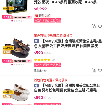
梵谷 星夜 IDEAS系列 推薦收藏 IDEAS系列
樂高
6,999
mo點3%
$
僅剩
3
組
跨店折
折價券
登記
贈品
兩色可選,柔軟鞋底,耐磨好穿
【Miffy 米飛】台灣製米菲兔公主鞋-黑
色 女童鞋 公主鞋 娃娃鞋 皮鞋 休閒鞋 黑皮鞋
mo點3%
典禮鞋 表演鞋
590
免運券
$
$
700
(2)
跨店折
折價券
登記
贈品
總銷量>50
粉色白色可選，漂亮優雅
【Miffy 米飛】台灣製甜美皇冠公主鞋
白色 另有粉色可選 女童鞋 公主鞋 花童鞋 畢
mo點3%
業典禮鞋 台灣製童鞋 MIT童鞋
590
免運券
$
$
799
跨店折
折價券
登記
贈品