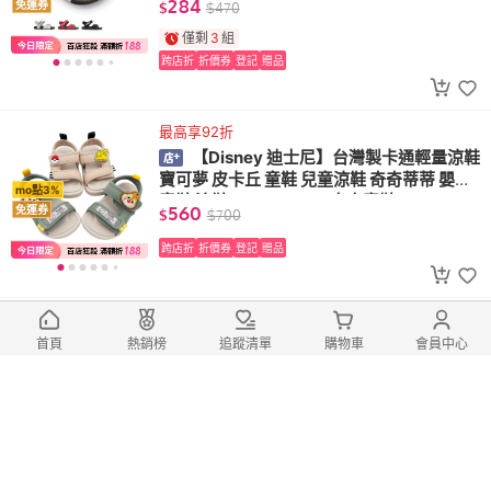
284
免運券
$
$
470
僅剩
3
組
跨店折
折價券
登記
贈品
最高享92折
【Disney 迪士尼】台灣製卡通輕量涼鞋
寶可夢 皮卡丘 童鞋 兒童涼鞋 奇奇蒂蒂 嬰幼
mo點3%
童鞋 涼鞋 MIT DISNEY 中大童鞋
560
免運券
$
$
700
跨店折
折價券
登記
贈品
最高享92折
【SANRIO 三麗鷗】台灣製庫洛米電燈
首頁
熱銷榜
追蹤清單
購物車
會員中心
鞋(三麗鷗 童鞋 酷洛米 中童鞋 嬰幼童鞋 運動
mo點3%
鞋 MIT童鞋 休閒鞋)
750
免運券
$
$
999
僅剩
3
組
(6)
跨店折
折價券
登記
贈品