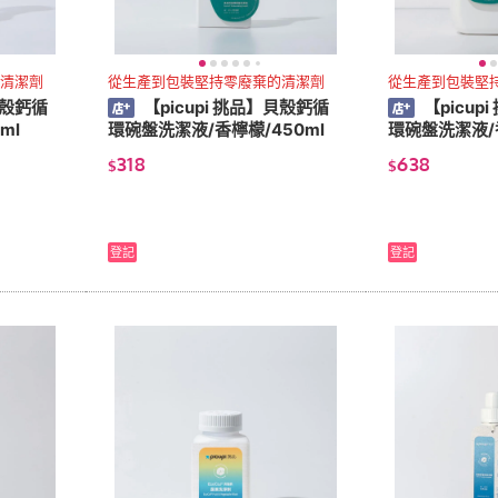
清潔劑
從生產到包裝堅持零廢棄的清潔劑
從生產到包裝堅
貝殼鈣循
【picupi 挑品】貝殼鈣循
【picup
ml
環碗盤洗潔液/香檸檬/450ml
環碗盤洗潔液/香
318
638
$
$
登記
登記