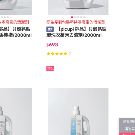
持零廢棄的清潔劑
從生產到包裝堅持零廢棄的清潔劑
i 挑品】貝殼鈣循
【picupi 挑品】貝殼鈣循
檸檬/2000ml
環洗衣萬污去漬劑/2000ml
698
$
(1)
登記
瀏覽記
購物車