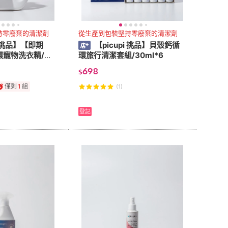
持零廢棄的清潔劑
從生產到包裝堅持零廢棄的清潔劑
i 挑品】【即期
【picupi 挑品】貝殼鈣循
環寵物洗衣精/無
環旅行清潔套組/30ml*6
698
$
僅剩
1
組
(1)
登記