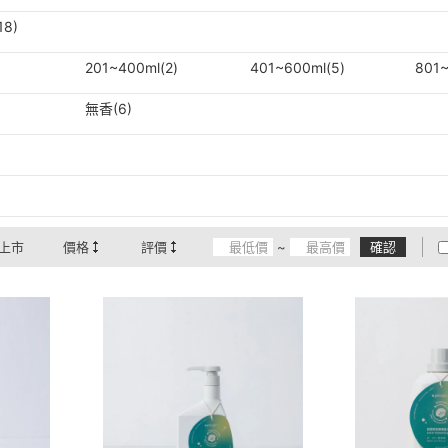
18)
201~400ml(2)
401~600ml(5)
801~
無香(6)
上市
價格
評價
~
確認