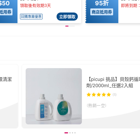
$50
95折
領取後有效期3天
即將到期：0
抵用券
商店抵用券
立即領取
回購專屬優惠
循環清潔
【picupi 挑品】貝殼鈣
劑/2000ml_任選2入組
(1)
(熱銷一空)