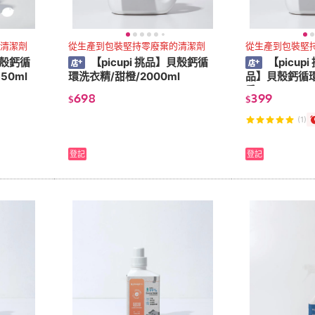
清潔劑
從生產到包裝堅持零廢棄的清潔劑
從生產到包裝堅
貝殼鈣循
【picupi 挑品】貝殼鈣循
【picup
50ml
環洗衣精/甜橙/2000ml
品】貝殼鈣循
香 2000ml
698
399
$
$
(1)
登記
登記