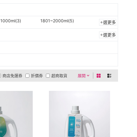
1000ml(3)
1801~2000ml(5)
選更多
選更多
商店免運券
折價券
超商取貨
展開
0利率
商品有量
有影片
貨到付款
低溫宅配
5
4
及以上
3
及以上
2
及以上
1
及以上