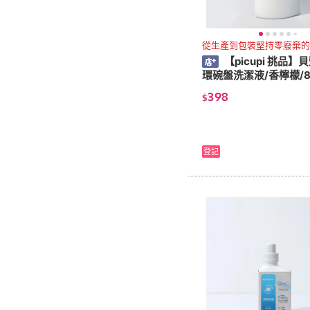
從生產到包裝堅持零廢棄的
【picupi 挑品】
環碗盤洗潔液/香檸檬/8
398
$
登記