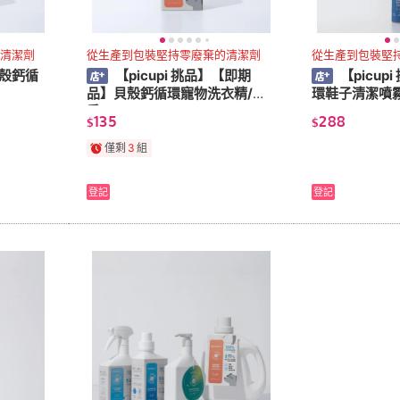
清潔劑
從生產到包裝堅持零廢棄的清潔劑
從生產到包裝堅
貝殼鈣循
【picupi 挑品】【即期
【picup
品】貝殼鈣循環寵物洗衣精/無
環鞋子清潔噴霧/
香 550ml
135
288
$
$
僅剩
3
組
登記
登記