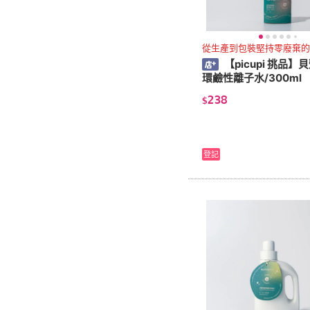
從生產到包裝堅持零廢棄的
【picupi 挑品】
環鹼性離子水/300ml
238
$
登記