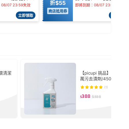
折$55
8/07 23:59失效
即將到期：08/07 23:59失效
商店抵用券
立即領取
立即領取
循環清潔
【picupi 挑品】貝殼鈣
萬污去漬劑/450ml
(1)
388
$
388
$