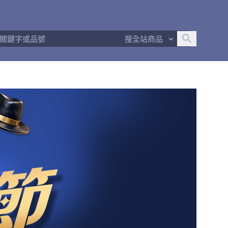
追蹤人數
17
問問回應率
100%
商品數量
18
搜全站商品
商店簡介
退換貨須知