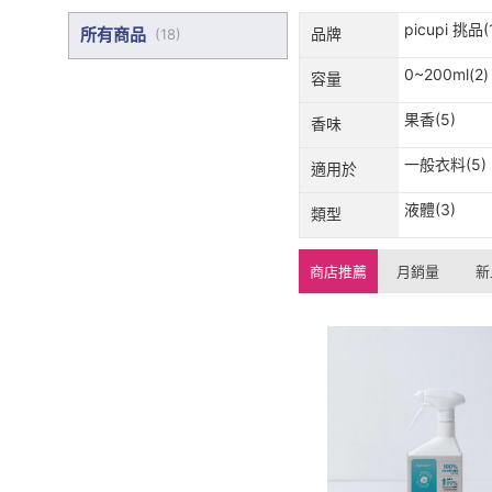
picupi 挑品(
所有商品
品牌
(
18
)
0~200ml(2)
容量
果香(5)
香味
一般衣料(5)
適用於
液體(3)
類型
商店推薦
月銷量
新