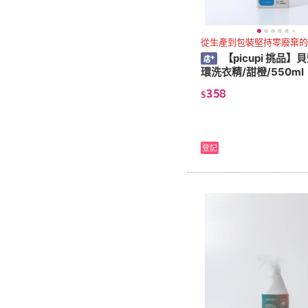
從生產到包裝堅持零廢棄的
【picupi 挑品】
環洗衣精/甜橙/550ml
358
$
登記