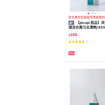
從生產到包裝堅持零廢棄的
【picupi 挑品】
環洗衣萬污去漬劑/450
388
$
(1)
登記