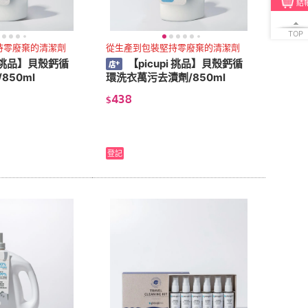
結
TOP
持零廢棄的清潔劑
從生產到包裝堅持零廢棄的清潔劑
i 挑品】貝殼鈣循
【picupi 挑品】貝殼鈣循
850ml
環洗衣萬污去漬劑/850ml
438
$
登記