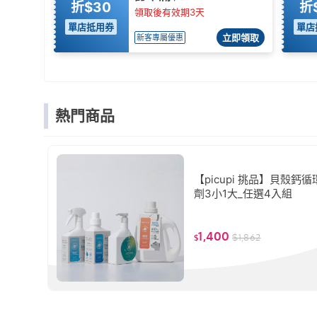
折$30
折
領取後有效期3天
單店抵用券
單店
立即領取
新客專屬優惠
熱門商品
【picupi 挑品】貝殼鈣
劑3小1大_任選4入組
1,400
$
1,862
$