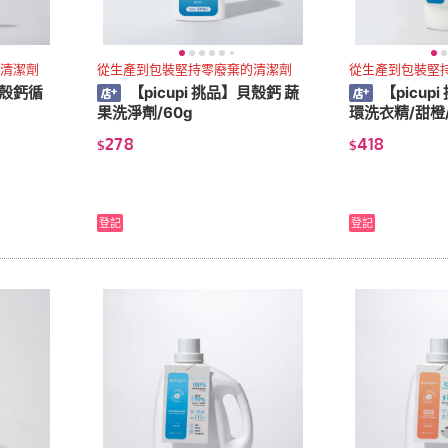
清潔劑
從生產到包裝堅持零廢棄的清潔劑
從生產到包裝堅
貝殼鈣循
【picupi 挑品】貝殼鈣 蔬
【picup
果洗淨劑/60g
環洗衣精/甜橙/
278
418
$
$
登記
登記