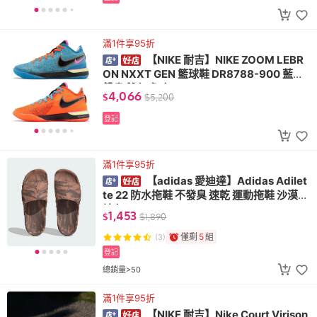
滿1件享95折
【NIKE 耐吉】NIKE ZOOM LEBR
ON NXXT GEN 籃球鞋 DR8788-900 藍橘
鴛鴦 雙勾 詹皇
4,066
$
$
5,200
登記
滿1件享95折
【adidas 愛迪達】Adidas Adilet
te 22 防水拖鞋 不發臭 速乾 運動拖鞋 沙漠大
地色 HP6518
1,453
$
$
1,890
僅剩
5
組
(3)
登記
總銷量>50
滿1件享95折
【NIKE 耐吉】Nike Court Virison