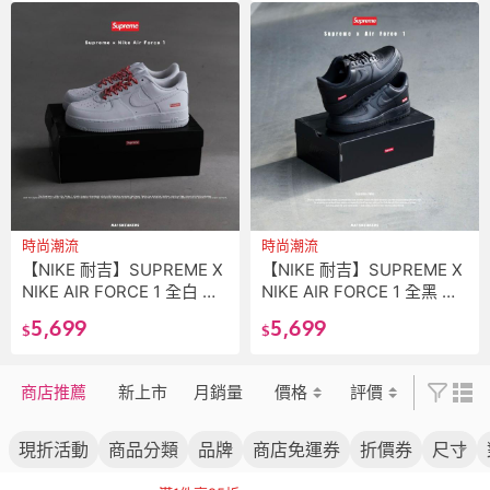
時尚潮流
時尚潮流
【NIKE 耐吉】SUPREME X
【NIKE 耐吉】SUPREME X
NIKE AIR FORCE 1 全白 紅
NIKE AIR FORCE 1 全黑 紅
標 男女鞋 聯名款 休閒鞋 CU
標 男女鞋 聯名款 休閒鞋 CU
5,699
5,699
$
$
9225-100
9225-001
商店推薦
新上市
月銷量
價格
評價
現折活動
商品分類
品牌
商店免運券
折價券
尺寸