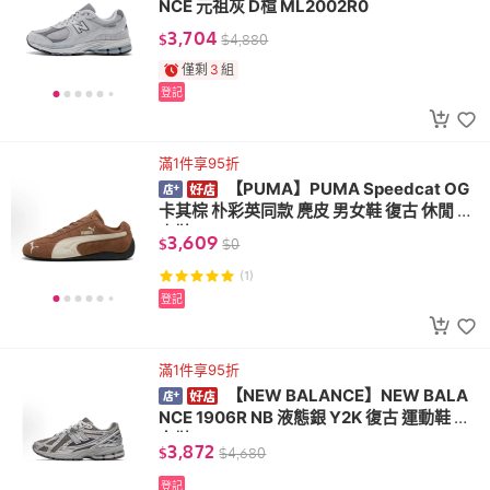
NCE 元祖灰 D楦 ML2002R0
3,704
$
$
4,880
僅剩
3
組
登記
滿1件享95折
【PUMA】PUMA Speedcat OG
卡其棕 朴彩英同款 麂皮 男女鞋 復古 休閒 賽
車鞋 398846-31
3,609
$
$
0
(1)
登記
滿1件享95折
【NEW BALANCE】NEW BALA
NCE 1906R NB 液態銀 Y2K 復古 運動鞋 男
女鞋 M1906REH
3,872
$
$
4,680
登記