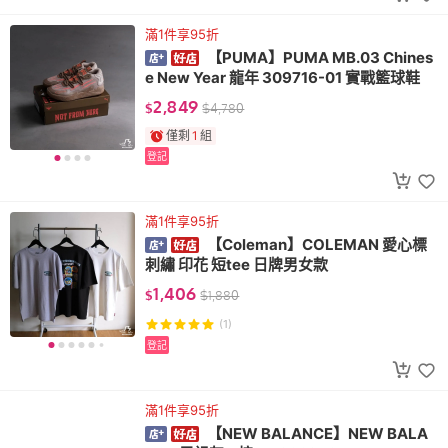
滿1件享95折
【PUMA】PUMA MB.03 Chines
e New Year 龍年 309716-01 實戰籃球鞋
2,849
$
$
4,780
僅剩
1
組
登記
滿1件享95折
【Coleman】COLEMAN 愛心標
刺繡 印花 短tee 日牌男女款
1,406
$
$
1,880
(1)
登記
滿1件享95折
【NEW BALANCE】NEW BALA