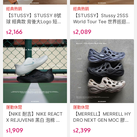
經典熱銷
經典熱銷
【STUSSY】STUSSY 8號
【STUSSY】Stussy 25SS
球 經典款 背後大Logo 短袖
World Tour Tee 世界巡迴
兩色 男女 短踢
男女 短T 黑白 潮流 短袖
2,166
2,089
$
$
運動休閒
運動休閒
【NIKE 耐吉】NIKE REACT
【MERRELL】MERRELL HY
X REJUVEN8 黑白 泡棉 防
DRO NEXT GEN MOC 膠鞋
水 涼鞋 拖鞋 洞洞鞋 恢復拖
洞洞鞋 輕量 透氣 防水 朔溪
1,909
2,399
$
$
HV5060-001
鞋 J006031