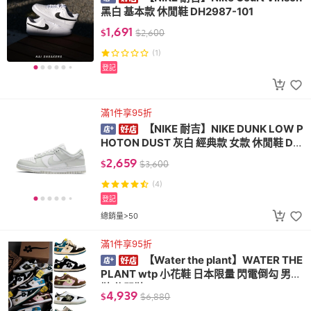
黑白 基本款 休閒鞋 DH2987-101
1,691
$
$
2,600
(1)
登記
滿1件享95折
【NIKE 耐吉】NIKE DUNK LOW P
HOTON DUST 灰白 經典款 女款 休閒鞋 DD
1503-103
2,659
$
$
3,600
(4)
登記
總銷量>50
滿1件享95折
【Water the plant】WATER THE
PLANT wtp 小花鞋 日本限量 閃電倒勾 男女
鞋 休閒鞋
4,939
$
$
6,880