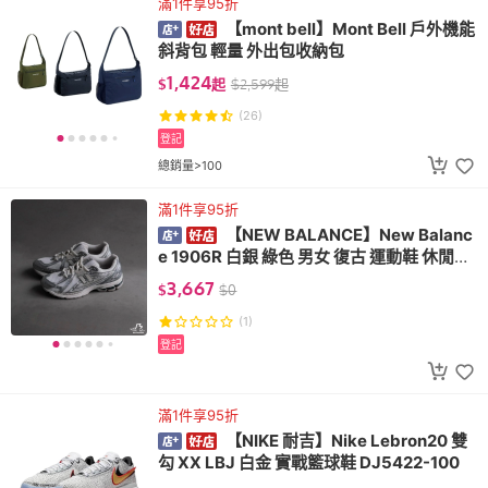
滿1件享95折
【mont bell】Mont Bell 戶外機能
斜背包 輕量 外出包收納包
1,424
$
起
$
2,599
起
(26)
登記
總銷量>100
滿1件享95折
【NEW BALANCE】New Balanc
e 1906R 白銀 綠色 男女 復古 運動鞋 休閒鞋
M1906REE
3,667
$
$
0
(1)
登記
滿1件享95折
【NIKE 耐吉】Nike Lebron20 雙
勾 XX LBJ 白金 實戰籃球鞋 DJ5422-100