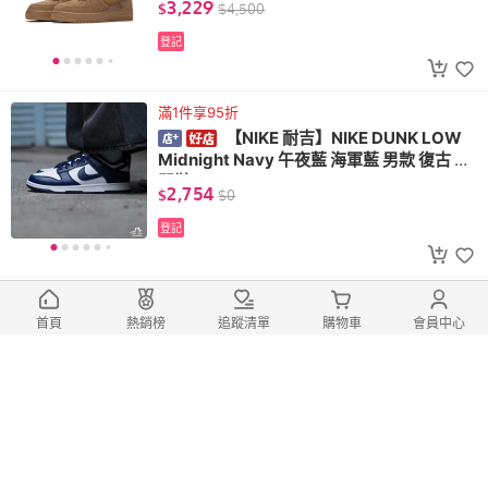
3,229
$
$
4,500
登記
滿1件享95折
【NIKE 耐吉】NIKE DUNK LOW
Midnight Navy 午夜藍 海軍藍 男款 復古 休
閒鞋 HF5441-107
2,754
$
$
0
登記
滿1件享95折
【NEW BALANCE】New Balanc
首頁
熱銷榜
追蹤清單
購物車
會員中心
e NB Logo 刺繡 三色 中筒襪 男女襪 六入一
組
759
$
$
0
(1)
登記