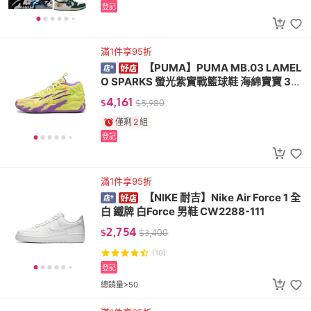
登記
滿1件享95折
【PUMA】PUMA MB.03 LAMEL
O SPARKS 螢光紫實戰籃球鞋 海綿寶寶 379
898-01
4,161
$
$
5,980
僅剩
2
組
登記
滿1件享95折
【NIKE 耐吉】Nike Air Force 1 全
白 鐵牌 白Force 男鞋 CW2288-111
2,754
$
$
3,400
(10)
登記
總銷量>50