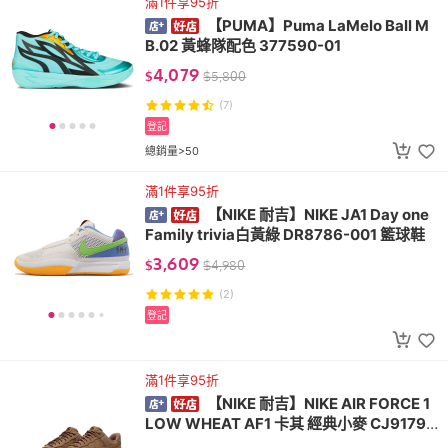
滿1件享95折
【PUMA】Puma LaMelo Ball M
B.02 黃蜂隊配色 377590-01
4,079
$
$
5,800
(7)
登記
總銷量>50
滿1件享95折
【NIKE 耐吉】NIKE JA1 Day one
Family trivia白黃綠 DR8786-001 籃球鞋
3,609
$
$
4,980
(2)
登記
滿1件享95折
【NIKE 耐吉】NIKE AIR FORCE 1
LOW WHEAT AF1 卡其 經典小麥 CJ9179-
200