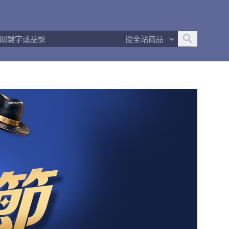
追蹤人數
494
問問回應率
100%
商品數量
704
搜全站商品
商店簡介
退換貨須知