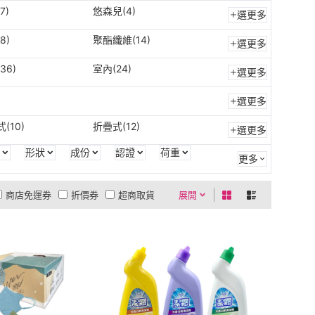
7)
悠森兒(4)
選更多
8)
聚酯纖維(14)
選更多
36)
室內(24)
選更多
選更多
(10)
折疊式(12)
選更多
形狀
成份
認證
荷重
更多
商店免運券
折價券
超商取貨
展開
0利率
商品有量
有影片
貨到付款
低溫宅配
5
4
及以上
3
及以上
2
及以上
1
及以上