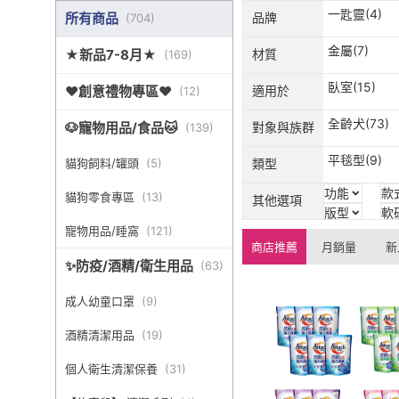
一匙靈(4)
所有商品
品牌
(
704
)
金屬(7)
★新品7-8月★
材質
(
169
)
臥室(15)
♥創意禮物專區♥
適用於
(
12
)
全齡犬(73)
🐶寵物用品/食品🐱
對象與族群
(
139
)
平毯型(9)
貓狗飼料/罐頭
(
5
)
類型
功能
款
貓狗零食專區
(
13
)
其他選項
版型
軟
寵物用品/睡窩
(
121
)
商店推薦
月銷量
新
✨防疫/酒精/衛生用品
(
63
)
成人幼童口罩
(
9
)
酒精清潔用品
(
19
)
個人衛生清潔保養
(
31
)