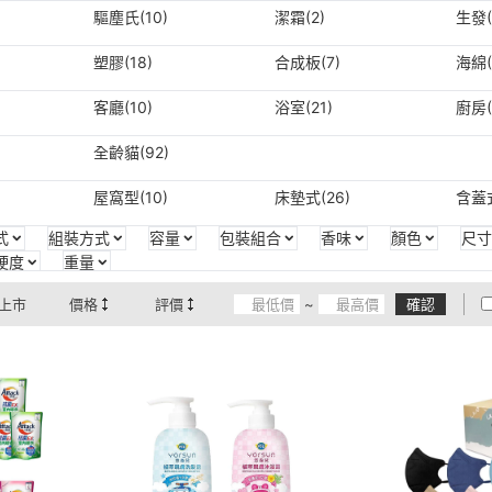
驅塵氏(10)
潔霜(2)
生發(
塑膠(18)
合成板(7)
海綿(
客廳(10)
浴室(21)
廚房(
全齡貓(92)
屋窩型(10)
床墊式(26)
含蓋式
式
組裝方式
容量
包裝組合
香味
顏色
尺寸
硬度
重量
上市
價格
評價
~
確認