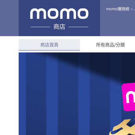
美佳小舖｜口罩 酒精 一匙靈 
momo購物網
商店
綜合評分
4.7
(
1,938
則
商店首頁
所有商品/分類