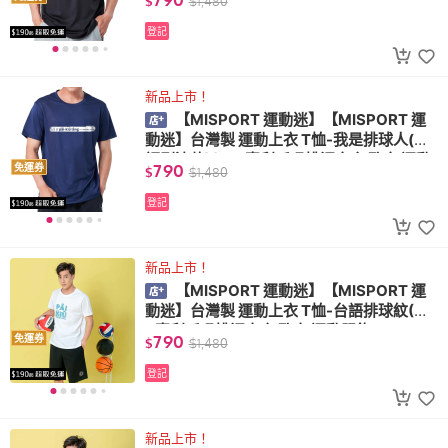
$
$
1,480
服飾)
登記
新品上市！
【MISPORT 運動迷】【MISPORT 運
動迷】台灣製 運動上衣 T恤-我是排球人(台
語刷漆款)(MIT專利呼吸排汗衣 氣孔衣 運動
790
免運券
$
$
1,480
服飾)
登記
新品上市！
【MISPORT 運動迷】【MISPORT 運
動迷】台灣製 運動上衣 T恤-台語排球紋(MI
T專利呼吸排汗衣 氣孔衣 運動服飾)
790
免運券
$
$
1,480
登記
新品上市！