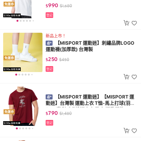
(MIT立體機能棉衣 排汗衣)
990
免運券
$
$
1,680
登記
新品上市！
【MISPORT 運動迷】刺繡品牌LOGO
運動襪(加厚款) 台灣製
250
免運券
$
$
450
登記
【MISPORT 運動迷】【MISPORT 運
動迷】台灣製 運動上衣 T恤-馬上打球(羽球)
(MIT專利呼吸排汗衣 氣孔衣 運動服飾)
790
免運券
$
$
1,480
登記