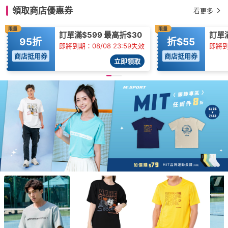
領取商店優惠券
看更多
限量
限量
訂單滿$599 最高折$30
訂單
95折
折$55
即將到期：08/08 23:59失效
即將到
商店抵用券
商店抵用券
立即領取