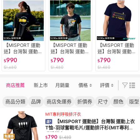
【MISPORT 運動
【MISPORT 運動
【MISPORT 運動
迷】台灣製 運動上
迷】台灣製 運動上
迷】台灣製 運動上
衣 T恤-短手呆腦獸
衣 T恤 - 跩狗全力
衣 T恤-日字排球-
990
790
790
$
$
$
(背印款) - 排球(MI
以赴(大圖款) - 羽
球網/運動排汗衫
$
1,680
$
1,480
$
1,480
T立體機能棉衣 排
球/運動排汗衫(MI
(MIT專利呼吸排汗
汗衣)
T專利呼吸排汗衣
衣)
氣孔衣)
商店推薦
新上市
月銷量
價格
評價
商品分類
品牌
商店免運券
折價券
尺寸
顏色
版型
MIT專利呼吸排汗衣
【MISPORT 運動迷】台灣製 運動上衣
T恤-羽球奮戰毛片/運動排汗衫(MIT專利呼
吸排汗衣)
790
免運券
$
$
1,480