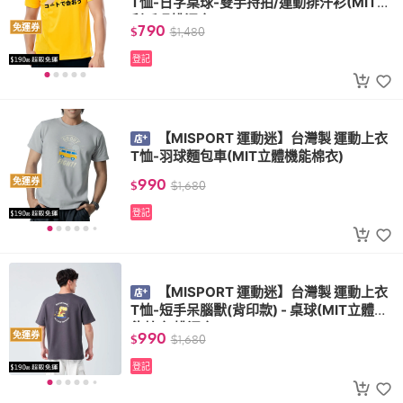
T恤-日字桌球-雙手持拍/運動排汗衫(MIT專
利呼吸排汗衣)
790
免運券
$
$
1,480
登記
【MISPORT 運動迷】台灣製 運動上衣
T恤-羽球麵包車(MIT立體機能棉衣)
990
免運券
$
$
1,680
登記
【MISPORT 運動迷】台灣製 運動上衣
T恤-短手呆腦獸(背印款) - 桌球(MIT立體機
能棉衣 排汗衣)
990
免運券
$
$
1,680
登記