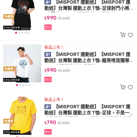
【MISPORT 運動迷】【MISPORT 運
動迷】台灣製 運動上衣 T恤-足球射門小將
(大圖款)(MIT立體機能棉衣 排汗衣)
990
免運券
$
$
1,680
登記
新品上市！
【MISPORT 運動迷】【MISPORT 運
動迷】台灣製 運動上衣 T恤-龍哥唯我獨尊
(MIT立體機能棉衣 排汗衣)
990
免運券
$
$
1,680
登記
新品上市！
【MISPORT 運動迷】【MISPORT 運
動迷】台灣製 運動上衣 T恤-足球，不是一個
人能踢的(漸層款)(MIT專利呼吸排汗衣 氣孔
790
免運券
$
$
1,480
衣)
登記