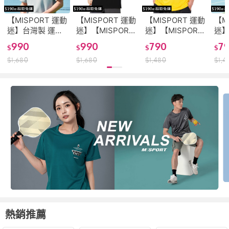
【MISPORT 運動
【MISPORT 運動
【MISPORT 運動
【M
迷】台灣製 運動
迷】【MISPORT
迷】【MISPORT
迷】
上衣 T恤-
運動迷】台灣製
運動迷】台灣製
上衣
990
990
790
7
$
$
$
$
ULTIMATEMisport(MIT
運動上衣 T恤-足
運動上衣 T恤-足
全力
$
1,680
$
1,680
$
1,480
$
1,4
立體機能棉衣 排
球射門小將(大圖
球，不是一個人
- 
汗衣)
款)(MIT立體機能
能踢的(漸層款)
衫(
棉衣 排汗衣)
(MIT專利呼吸排
排汗
汗衣 氣孔衣)
熱銷推薦