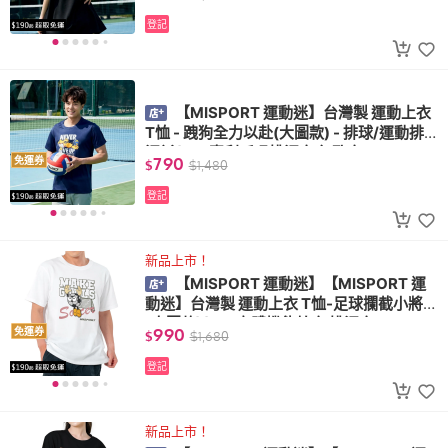
登記
【MISPORT 運動迷】台灣製 運動上衣
T恤 - 跩狗全力以赴(大圖款) - 排球/運動排
汗衫(MIT專利呼吸排汗衣 氣孔衣)
790
免運券
$
$
1,480
登記
新品上市！
【MISPORT 運動迷】【MISPORT 運
動迷】台灣製 運動上衣 T恤-足球攔截小將
(大圖款)(MIT立體機能棉衣 排汗衣)
990
免運券
$
$
1,680
登記
新品上市！