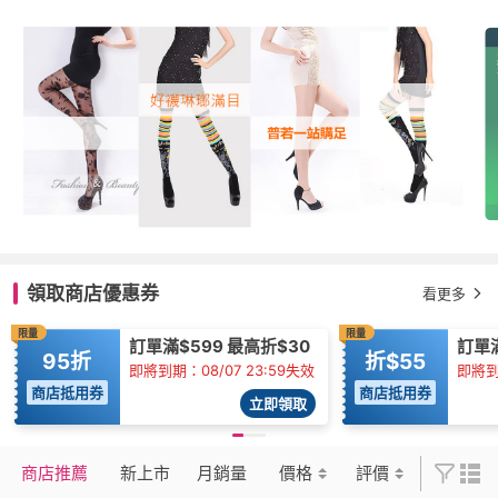
領取商店優惠券
看更多
限量
限量
訂單滿$599 最高折$30
訂單
95折
折$55
即將到期：08/07 23:59失效
即將到期
商店抵用券
商店抵用券
立即領取
商店推薦
新上市
月銷量
價格
評價