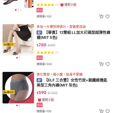
僅剩
2
組
(3)
登記
總銷量>100
多加一片彈性伸張片，穿著更自由
【華貴】12雙組 LL加大尺碼型超彈性褲
襪(MIT 5色)
780
mo點3%
$
$
900
(7)
登記
總銷量>500
美化臀部，縮小腹，貼身不緊繃
【ELF 三合豐】女性竹炭+銀纖維機能
美型三角內褲(MIT 灰色)
590
mo點3%
$
$
1,080
僅剩
2
組
登記
總銷量>100