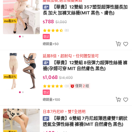
腿長加長,適合長腿美眉
【華貴】12雙組 357塑型超彈性腿長加
長 加大 加褲叉絲襪(MIT 黑色、膚色)
788
mo點3%
$
$
1,080
(6)
登記
總銷量>50
延展8倍，超耐勾，任何體型皆可
【華貴】12雙組 8倍彈力超彈性絲襪 褲
襪(孕婦可穿 MIT 自然膚色 黑色)
1,068
mo點3%
$
$
14,400
僅剩
2
組
(3)
登記
總銷量>100
日本7丹尼紗，雙T全透明
【華貴】6雙組 7丹尼超薄透膚雙T網狀
透氣全彈性絲襪 褲襪(MIT 自然膚色 黑色)