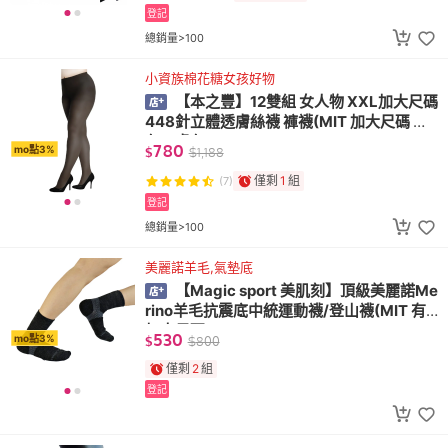
登記
總銷量>100
小資族棉花糖女孩好物
【本之豐】12雙組 女人物 XXL加大尺碼
448針立體透膚絲襪 褲襪(MIT 加大尺碼 黑
色、膚色)
780
mo點3%
$
$
1,188
僅剩
1
組
(7)
登記
總銷量>100
美麗諾羊毛,氣墊底
【Magic sport 美肌刻】頂級美麗諾Me
rino羊毛抗震底中統運動襪/登山襪(MIT 有
加大尺碼)
530
mo點3%
$
$
800
僅剩
2
組
登記