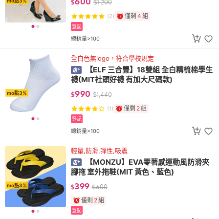
600
mo點3%
$
$
1,200
僅剩
4
組
(2)
登記
總銷量>100
全白色無logo，符合學校規定
【ELF 三合豐】18雙組 全白精梳棉學生
襪(MIT社頭好襪 有加大尺碼款)
990
mo點3%
$
$
1,440
僅剩
2
組
(1)
登記
總銷量>100
輕量,防滑,彈性,吸震
【MONZU】EVA零著感運動風防滑夾
腳拖 室外拖鞋(MIT 黃色、藍色)
399
mo點3%
$
$
600
僅剩
2
組
登記