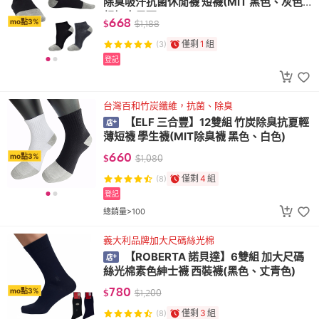
除臭吸汗抗菌休閒襪 短襪(MIT 黑色、灰色
超加大尺碼)
668
mo點3%
$
$
1,188
僅剩
1
組
(3)
登記
台灣百和竹炭纖維，抗菌、除臭
【ELF 三合豐】12雙組 竹炭除臭抗夏輕
薄短襪 學生襪(MIT除臭襪 黑色、白色)
660
mo點3%
$
$
1,080
僅剩
4
組
(8)
登記
總銷量>100
義大利品牌加大尺碼絲光棉
【ROBERTA 諾貝達】6雙組 加大尺碼
絲光棉素色紳士襪 西裝襪(黑色、丈青色)
780
mo點3%
$
$
1,200
僅剩
3
組
(8)