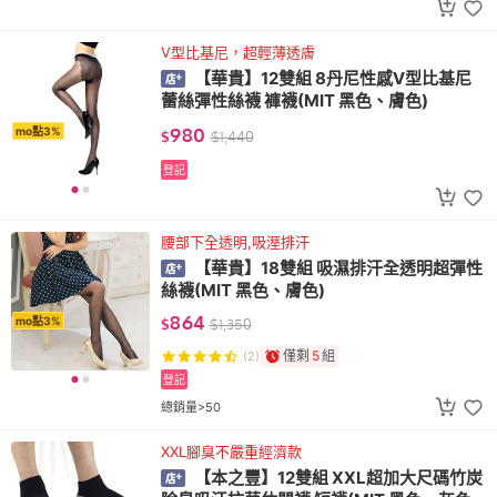
V型比基尼，超輕薄透膚
【華貴】12雙組 8丹尼性感V型比基尼
蕾絲彈性絲襪 褲襪(MIT 黑色、膚色)
980
mo點3%
$
$
1,440
登記
腰部下全透明,吸溼排汗
【華貴】18雙組 吸濕排汗全透明超彈性
絲襪(MIT 黑色、膚色)
864
mo點3%
$
$
1,350
僅剩
5
組
(2)
登記
總銷量>50
XXL腳臭不嚴重經濟款
【本之豐】12雙組 XXL超加大尺碼竹炭