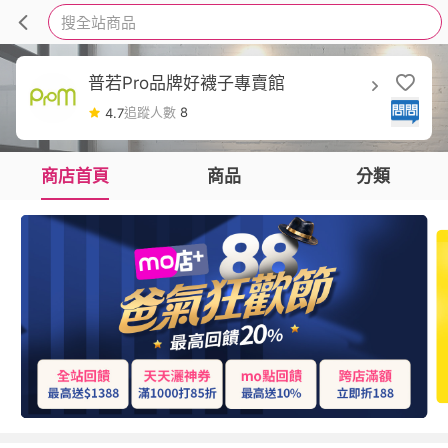
搜全站商品
普若Pro品牌好襪子專賣館
追蹤人數
8
4.7
商店首頁
商品
分類