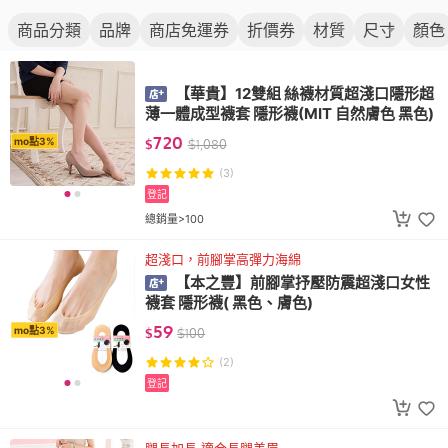
商品分類
品牌
商店免運券
折價券
材質
尺寸
顏色
【華貴】12雙組 絲襪材質超淺口隱形超
薄一體成型襪套 隱形襪(MIT 自然膚色 黑色)
720
mo點3%
$
$
1,080
(3)
登記
總銷量>100
超淺口，前腳掌高彈力海綿
【本之豐】前腳掌抒壓防震超淺口女性
襪套 隱形襪( 黑色、膚色)
59
mo點3%
$
$
100
(2)
登記