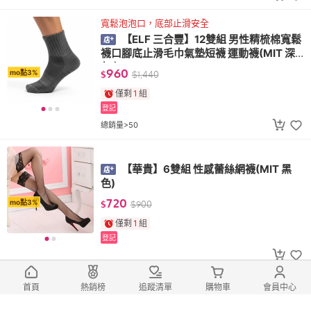
寬鬆泡泡口，底部止滑安全
【ELF 三合豐】12雙組 男性精梳棉寬鬆
襪口腳底止滑毛巾氣墊短襪 運動襪(MIT 深
灰色)
960
mo點3%
$
$
1,440
僅剩
1
組
登記
總銷量>50
【華貴】6雙組 性感蕾絲網襪(MIT 黑
色)
720
mo點3%
$
$
900
僅剩
1
組
登記
精梳棉厚版設計，吸震防護
首頁
熱銷榜
追蹤清單
購物車
會員中心
【ELF 三合豐】厚磅精梳棉短統有後跟