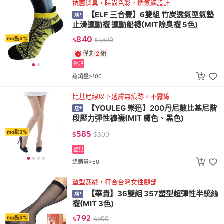
抗菌消臭，時尚色彩，透氣網設計
【ELF 三合豐】6雙組 竹炭透氣型氣墊
止滑運動襪 運動船襪(MIT除臭襪 5色)
840
mo點3%
$
$
1,320
僅剩
2
組
登記
總銷量>100
比基尼線以下透膚無痕跡，不露線
【YOULEG 樂迅】200丹尼數比基尼階
段壓力彈性褲襪(MIT 膚色、黑色)
585
mo點3%
$
$
800
登記
總銷量>50
塑型裁織，符合台灣女性腿部
【華貴】36雙組 357塑型超彈性半統絲
襪(MIT 3色)
792
mo點3%
$
$
900