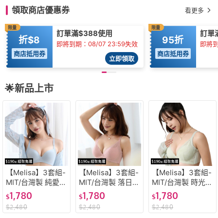
領取商店優惠券
看更多
限量
限量
訂單滿$388使用
訂單滿
折$8
95折
即將到期：08/07 23:59失效
即將到
商店抵用券
商店抵用券
立即領取
🌟新品上市
【Melisa】3套組-
【Melisa】3套組-
【Melisa】3套組-
MIT/台灣製 純愛哲
MIT/台灣製 落日淺
MIT/台灣製 時光漫
學 軟鋼圈 無痕 集
調 軟鋼圈 吸濕排
漫 軟鋼圈 乾爽舒
1,780
1,780
1,780
$
$
$
中包覆 超柔細纖維
汗 集中爆乳 舒適
適 集中包覆 舒適
$
2,480
$
2,480
$
2,480
ABC杯 內衣內褲
內襯 ABC杯 內衣
內襯 ABC杯 內衣