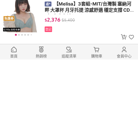
【Melisa】3套組-MIT/台灣製 塞納河
畔 大罩杯 月牙托提 涼感舒適 穩定支撐 CDE
F杯 內衣內褲(L18)
2,376
免運券
$
$
5,400
登記
滿1件享88折
【Melisa】2套組-MIT/台灣製 秋楓初
首頁
熱銷榜
追蹤清單
購物車
會員中心
染 大罩杯 月牙托提 涼感舒適 穩定支撐 CDE
F杯 內衣內褲(C18)
1,548
免運券
$
$
3,480
登記
滿1件享88折
【Melisa】3套組-MIT/台灣製 深邃魅
惑 軟鋼圈 涼感集中 托提包覆 舒適內襯 BC杯
內衣內褲(C607)
1,566
免運券
$
$
2,480
登記