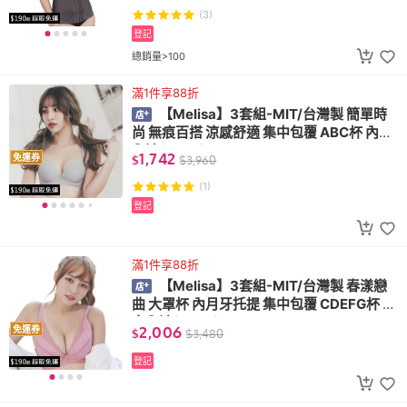
(3)
登記
總銷量>100
滿1件享88折
【Melisa】3套組-MIT/台灣製 簡單時
尚 無痕百搭 涼感舒適 集中包覆 ABC杯 內衣
內褲(R057)
1,742
免運券
$
$
3,960
(1)
登記
滿1件享88折
【Melisa】3套組-MIT/台灣製 春漾戀
曲 大罩杯 內月牙托提 集中包覆 CDEFG杯 內
衣內褲(B888)
2,006
免運券
$
$
3,480
登記