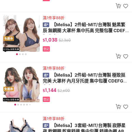
滿1件享88折
【Melisa】2件組-MIT/台灣製 魅黑繁
辰 無鋼圈 大罩杯 集中托高 完整包覆 CDEF
杯 內衣(S12+S13)
1,038
免運券
$
$
2,360
登記
滿1件享88折
【Melisa】2件組-MIT/台灣製 極致挺
完美 大罩杯 內月牙托提 集中包覆 CDEFG杯
內衣(B882)
1,144
免運券
$
$
2,600
登記
滿1件享88折
【Melisa】3套組-MIT/台灣製 寂靜星
夜 軟鋼圈 乾爽舒適 集中包覆 舒適內襯 ABC