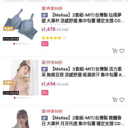
滿1件享88折
【Melisa】2套組-MIT/台灣製 仙境夢
遊 大罩杯 涼感舒適 集中包覆 穩定支撐 CDE
F杯 內衣內褲(S20)
1,478
免運券
$
$
3,360
(1)
登記
滿1件享88折
【Melisa】3套組-MIT/台灣製 活力素
采 無痕百搭 涼感舒適 吸濕排汗 集中包覆 AB
C杯 內衣內褲(S03)
1,654
免運券
$
$
3,660
登記
滿1件享88折
【Melisa】2套組-MIT/台灣製 微醺春
日 大罩杯 月牙托提 集中包覆 穩定支撐 CDE