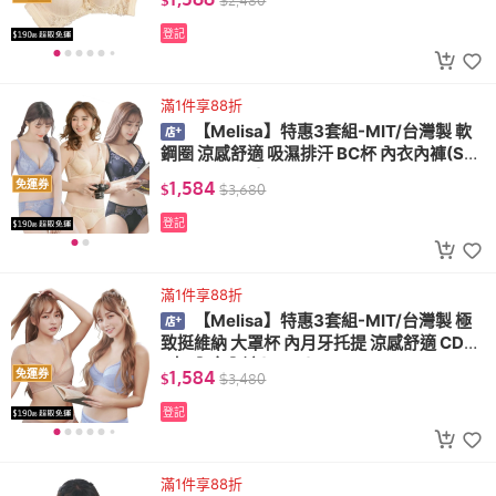
$
$
2,480
登記
滿1件享88折
【Melisa】特惠3套組-MIT/台灣製 軟
鋼圈 涼感舒適 吸濕排汗 BC杯 內衣內褲(S07
+S09+B031)
1,584
免運券
$
$
3,680
登記
滿1件享88折
【Melisa】特惠3套組-MIT/台灣製 極
致挺維納 大罩杯 內月牙托提 涼感舒適 CDEF
G杯 內衣內褲(B816)
1,584
免運券
$
$
3,480
登記
滿1件享88折