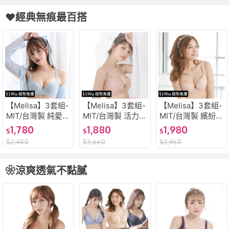
(W566)
內褲(S073)
內褲(L70)
❤經典無痕最百搭
【Melisa】3套組-
【Melisa】3套組-
【Melisa】3套組-
MIT/台灣製 純愛哲
MIT/台灣製 活力素
MIT/台灣製 繽紛馬
學 軟鋼圈 無痕 集
采 無痕百搭 涼感
卡龍 無痕百搭 涼
1,780
1,880
1,980
$
$
$
中包覆 超柔細纖維
舒適 吸濕排汗 集
感舒適 集中包覆 A
$
2,480
$
3,660
$
3,960
ABC杯 內衣內褲
中包覆 ABC杯 內
BC杯 內衣內褲(R0
(W566)
衣內褲(S03)
58)
❀涼爽透氣不黏膩