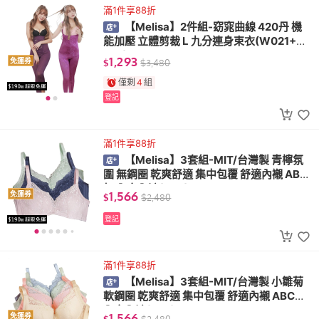
滿1件享88折
【Melisa】2件組-窈窕曲線 420丹 機
能加壓 立體剪裁 L 九分連身束衣(W021+W
027)
1,293
免運券
$
$
3,480
僅剩
4
組
登記
滿1件享88折
【Melisa】3套組-MIT/台灣製 青檸氛
圍 無鋼圈 乾爽舒適 集中包覆 舒適內襯 ABC
杯 內衣內褲(B60)
1,566
免運券
$
$
2,480
登記
滿1件享88折
【Melisa】3套組-MIT/台灣製 小雛菊
軟鋼圈 乾爽舒適 集中包覆 舒適內襯 ABC杯
內衣內褲(L60)
1,566
免運券