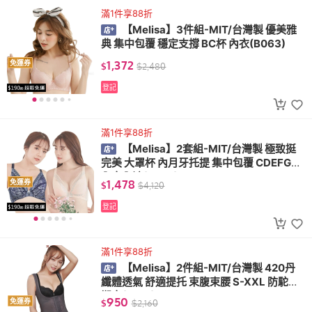
滿1件享88折
【Melisa】3件組-MIT/台灣製 優美雅
典 集中包覆 穩定支撐 BC杯 內衣(B063)
1,372
免運券
$
$
2,480
登記
滿1件享88折
【Melisa】2套組-MIT/台灣製 極致挺
完美 大罩杯 內月牙托提 集中包覆 CDEFG杯
內衣內褲(B882)
1,478
免運券
$
$
4,120
登記
滿1件享88折
【Melisa】2件組-MIT/台灣製 420丹
纖體透氣 舒適提托 束腹束腰 S-XXL 防駝美
塑衣(R218)
950
免運券
$
$
2,160