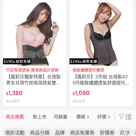
竹炭吸濕透氣 魔鬼氈設計穿脫
極致纖體提托雕塑
【魔莉莎獨家特惠】台灣製
【魔莉莎】2件組 台灣製42
男女共用竹炭吸濕透氣雙層
0丹極致纖體透氣舒適提托雕
極束遠紅外線魔鬼氈腰夾1件
塑防駝美塑衣(R218)
1,380
1,080
$
$
組(K001)
$
2,480
$
2,160
商店推薦
新上市
月銷量
價格
評價
現折活動
商品分類
品牌
商店免運券
折價券
尺寸