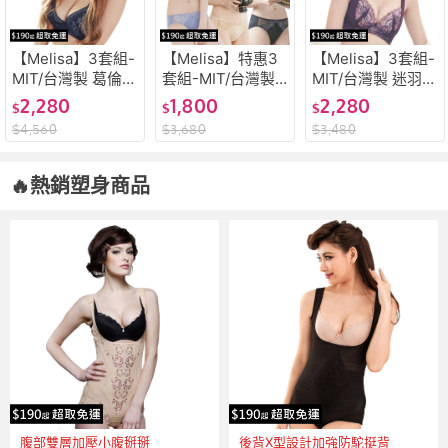
【Melisa】3套組-
【Melisa】特惠3
【Melisa】3套組-
MIT/台灣製 葛倫珍
套組-MIT/台灣製
MIT/台灣製 迷羽之
珠 大罩杯 涼感集
軟鋼圈 涼感舒適
典 大罩杯 涼感舒
2,280
1,800
2,280
$
$
$
中 托提包覆 穩定
吸濕排汗 BC杯 內
適 集中包覆 穩定
$
4,560
$
3,680
$
3,480
支撐 CDEF杯 內衣
衣內褲(S07+S09+
支撐 CDEF杯 內衣
內褲(S19)
B031)
內褲(W18)
🔥熱銷塑身商品
腹部雙層加壓小腹掰掰
後背X型設計加強防駝挺背