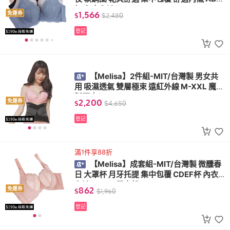
杯 內衣內褲(L603)
1,566
免運券
$
$
2,480
登記
【Melisa】2件組-MIT/台灣製 男女共
用 吸濕透氣 雙層極束 遠紅外線 M-XXL 魔鬼
氈腰夾(K001)
2,200
免運券
$
$
4,650
登記
滿1件享88折
【Melisa】成套組-MIT/台灣製 微醺春
日 大罩杯 月牙托提 集中包覆 CDEF杯 內衣
內褲(W182 雪白粉)
862
免運券
$
$
1,960
登記