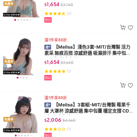
F杯 內衣內褲(W182)
1,654
免運券
$
$
3,760
(2)
登記
滿1件享88折
【Melisa】淺色3套-MIT/台灣製 活力
素采 無痕百搭 涼感舒適 吸濕排汗 集中包覆
ABC杯 內衣內褲(S03)
1,654
免運券
$
$
3,660
(1)
登記
滿1件享88折
【Melisa】3套組-MIT/台灣製 莓果千
層 大罩杯 涼感舒適 集中包覆 穩定支撐 CDE
F杯 內衣內褲(S31)
2,006
免運券
$
$
4,560
(1)
登記