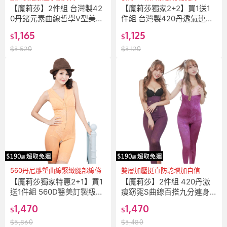
【魔莉莎】2件組 台灣製42
【魔莉莎獨家2+2】買1送1
0丹鍺元素曲線哲學V型美背
件組 台灣製420丹透氣連身
三角束身衣(R605)
三角束衣(R230)
1,165
1,125
$
$
$
3,520
$
3,120
560丹尼雕塑曲線緊緻腿部線條
雙層加壓挺直防駝增加自信
【魔莉莎獨家特惠2+1】買1
【魔莉莎】2件組 420丹激
送1件組 560D醫美訂製級塑
瘦窈窕S曲線百搭九分連身
衣(W018)
束衣(W021+W027)
1,470
1,470
$
$
$
5,860
$
3,480