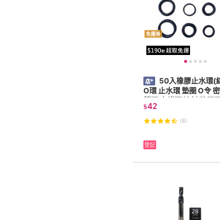
免運券
50入橡膠止水環(
O環 止水環 墊圈 O令 
蓬頭 水龍頭 油封 矽膠
42
$
膠圈 止水)
(8)
登記