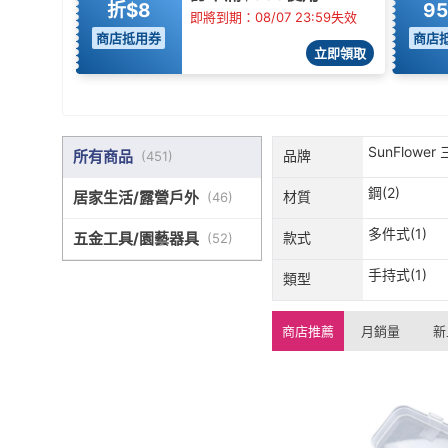
折$8
9
即將到期：08/07 23:59失效
商店抵用券
商店
立即領取
SunFlower 
所有商品
品牌
(
451
)
鋼(2)
居家生活/露營戶外
材質
(
46
)
多件式(1)
五金工具/園藝器具
款式
(
52
)
手持式(1)
類型
商店推薦
月銷量
新