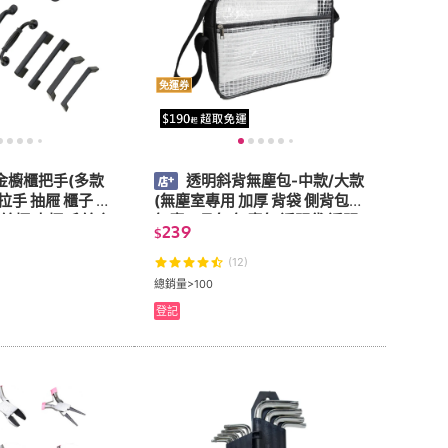
免運券
金櫥櫃把手(多款
透明斜背無塵包-中款/大款
拉手 抽屜 櫃子 五
(無塵室專用 加厚 背袋 側背包
系統櫃 木櫃 系統家
無塵工具包 無塵包 透明袋 透明
239
$
包斜背包)
(12)
總銷量>100
登記