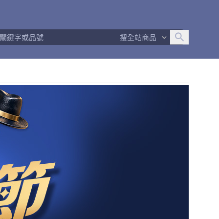
追蹤人數
95
問問回應率
88%
商品數量
451
搜全站商品
商店簡介
退換貨須知