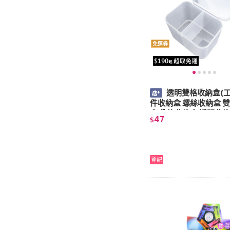
免運券
透明雙格收納盒(工
件收納盒 螺絲收納盒 
盒 分格收納盒 透明收納
47
$
零件分類)
登記