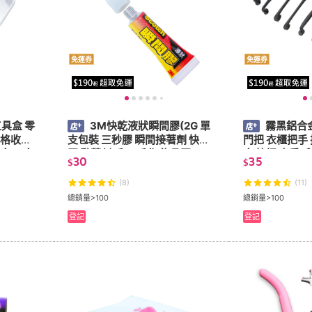
免運券
免運券
具盒 零
3M快乾液狀瞬間膠(2G 單
霧黑鋁合
雙格收納
支包裝 三秒膠 瞬間接著劑 快乾
門把 衣櫃把手 
盒 五金
膠 黏著劑 手工 手作 飾品膠)
金 拉把 廚房 
30
35
$
$
具 廚具)
(8)
(11)
總銷量>100
總銷量>100
登記
登記