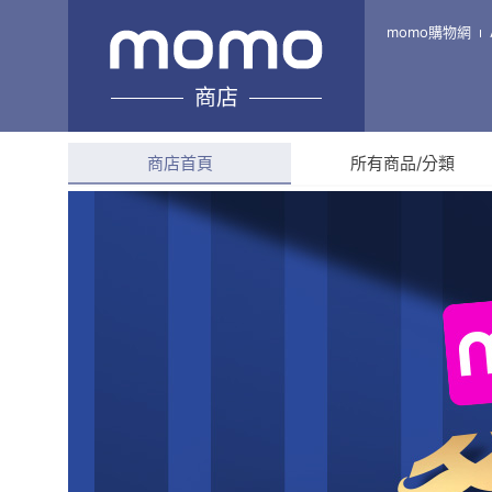
工具仁
momo購物網
商店
綜合評分
4.8
(
883
則評
商店首頁
所有商品/分類