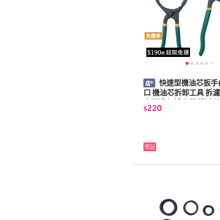
免運券
快速型機油芯扳手
口 機油芯拆卸工具 拆濾
水器濾心 濾水器 機油芯
220
$
夾 管鉗 機油鉗)
登記