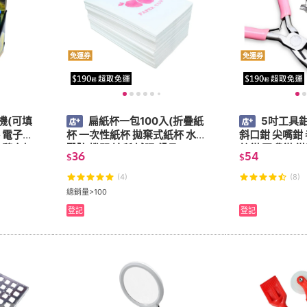
免運券
免運券
機(可填
扁紙杯一包100入(折疊紙
5吋工具鉗
 電子打
杯 一次性紙杯 拋棄式紙杯 水杯
斜口鉗 尖嘴鉗 
打
醫院 機關 診所 試喝 餐具)
絲鉗 圓嘴鉗 鉗子
36
54
$
$
(4)
(8)
總銷量>100
登記
登記