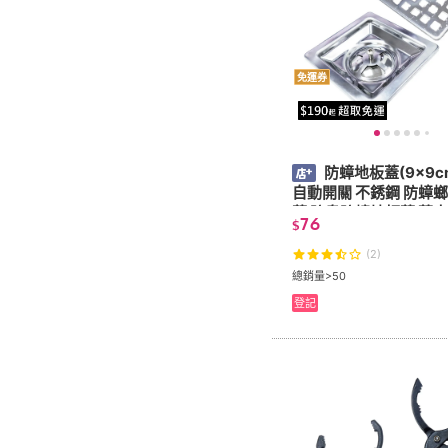
免運券
防蟑地板蓋(9x9c
自動開關 不銹鋼 防蟑
蓋 防臭防蟑地板蓋 落水
76
$
排水孔 方形排水蓋)
(2)
總銷量>50
登記