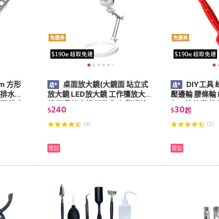
免運券
免運券
m 方形
桌面放大鏡(大鏡面 站立式
DIY工具
螂排水孔
放大鏡 LED放大鏡 工作檯放大
壓邊輪 膠條輪
頭 浴室
鏡 摺疊放大鏡 調整角度 閱讀維
仁」換紗窗 換紗
240
30
$
$
起
修 2倍 放大鏡)
輪 壓網輪 塑
(4)
(2)
登記
登記