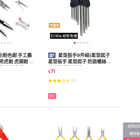
免運券
(粉色鉗 手工藝
星型扳手9件組(星型起子
老虎鉗 虎頭鉗 鋼
星型板手 星型起子 防盜螺絲 螺
 串珠 飾品 DIY)
絲起子 螺絲扳手)
71
$
(1)
登記
瀏覽記
購物車