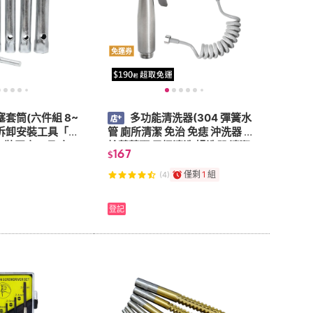
免運券
套筒(六件組 8~
多功能清洗器(304 彈簧水
頭拆卸安裝工具「工
管 廁所清潔 免治 免痣 沖洗器 噴
裝固定工具 空
槍蓮蓬頭 馬桶清洗 婦洗器 清潔
167
$
具六角螺帽)
水槍)
僅剩
1
組
(4)
登記