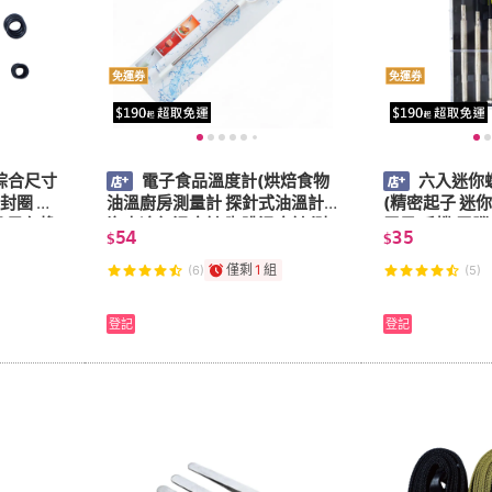
免運券
免運券
綜合尺寸
電子食品溫度計(烘焙食物
六入迷你
密封圈 蓮
油溫廚房測量計 探針式油溫計
(精密起子 迷你
圈 黑色橡
汽車冷氣溫度計 咖啡溫度計 測
電子 手機 電腦
54
35
$
$
食物溫度 測溫筆)
組裝 維修 模型
僅剩
1
組
(6)
(5)
登記
登記