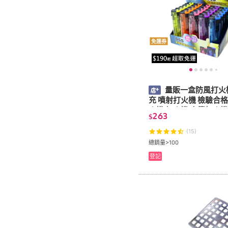
免運券
量販一盒防風打火
充 噴射打火機 檢驗合格
火機 打火機 直衝打火機 隨身
263
$
火機 燒香)
(15)
總銷量>100
登記