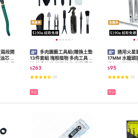
免運券
免運券
(兩段開
多肉園藝工具組(贈換土墊
通用火星塞
油芯 淨
13件套組 塊根植物 多肉工具 種
17MM 水龍
工具 管
植 換盆神器 園藝器具 園藝鑷子
具仁」馬蹄片安
263
95
$
$
土鏟 剪刀 挖苗)
心套筒 機車工
(3)
(2)
登記
登記