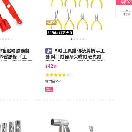
結
TOP
免運券
 紗窗壓輪 膠條鏟
5吋 工具鉗 傳統黃柄 手工
 紗窗膠條 「工具
藝 斜口鉗 無牙尖嘴鉗 老虎鉗 珠
網 紗窗 紗門 壓
寶鉗 「工具仁」鋼絲鉗 圓嘴鉗
42
$
起
膠壓繩
扁嘴鉗 鉗子 皮件 凹線
(5)
總銷量>50
登記