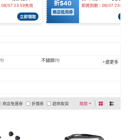
折$40
8/07 23:59失效
即將到期：08/07 23:59失效
商店抵用券
立即領取
立即領取
1)
不鏽鋼(1)
選更多
商店免運券
折價券
超商取貨
展開
0利率
商品有量
有影片
貨到付款
低溫宅配
5
4
及以上
3
及以上
2
及以上
1
及以上