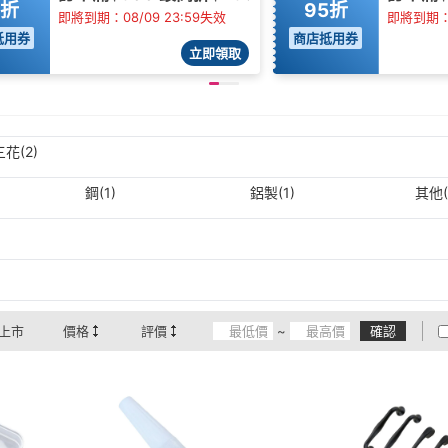
5折
95折
即將到期：08/09 23:59失效
即將到期：0
抵用券
商店抵用券
立即領取
三花(2)
鋼(1)
鋁製(1)
其他(
上市
價格
評價
~
確認