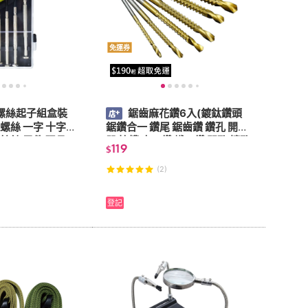
免運券
螺絲起子組盒裝
鋸齒麻花鑽6入(鍍鈦鑽頭
螺絲 一字 十字
鋸鑽合一 鑽尾 鋸齒鑽 鑽孔 開孔
 鐘錶 零件 玩具
器 拉槽 木工鑽 鐵工鑽 開孔 擴孔
119
$
)
電鑽)
(2)
登記