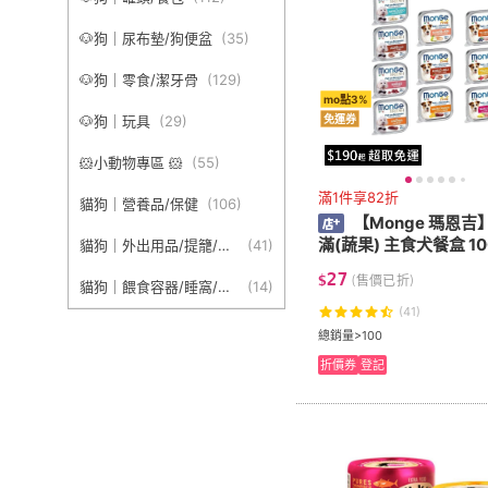
🐶狗｜尿布墊/狗便盆
(
35
)
🐶狗｜零食/潔牙骨
(
129
)
mo點3%
🐶狗｜玩具
(
29
)
免運券
🐹小動物專區 🐹
(
55
)
滿1件享82折
貓狗｜營養品/保健
(
106
)
【Monge 瑪恩
滿(蔬果) 主食犬餐盒 10
貓狗｜外出用品/提籠/牽
(
41
)
繩
27
$
(售價已折)
貓狗｜餵食容器/睡窩/涼
(
14
)
墊
(41)
總銷量>100
折價券
登記