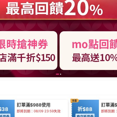
限量
訂單滿$988使用
訂單滿$
$38
折$88
即將到期：08/09 23:59失效
即將到期：0
抵用券
商店抵用券