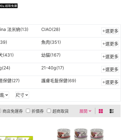
mina 法米納(13)
CIAO(28)
選更多
39)
魚肉(351)
選更多
(431)
幼貓(167)
選更多
g(24)
21-40g(17)
選更多
保健(27)
護膚毛髮保健(69)
選更多
能
尺寸
商店免運券
折價券
超商取貨
展開
0利率
商品有量
有影片
貨到付款
低溫宅配
現折活動
5
4
及以上
3
及以上
2
及以上
1
及以上