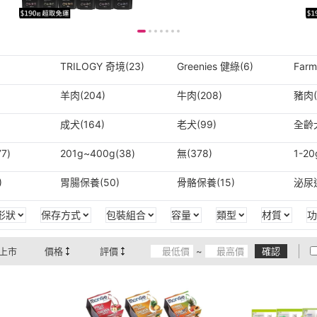
TRILOGY 奇境(23)
Greenies 健綠(6)
Far
羊肉(204)
牛肉(208)
豬肉(
成犬(164)
老犬(99)
全齡犬
7)
201g~400g(38)
無(378)
1-20
)
胃腸保養(50)
骨骼保養(15)
泌尿道
形狀
保存方式
包裝組合
容量
類型
材質
功
上市
價格
評價
~
確認