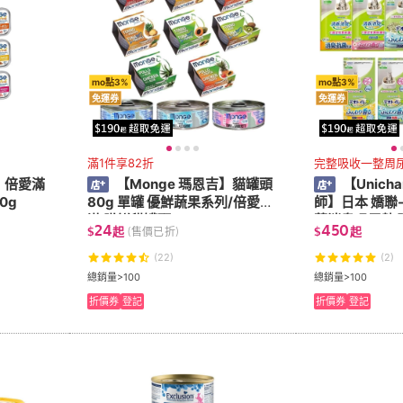
mo點3%
mo點3%
免運券
免運券
滿1件享82折
完整吸收一整周
吉】倍愛滿
【Monge 瑪恩吉】貓罐頭
【Unicha
0g
80g 單罐 優鮮蔬果系列/倍愛滿
師】日本 嬌聯
滿 膳鮮貓罐頭
菌消臭吸尿墊全
24
450
$
起
$
起
(售價已折)
氛、 多貓用、
消臭抗菌沸石
(22)
(2)
總銷量>100
總銷量>100
折價券
登記
折價券
登記