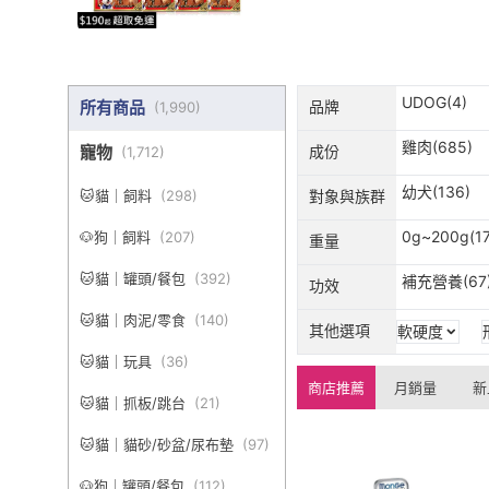
UDOG(4)
所有商品
品牌
(
1,990
)
雞肉(685)
寵物
成份
(
1,712
)
幼犬(136)
🐱貓｜飼料
(
298
)
對象與族群
0g~200g(17
🐶狗｜飼料
(
207
)
重量
🐱貓｜罐頭/餐包
(
392
)
補充營養(67
功效
🐱貓｜肉泥/零食
(
140
)
其他選項
軟硬度
🐱貓｜玩具
(
36
)
商店推薦
月銷量
新
🐱貓｜抓板/跳台
(
21
)
🐱貓｜貓砂/砂盆/尿布墊
(
97
)
🐶狗｜罐頭/餐包
(
112
)