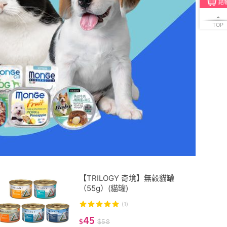
結
TOP
【TRILOGY 奇境】無穀貓罐
（55g）(貓罐)
(1)
45
$
$
58