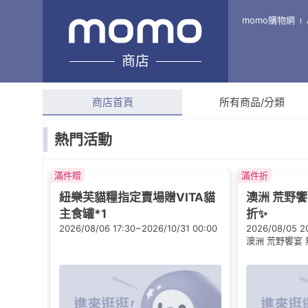
YOYO犬貓館
momo購物網
商店
綜合評分
4.8
(
2,099
則
商店首頁
所有商品/分類
熱門活動
滿件贈
滿件折
紐樂芙貓糧指定賣場贈VITA貓
澳洲 荒野饗
主食罐*1
折✨
2026/08/06 17:30~2026/10/31 00:00
2026/08/05 2
00:00
澳洲 荒野饗宴 