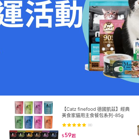
【Catz finefood 德國凱茲】經典
美食家貓用主食餐包系列-85g
(8)
59
$
起