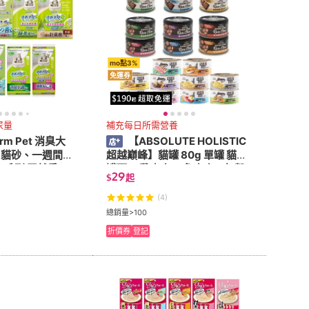
mo點3%
免運券
尿量
補充每日所需營養
rm Pet 消臭大
【ABSOLUTE HOLISTIC
-貓砂、一週間抗
超越巔峰】貓罐 80g 單罐 貓咪
系列 天然香
罐頭 、雞肉底、 魚肉底、無穀
29
$
起
 尿片、貓砂墊、
湯罐 、貓罐頭
砂
(4)
總銷量>100
折價券
登記