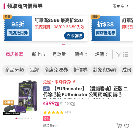
領取商店優惠券
看更多
限量
限量
訂單滿$599 最高折$30
訂單
95折
折$38
即將到期：08/09 23:59失效
即將到
商店抵用券
商店抵用券
立即領取
商店推薦
新上市
月銷量
價格
評價
商品分類
品牌
商店免運券
折價券
對象與族群
成份
免運、限時特價中!
【FURminator】【愛貓聯萌】正版 二
代除毛梳 FURminator 公司貨 新版 貓毛 貓
狗毛 狗除毛 廢毛梳 貓梳 毛刷 去毛梳
899
免運券
$
起
$
1,290
起
(41)
登記
總銷量>100