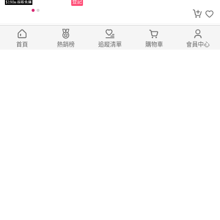
登記
免運、限時特價中!
【MIIIBO 貓咪寶】【愛貓聯萌】寵物飲
首頁
熱銷榜
追蹤清單
購物車
會員中心
水機 貓咪飲水機 貓飲水機 飲水機 寵物飲水
寵物飲水器 自動飲水機 貓咪喝水 貓咪寶 MIII
139
免運券
$
起
$
550
起
BO
登記
免運、限時特價中!
【CIAO】【愛貓聯萌】日本 CIAO 肉泥
夾心卷 肉泥 啾嚕肉泥 貓泥 貓零食 ciao 夾心
捲 貓肉泥 夾心肉泥 CIAO肉泥
19
免運券
$
$
49
(13)
登記
總銷量>100
免運、限時特價中!