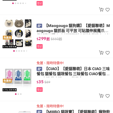
登記
【Maogougo 貓狗購】【愛貓聯萌】M
aogougo 貓抓板 可平放 可貼牆伸展魔爪 環
保紙漿材質 加密紙板更耐磨耐抓 貓咪磨爪必
299
免運券
$
起
$
550
起
備 貓跳台
登記
免運、限時特價中!
【CIAO】【愛貓聯萌】日本 CIAO 三味
餐包 貓餐包 貓咪餐包 三昧餐包 CIAO餐包 CI
AO肉泥 貓肉泥 ciao 貓零食
35
免運券
$
$
89
登記
免運、限時特價中!
【MIIIBO 貓咪寶】【愛貓聯萌】寵物飲