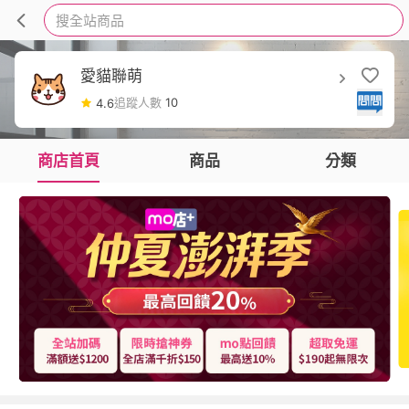
搜全站商品
愛貓聯萌
追蹤人數
10
4.6
商店首頁
商品
分類