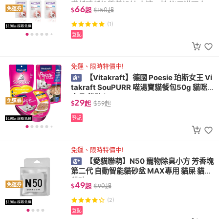
臟低磷低鈉營養設計 高適口性 泌尿道配方
66
免運券
$
起
$
150
起
腎貓
(1)
登記
免運、限時特價中!
【Vitakraft】德國 Poesie 珀斯女王 Vi
takraft SouPURR 喵湯寶貓餐包50g 貓咪
食品 貓點心
29
免運券
$
起
$
59
起
登記
免運、限時特價中!
【愛貓聯萌】N50 寵物除臭小方 芳香塊
第二代 自動智能貓砂盆 MAX專用 貓屎 貓尿
貓砂 PURA MAX
49
免運券
$
起
$
90
起
(2)
登記