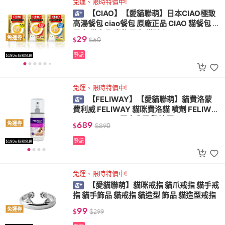
免運、限時特價中!
【CIAO】【愛貓聯萌】日本CIAO極致
高湯餐包 ciao餐包 原廠正品 CIAO 貓餐包 貓
零食 貓食品 寵物零食 貓點心
29
免運券
$
$
60
登記
免運、限時特價中!
【FELIWAY】【愛貓聯萌】貓費洛蒙
費利威 FELIWAY 貓咪費洛貓 噴劑 FELIWA
TY CLASSIC 原廠公司貨 法國
689
免運券
$
$
890
登記
免運、限時特價中!
【愛貓聯萌】貓咪戒指 貓爪戒指 貓手戒
指 貓手飾品 貓戒指 貓造型 飾品 貓造型戒指
99
免運券
$
$
299