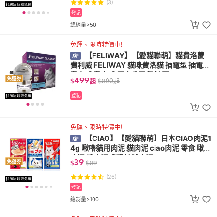
(3)
登記
總銷量>50
免運、限時特價中!
【FELIWAY】【愛貓聯萌】貓費洛蒙
費利威 FELIWAY 貓咪費洛貓 插電型 插電組
費立威 費力威 原廠公司貨 法國
499
免運券
$
起
$
800
起
登記
免運、限時特價中!
【CIAO】【愛貓聯萌】日本CIAO肉泥1
4g 啾嚕貓用肉泥 貓肉泥 ciao肉泥 零食 啾嚕
肉泥 燒肉泥 噗啾片狀肉泥
39
免運券
$
$
89
(26)
登記
總銷量>100