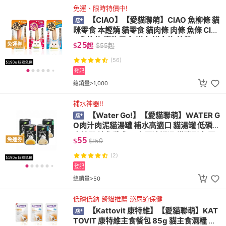
免運、限時特價中!
【CIAO】【愛貓聯萌】CIAO 魚柳條 貓
咪零食 本鰹燒 貓零食 貓肉條 肉條 魚條 CIA
O魚柳條 寵物零食 鮮食 鮮食條 幼貓
25
免運券
$
起
$
55
起
(56)
登記
總銷量>1,000
補水神器!!
【Water Go!】【愛貓聯萌】WATER G
O肉汁肉泥貓湯罐 補水高適口 貓湯罐 低磷補
水神器 鮪魚雞多口味 原汁鮮湯 貓咪副食 腎
55
免運券
$
$
150
貓補水
(2)
登記
總銷量>50
低磷低鈉 腎貓推薦 泌尿道保健
【Kattovit 康特維】【愛貓聯萌】KAT
TOVIT 康特維主食餐包 85g 貓主食濕糧 腎