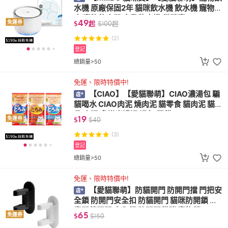
水機 原廠保固2年 貓咪飲水機 飲水機 寵物飲
水 寵物飲水器 自動飲水機 貓咪寶 MIIIBO
49
免運券
$
起
$
100
起
(2)
登記
總銷量>50
免運、限時特價中!
【CIAO】【愛貓聯萌】CIAO濃湯包 騙
貓喝水 CIAO肉泥 燒肉泥 貓零食 貓肉泥 貓食
品 肉泥 多樂米濃湯 湯包 腎貓
19
免運券
$
$
40
(3)
登記
總銷量>50
免運、限時特價中!
【愛貓聯萌】防貓開門 防開門擋 門把安
全鎖 防開門安全扣 防貓開門 貓咪防開鎖 兒
童開鎖開門 安全鎖 防開門貓咪 寵物鎖
65
免運券
$
$
150