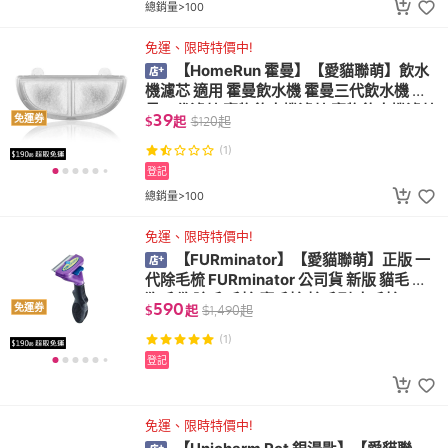
總銷量>100
免運、限時特價中!
【HomeRun 霍曼】【愛貓聯萌】飲水
機濾芯 適用 霍曼飲水機 霍曼三代飲水機 霍
曼三代濾芯 寵物飲水機濾芯 寵物飲水機濾芯
39
免運券
$
起
$
120
起
濾棉 濾心
(1)
登記
總銷量>100
免運、限時特價中!
【FURminator】【愛貓聯萌】正版 一
代除毛梳 FURminator 公司貨 新版 貓毛 貓
狗毛 狗除毛 毛梳 廢毛梳 梳毛刷 去毛梳
590
免運券
$
起
$
1,490
起
(1)
登記
免運、限時特價中!