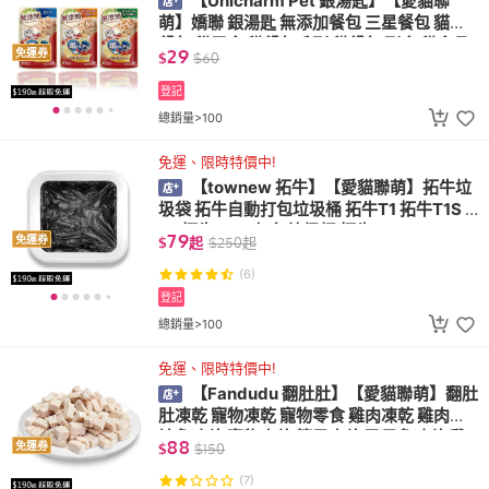
【Unicharm Pet 銀湯匙】【愛貓聯
萌】嬌聯 銀湯匙 無添加餐包 三星餐包 貓咪
餐包 貓零食 貓餐包系列 貓餐包 副食 貓食品
29
免運券
$
$
60
unicharm
登記
總銷量>100
免運、限時特價中!
【townew 拓牛】【愛貓聯萌】拓牛垃
圾袋 拓牛自動打包垃圾桶 拓牛T1 拓牛T1S T
1X 拓牛T Air 打包垃圾桶 拓牛 townew
79
免運券
$
起
$
250
起
(6)
登記
總銷量>100
免運、限時特價中!
【Fandudu 翻肚肚】【愛貓聯萌】翻肚
肚凍乾 寵物凍乾 寵物零食 雞肉凍乾 雞肉鬆
鮪魚凍乾 寵物肉乾 筷子肉乾 虱目魚凍乾 雞
88
免運券
$
$
150
肉丁 雞胸肉
(7)