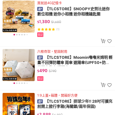
買就送4G記憶卡
【TLCSTORE】SNOOPY史努比迷你
數位相機 迷你小相機 迷你相機鑰匙圈
1,380
免運券
$
$
1,680
(1)
登記
六根骨架，堅固耐用
【TLCSTORE】Moomin嚕嚕米姆明 輕
量不回彈防曬傘 雨傘 遮陽傘(UPF50+防曬
黑膠自動傘 晴雨傘)
490
免運券
$
$
790
登記
1:9上蓋+箱體，開箱好方便
【TLCSTORE】排球少年!! 28吋可擴充
前開上掀行李箱(海關鎖/兩年保固)
2,888
$
$
6,980