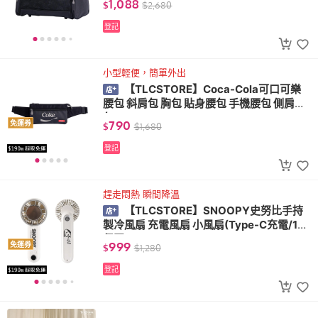
1,088
$
$
2,680
登記
小型輕便，簡單外出
【TLCSTORE】Coca-Cola可口可樂
腰包 斜肩包 胸包 貼身腰包 手機腰包 側肩腰
包
790
免運券
$
$
1,680
登記
趕走悶熱 瞬間降溫
【TLCSTORE】SNOOPY史努比手持
製冷風扇 充電風扇 小風扇(Type-C充電/1年
保固)
999
免運券
$
$
1,280
登記