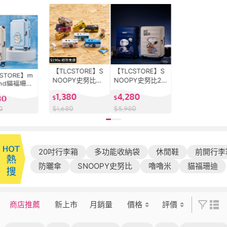
【TLCSTORE】S
【TLCSTORE】S
STORE】m
NOOPY史努比迷
NOOPY史努比28
and貓福珊迪
你數位相機 迷你
吋可擴充上掀前開
雙開上掀行李
1,380
4,280
80
小相機 迷你相機
$
式行李箱 旅行箱
$
色可選
鑰匙圈
(2年保固 海關鎖 3
$
1,680
$
5,980
0
60度飛機輪)
20吋行李箱
多功能收納袋
休閒鞋
前開行李
防曬傘
SNOOPY史努比
嚕嚕米
貓福珊迪
商店推薦
新上市
月銷量
價格
評價