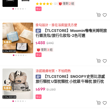
僅剩
2
組
(2)
登記
掛勾設計，掛在浴廁盥洗方便
【TLCSTORE】Moomin嚕嚕米姆明旅
行盥洗包/旅行化妝包-2色可選
488
免運券
$
$
990
僅剩
3
組
登記
涼感親膚材質，不怕悶熱
【TLCSTORE】SNOOPY史努比涼感
旅行頸枕 U型枕頸枕 小枕頭 午睡枕 旅行枕
699
免運券
$
$
1,280
登記