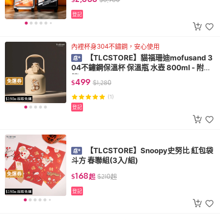
登記
內裡杯身304不鏽鋼，安心使用
【TLCSTORE】貓福珊迪mofusand 3
04不鏽鋼保溫杯 保溫瓶 水壺 800ml - 附吸
管
499
免運券
$
$
1,280
(1)
登記
【TLCSTORE】Snoopy史努比 紅包袋
斗方 春聯組(3入/組)
168
免運券
$
起
$
210
起
登記