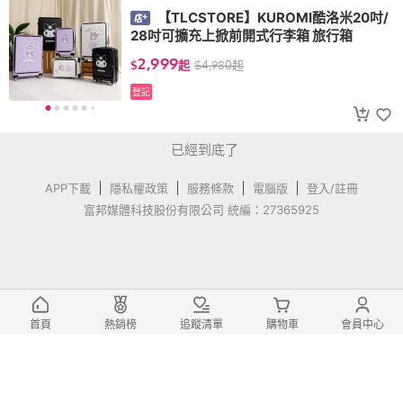
【TLCSTORE】KUROMI酷洛米20吋/
28吋可擴充上掀前開式行李箱 旅行箱
2,999
$
起
$
4,980
起
登記
已經到底了
APP下載
隱私權政策
服務條款
電腦版
登入/註冊
富邦媒體科技股份有限公司 統編：27365925
首頁
熱銷榜
追蹤清單
購物車
會員中心