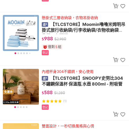
懸掛式三層收納袋，衣物吊掛收納
【TLCSTORE】Moomin嚕嚕米姆明吊
掛式旅行收納袋/行李收納袋/衣物收納袋四
件組-2色可選
988
$
$
2,980
僅剩
5
組
登記
內裡杯身304不鏽鋼，安心使用
【TLCSTORE】SNOOPY史努比304
不鏽鋼保溫杯 保溫瓶 水壺 800ml - 附吸管
588
免運券
$
$
1,280
(1)
登記
雙面設計，一秒切換風格與心情