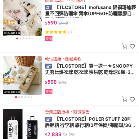
輕量化設計，小巧隨行
【TLCSTORE】mofusand 貓福珊迪輕
量不回彈防曬傘 雨傘(UPF50+防曬黑膠自
動傘 晴雨傘 遮陽傘)
590
免運券
$
$
990
(1)
登記
軟化纖維，蓬鬆柔軟
【TLCSTORE】買一送一★SNOOPY
史努比烘衣球 乾衣球 快烘乾 乾燥球6顆-3
顆/盒-共2盒(可重複使用/附收納袋)
588
免運券
$
$
718
登記
台灣正版授權，限量發售
【TLCSTORE】POLER STUFF 28吋
胖胖箱 行李箱 旅行箱(2年保固/海關鎖/360
度飛機輪)
2,888
$
$
6,980