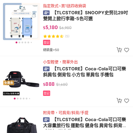
指定款式~買1送四收納袋
【TLCSTORE】SNOOPY史努比29吋
雙開上掀行李箱-5色可選
5,180
$
$
6,980
(5)
登記
總銷量>50
小型輕便，簡單外出
【TLCSTORE】Coca-Cola可口可樂
斜肩包 側背包 小方包 單肩包 手機包
888
免運券
$
$
1,680
登記
附背帶，可肩背/斜背/手提
【TLCSTORE】Coca-Cola可口可樂
大容量旅行包 運動包 健身包 肩背包 斜背包
手提包(附背帶)