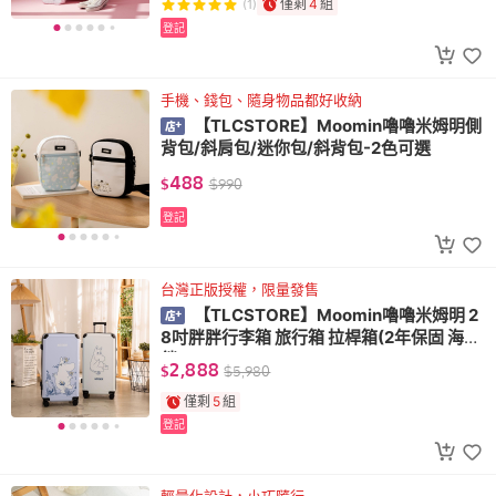
僅剩
4
組
(1)
登記
手機、錢包、隨身物品都好收納
【TLCSTORE】Moomin嚕嚕米姆明側
背包/斜肩包/迷你包/斜背包-2色可選
488
$
$
990
登記
台灣正版授權，限量發售
【TLCSTORE】Moomin嚕嚕米姆明 2
8吋胖胖行李箱 旅行箱 拉桿箱(2年保固 海關
鎖)
2,888
$
$
5,980
僅剩
5
組
登記