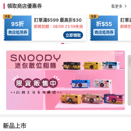
領取商店優惠券
看更多
限量
限量
訂單滿$599 最高折$30
訂單
95折
折$55
即將到期：08/09 23:59失效
即將到
商店抵用券
商店抵用券
立即領取
新品上市