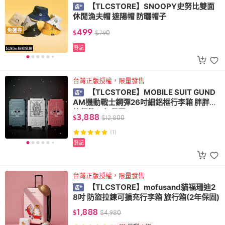
【TLCSTORE】SNOOPY史努比雙面
休閒漁夫帽 遮陽帽 防曬帽子
499
免運券
$
$
790
登記
台灣正版授權，限量發售
【TLCSTORE】MOBILE SUIT GUND
AM機動戰士鋼彈26吋細鋁框行李箱 胖胖箱
旅行箱(2年保固)
3,888
$
$
12,800
(1)
登記
台灣正版授權，限量發售
【TLCSTORE】mofusand貓福珊迪2
8吋 防盜拉鍊可擴充行李箱 旅行箱(2年保固)
1,888
$
$
4,980