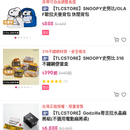
背帶可自由調整長度
【TLCSTORE】SNOOPY史努比/OLA
F歐拉夫後背包 休閒背包
888
免運券
$
$
1,680
登記
316不鏽鋼材質，安全衛生
【TLCSTORE】SNOOPY史努比 316
不鏽鋼便當盒
390
免運券
$
起
$
680
起
(5)
登記
台灣正版授權，限量發售
【TLCSTORE】Godzilla哥吉拉水晶麻
將組(不適用電動麻將桌)
6,888
$
$
12,880