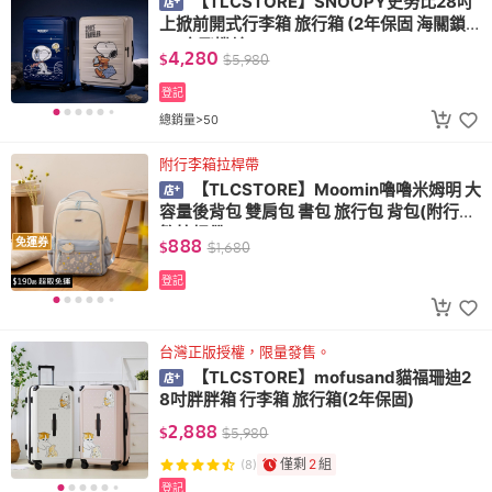
【TLCSTORE】SNOOPY史努比28吋
上掀前開式行李箱 旅行箱 (2年保固 海關鎖 3
60度飛機輪)
4,280
$
$
5,980
登記
總銷量>50
附行李箱拉桿帶
【TLCSTORE】Moomin嚕嚕米姆明 大
容量後背包 雙肩包 書包 旅行包 背包(附行李
箱拉桿帶)
888
免運券
$
$
1,680
登記
台灣正版授權，限量發售。
【TLCSTORE】mofusand貓福珊迪2
8吋胖胖箱 行李箱 旅行箱(2年保固)
2,888
$
$
5,980
僅剩
2
組
(8)
登記