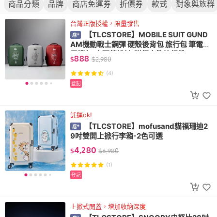
商品分類
品牌
商店免運券
折價券
款式
對象與族群
台灣正版授權，限量發售
【TLCSTORE】MOBILE SUIT GUND
AM機動戰士鋼彈 硬殼後背包 旅行包 筆電包
電腦包(密碼鎖設計/附行李箱拉桿帶)
888
$
$
2,980
(4)
登記
託運ok!
【TLCSTORE】mofusand貓福珊迪2
9吋雙開上掀行李箱-2色可選
4,280
$
$
6,980
(1)
登記
上掀式開蓋，增加收納深度