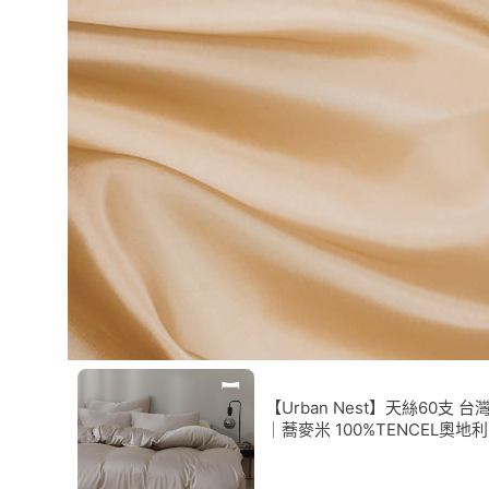
【Urban Nest】天絲60支 台
｜蕎麥米 100%TENCEL奧地
天絲《床包被套組》台灣製/萊
爾/天絲床包