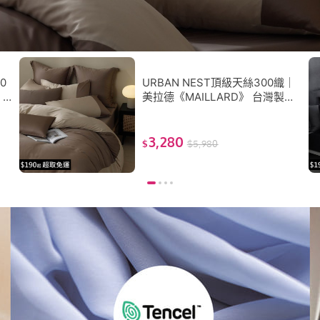
0
URBAN NEST頂級天絲300織｜
》
美拉德《MAILLARD》 台灣製
用
TENCEL(四件式薄被套床包組
（雙人/加大）)
3,280
$
$
5,980