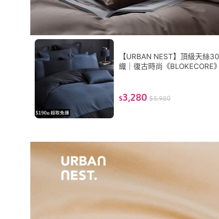
【URBAN NEST】頂級天絲30
織｜復古時尚《BLOKECORE
台灣製 TENCEL(四件式鋪棉兩
被套床包組（雙人/加大）)
3,280
$
$
5,980