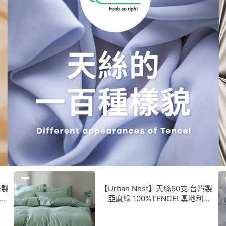
灣製
【Urban Nest】天絲60支 台灣製
利純
｜亞麻綠 100%TENCEL奧地利純
賽
天絲《床包被套組》台灣製/萊賽
爾/天絲床包