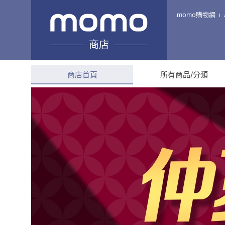
URBAN NEST
momo購物網
商店
綜合評分
4.8
(
204
則評
商店首頁
所有商品/分類