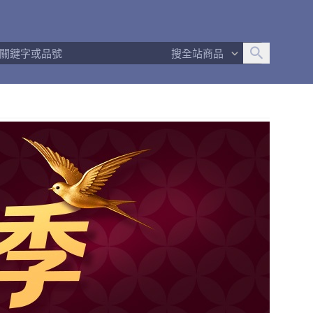
追蹤人數
482
問問回應率
75%
商品數量
261
搜全站商品
商店簡介
退換貨須知