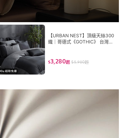
【URBAN NEST】頂級天絲300
織｜哥德式《GOTHIC》 台灣製
TENCEL(四件式薄被套床包組
（雙人/加大）)
3,280
$
起
$
5,980
起