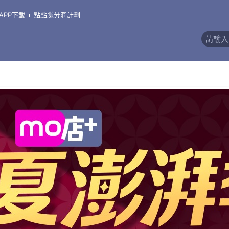
APP下載
點點賺分潤計劃
價)