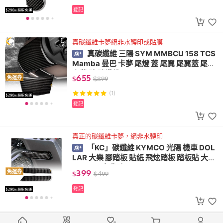
登記
真碳纖維卡夢絕非水轉印或貼膜
真碳纖維 三陽 SYM MMBCU 158 TCS
Mamba 曼巴 卡夢 尾燈 蓋 尾翼 尾翼蓋 尾燈
上蓋 貼 碳纖維
655
免運券
$
$
899
(1)
登記
真正的碳纖維卡夢，絕非水轉印
「KC」碳纖維 KYMCO 光陽 機車 DOL
LAR 大樂 腳踏板 貼紙 飛炫踏板 踏板貼 大樂
125 150 卡夢貼
399
免運券
$
$
499
登記
多功能金屬保護油，集防鏽、潤滑