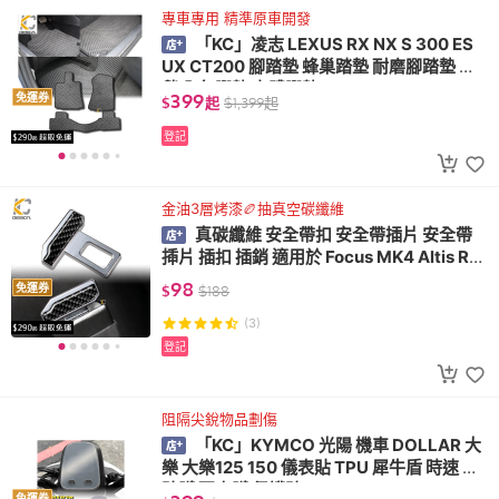
專車專用 精準原車開發
「KC」凌志 LEXUS RX NX S 300 ES
UX CT200 腳踏墊 蜂巢踏墊 耐磨腳踏墊 地
毯 全包腳墊 立體腳墊
399
免運券
$
起
$
1,399
起
登記
金油3層烤漆🏉抽真空碳纖維
真碳纖維 安全帶扣 安全帶插片 安全帶
揷片 插扣 插銷 適用於 Focus MK4 Altis RA
V4 Cross
98
免運券
$
$
188
(3)
登記
阻隔尖銳物品劃傷
「KC」KYMCO 光陽 機車 DOLLAR 大
樂 大樂125 150 儀表貼 TPU 犀牛盾 時速 膜
貼膜 碼表膜 保護貼
免運券