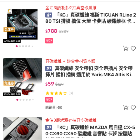
金油3層烤漆🏉抽真空碳纖維
「KC」真碳纖維 福斯 TIGUAN RLine 2
80 TSI 排檔 檔位 大燈 卡夢貼 碳纖維框 卡夢
按鈕 改裝 中控開關
788
免運券
$
$
889
登記
真碳纖維 + 鋅合金材質本體
真碳纖維 安全帶扣 安全帶插片 安全帶
揷片 插扣 插銷 適用於 Yaris MK4 Altis Kick
s Cross
59
免運券
$
$
129
(6)
登記
總銷量>50
金油3層烤漆🏉抽真空碳纖維
「KC」真碳纖維 MAZDA 馬自達 CX-5
0 CX60 CX50 碳纖維 音響貼 卡夢 按鍵貼
旋鈕 檔位框 貼 導航