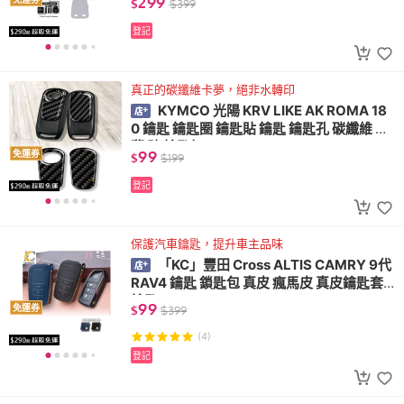
299
$
$
399
登記
真正的碳纖維卡夢，絕非水轉印
KYMCO 光陽 KRV LIKE AK ROMA 18
0 鑰匙 鑰匙圈 鑰匙貼 鑰匙 鑰匙孔 碳纖維 卡
夢 貼 鑰匙扣
99
免運券
$
$
199
登記
保護汽車鑰匙，提升車主品味
「KC」豐田 Cross ALTIS CAMRY 9代
RAV4 鑰匙 鎖匙包 真皮 瘋馬皮 真皮鑰匙套
鑰匙
99
免運券
$
$
399
(4)
登記