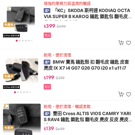
增強的摩擦力與溫潤的觸感
「KC」SKODA 斯柯達 KODIAQ OCTA
VIA SUPER B KAROQ 鑰匙 鎖匙包 翻毛皮
麂皮 反皮 麂皮絨
399
免運券
$
$
599
登記
耐用、便於清理
BMW 寶馬 鑰匙殼 扣 翻毛皮 鑰匙 皮套
麂皮 IX X7 i4 G07 G26 G70 i20 x1 u11 i7
199
免運券
$
$
399
登記
耐用、便於清理，觸感柔軟
豐田 Cross ALTIS VIOS CAMRY YARI
S RAV4 鑰匙 鎖匙包 翻毛皮 麂皮 反皮 麂皮
絨
139
免運券
$
$
699