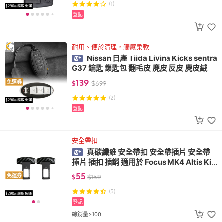
(1)
登記
耐用、便於清理，觸感柔軟
Nissan 日產 Tiida Livina Kicks sentra
G37 鑰匙 鎖匙包 翻毛皮 麂皮 反皮 麂皮絨
139
免運券
$
$
699
(2)
登記
安全帶扣
真碳纖維 安全帶扣 安全帶插片 安全帶
揷片 插扣 插銷 適用於 Focus MK4 Altis Kic
ks Cross
55
免運券
$
$
159
(5)
登記
總銷量>100