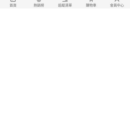
「KC」恐龍192噴霧式黃油 耐溫牛油 噴
首頁
熱銷榜
追蹤清單
購物車
會員中心
霧式黃油 噴射牛油 噴射黃油 黃油 潤滑耐溫
黃油 電捲門 精密機械 gogoro 100ML
69
$
$
299
登記
耐用且便於清理，觸感柔軟
「KC」山葉 YAMAHA 300 XMAX Au
gur Nmax 勁戰6.5 鑰匙 鑰匙圈 鑰匙保護 鎖
匙包 翻毛皮 麂皮
159
免運券
$
$
599
登記
全鏡貼合 專車專用 隱形高透
SYM 三陽 MMBCU JETS FNX 迪爵 JE
TSL SR SL+125 DRG 後視鏡 防水膜 防雨 貼
膜
138
免運券
$
$
300
(4)