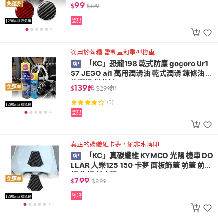
99
免運券
$
$
199
登記
適用於各種 電動車和重型機車
「KC」恐龍198 乾式防塵 gogoro Ur1
S7 JEGO ai1 萬用潤滑油 乾式潤滑 鍊條油 鍊
條潤滑 鏈條油
139
免運券
$
起
$
299
起
(5)
登記
真正的碳纖維卡夢，絕非水轉印
「KC」真碳纖維 KYMCO 光陽 機車 DO
LLAR 大樂125 150 卡夢 面板飾蓋 前蓋 前飾
板 飾板 前車殼
799
免運券
$
$
899
登記