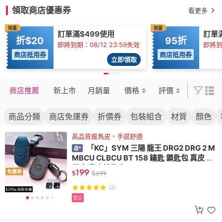
領取商店優惠券
看更多
限量
限量
訂單滿$499使用
訂單滿
折$20
95折
即將到期：08/12 23:59失效
即將到期
商店抵用券
商店抵用券
立即領取
商店推薦
新上市
月銷量
價格
評價
商品分類
商店免運券
折價券
包裝組合
材質
顏色
高品質瘋馬皮，手感舒適
「KC」SYM 三陽 龍王 DRG2 DRG 2 M
MBCU CLBCU BT 158 鑰匙 鎖匙包 真皮 瘋
馬皮 真皮鑰匙套
199
免運券
$
$
699
(2)
登記