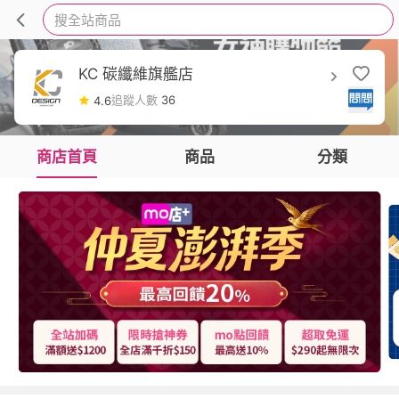
搜全站商品
KC 碳纖維旗艦店
追蹤人數
36
4.6
商店首頁
商品
分類