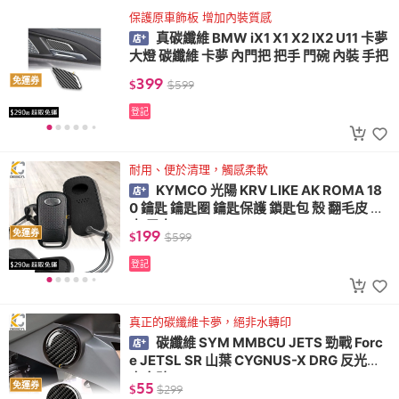
保護原車飾板 增加內裝質感
真碳纖維 BMW iX1 X1 X2 IX2 U11 卡夢
大燈 碳纖維 卡夢 內門把 把手 門碗 內裝 手把
399
免運券
$
$
599
登記
耐用、便於清理，觸感柔軟
KYMCO 光陽 KRV LIKE AK ROMA 18
0 鑰匙 鑰匙圈 鑰匙保護 鎖匙包 殼 翻毛皮 麂
皮 反皮
199
免運券
$
$
599
登記
真正的碳纖維卡夢，絕非水轉印
碳纖維 SYM MMBCU JETS 勁戰 Forc
e JETSL SR 山葉 CYGNUS-X DRG 反光貼
車身貼
55
免運券
$
$
299