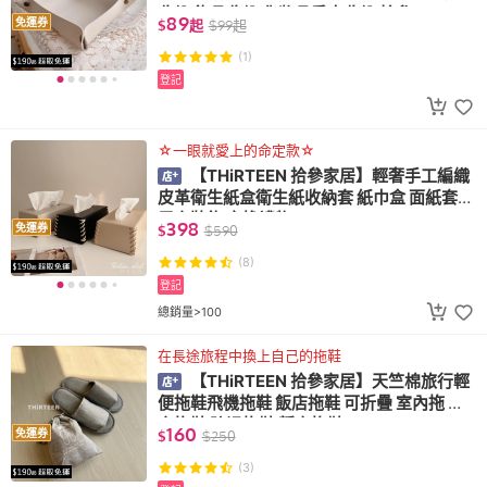
收納 飾品收納 化妝品香水收納 拾參
89
免運券
$
起
$
99
起
(1)
登記
☆一眼就愛上的命定款☆
【THiRTEEN 拾參家居】輕奢手工編織
皮革衛生紙盒衛生紙收納套 紙巾盒 面紙套
居家裝飾 交換禮物
398
免運券
$
$
590
(8)
登記
總銷量>100
在長途旅程中換上自己的拖鞋
【THiRTEEN 拾參家居】天竺棉旅行輕
便拖鞋飛機拖鞋 飯店拖鞋 可折疊 室內拖 居
家拖鞋 防滑拖鞋 靜音拖鞋
160
免運券
$
$
250
(3)