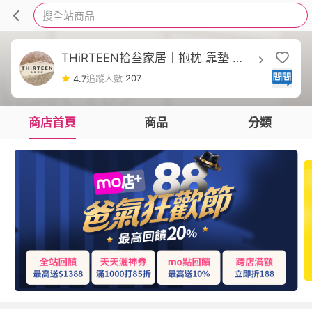
搜全站商品
THiRTEEN拾叁家居｜抱枕 靠墊 收
納 聖誕節 衛生紙盒
追蹤人數
207
4.7
商店首頁
商品
分類