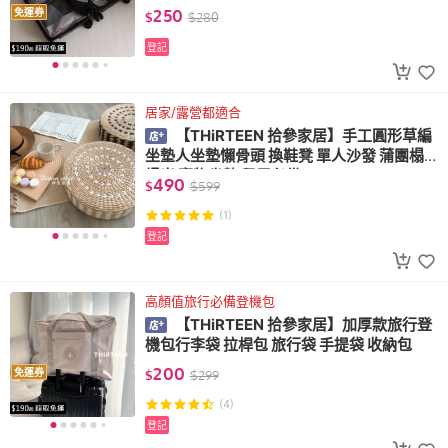
口袋 盥洗包 鞋袋 內衣褲袋 收納包
250
免運券
$
$
280
登記
居家/露營都適合
【THiRTEEN 拾參家居】手工圓形草編
坐墊人坐墊懶骨頭 換鞋凳 單人沙發 蒲團榻
榻米 寵物坐墊 租屋必備
490
$
$
599
(1)
登記
高顏值旅行必備登機包
【THiRTEEN 拾參家居】加厚款旅行登
機包行李袋 拉桿包 旅行袋 手提袋 收納包
200
免運券
$
$
299
(4)
登記