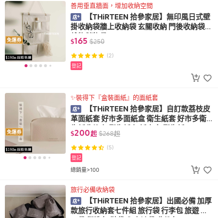
善用垂直牆面，增加收納空間
【THiRTEEN 拾參家居】無印風日式壁
掛收納袋牆上收納袋 玄關收納 門後收納袋
雜物儲物袋
165
免運券
$
$
250
(2)
登記
✨裝得下『盒裝面紙』的面紙套
【THiRTEEN 拾參家居】自訂款荔枝皮
革面紙套 好市多面紙盒 衛生紙套 好市多衛
生紙收納套 衛生紙套 紙巾盒 衛生紙
200
免運券
$
起
$
268
起
(5)
登記
總銷量>100
旅行必備收納袋
【THiRTEEN 拾參家居】出國必備 加厚
款旅行收納套七件組 旅行袋 行李包 旅遊 束