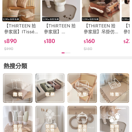
【THiRTEEN 拾
【THiRTEEN 拾
【THiRTEEN 拾
【T
參家居】ITissé
參家居】
參家居】吊掛仿
參
印度純棉織紋抱
FÀMINOU．
舊皮革衛生紙套
絨
890
180
160
2
$
$
$
$
枕 (含枕芯 印度
Obrus寵物防漏
(可拆卸式 車用衛
生紙
$
990
$
180
工藝靠枕 靠墊 軟
餐墊 (防水餐墊
生紙盒 抽取式紙
抽紙
裝佈置 家居品 靠
餐桌墊 寵物墊 隔
巾盒 衛生紙收納
無印
墊 抱枕套)
熱餐墊 餐桌墊 貓
無印風 北歐風 拾
生紙
熱搜分類
矽膠餐墊 防滑餐
參)
墊)