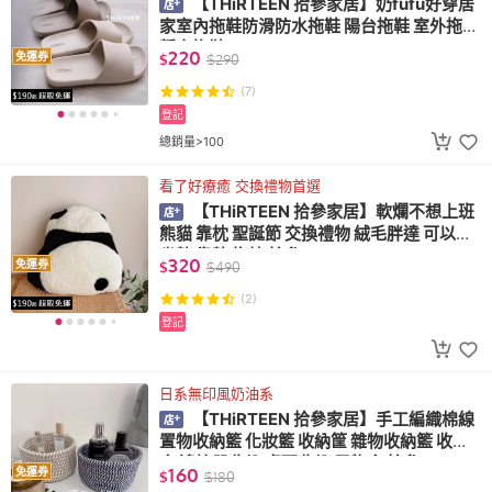
【THiRTEEN 拾參家居】奶fufu好穿居
家室內拖鞋防滑防水拖鞋 陽台拖鞋 室外拖鞋
靜音拖鞋
220
免運券
$
$
290
(7)
登記
總銷量>100
看了好療癒 交換禮物首選
【THiRTEEN 拾參家居】軟爛不想上班
熊貓 靠枕 聖誕節 交換禮物 絨毛胖達 可以當
坐墊 靠墊 抱枕 拾參
320
免運券
$
$
490
(2)
登記
日系無印風奶油系
【THiRTEEN 拾參家居】手工編織棉線
置物收納籃 化妝籃 收納筐 雜物收納籃 收納
盒 遙控器收納 桌面收納 置物盒 拾參
160
免運券
$
$
180