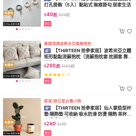
打孔掛鉤（5入）黏貼式 無痕掛勾 居家生活
40
免運券
$
起
$
58
起
登記
異國情調波希米亞風格抱枕
【THiRTEEN 拾參家居】波希米亞立體
矩形點點流蘇抱枕（流蘇抱枕套 枕頭套 靠墊
腰靠 沙發靠枕）
280
免運券
$
起
$
350
起
(1)
登記
居家/辦公室必備小物
【THiRTEEN 拾參家居】仙人掌造型杯
墊 隔熱墊 可收納 吸水防滑 防燙 隔熱 茶杯墊
廚房餐具墊 拾參
260
免運券
$
$
290
登記