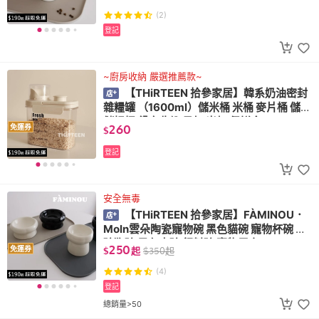
(2)
登記
~廚房收納 嚴選推薦款~
【THiRTEEN 拾參家居】韓系奶油密封
雜糧罐 （1600ml）儲米桶 米桶 麥片桶 儲糧
儲糧桶 餐廚收納 量杯 米杯 保鮮盒
260
免運券
$
登記
安全無毒
【THiRTEEN 拾參家居】FÀMINOU．
Moln雲朵陶瓷寵物碗 黑色貓碗 寵物杯碗 貓
碗狗碗 黑色水碗 飼料碗 寵物居家
250
免運券
$
起
$
350
起
(4)
登記
總銷量>50