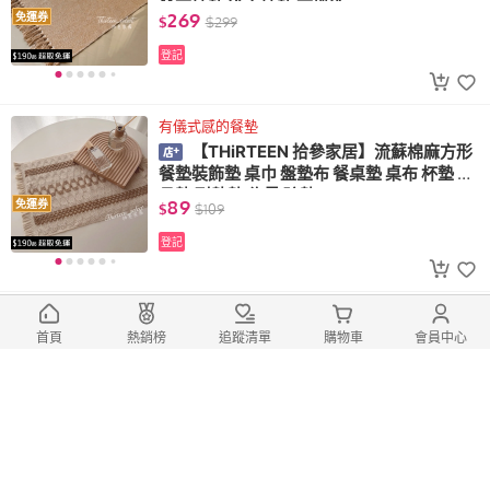
雙面地墊 浴室地墊 可機洗
269
免運券
$
$
299
登記
有儀式感的餐墊
【THiRTEEN 拾參家居】流蘇棉麻方形
餐墊裝飾墊 桌巾 盤墊布 餐桌墊 桌布 杯墊 餐
具墊 耐熱墊 佈景 碗墊
89
免運券
$
$
109
登記
優雅又高貴的法國小雛菊
【THiRTEEN 拾參家居】法式小雛菊花
首頁
熱銷榜
追蹤清單
購物車
會員中心
朵抱枕沙發靠枕 北歐居家裝飾 軟裝佈置 租
屋佈置
250
免運券
$
起
$
390
起
(14)
登記
總銷量>100