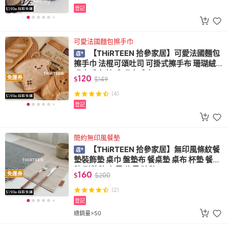
登記
可愛法國麵包擦手巾
【THiRTEEN 拾參家居】可愛法國麵包
擦手巾 法棍可頌吐司 可掛式擦手布 珊瑚絨
吸水手巾 擦手 吸水毛巾
120
免運券
$
$
149
(4)
登記
簡約無印風餐墊
【THiRTEEN 拾參家居】無印風條紋餐
墊裝飾墊 桌巾 盤墊布 餐桌墊 桌布 杯墊 餐具
墊 耐熱墊 布景 佈景 碗墊
160
免運券
$
$
200
(2)
登記
總銷量>50