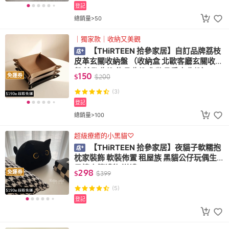
登記
總銷量>50
｜獨家款｜收納又美觀
【THiRTEEN 拾參家居】自訂品牌荔枝
皮革玄關收納盤 （收納盒 北歐客廳玄關收納
盤 鑰匙收納 飾品收納 化妝品香水收納）
150
免運券
$
$
200
(3)
登記
總銷量>100
超級療癒的小黑貓♡
【THiRTEEN 拾參家居】夜貓子軟糯抱
枕家裝飾 軟裝佈置 租屋族 黑貓公仔玩偶生
日情人節禮物 送禮
298
免運券
$
$
399
(5)
登記