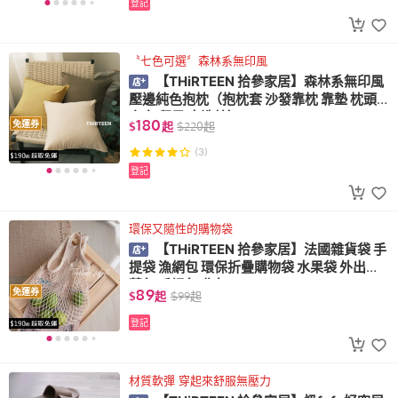
登記
〝七色可選〞森林系無印風
【THiRTEEN 拾參家居】森林系無印風
壓邊純色抱枕（抱枕套 沙發靠枕 靠墊 枕頭
套 無印風 水洗棉）
180
免運券
$
起
$
220
起
(3)
登記
環保又隨性的購物袋
【THiRTEEN 拾參家居】法國雜貨袋 手
提袋 漁網包 環保折疊購物袋 水果袋 外出買
菜包 手提包 背包
89
免運券
$
起
$
99
起
登記
材質軟彈 穿起來舒服無壓力