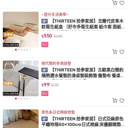
~提升生活美學~
【THiRTEEN 拾參家居】戈爾代皮革木
紋衛生紙盒 （好市多衛生紙套 紙巾套 面紙
盒 紙巾盒 衛生紙收納 衛生紙盒）
550
免運券
$
$
698
登記
現代簡約多用途墊
【THiRTEEN 拾參家居】北歐黑白簡約
隔熱瀝水餐墊防滑桌墊裝飾墊 盤墊布 餐桌墊
杯墊 餐具墊 耐熱墊 佈景
99
免運券
$
$
120
登記
原色系日式棉麻地墊
【THiRTEEN 拾參家居】日式亞麻原色
平織地毯60x100cm日式棉麻 床邊腳踏墊