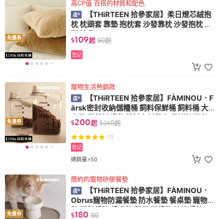
高CP值 百搭的材質和配色
【THiRTEEN 拾參家居】柔日燈芯絨抱
枕 枕頭套 靠墊 抱枕套 沙發靠枕 沙發抱枕 枕
頭 拾參
109
免運券
$
起
$
0
起
登記
寵物生活熱銷款
【THiRTEEN 拾參家居】FÀMINOU．F
ärsk密封收納儲糧桶 飼料保鮮桶 飼料桶 大
容量 貓飼料 寵物飼料密封保存 保鮮防潮 防
200
免運券
$
起
$
260
起
蟲 寵物居家
(1)
登記
總銷量>50
簡約的寵物矽膠餐墊
【THiRTEEN 拾參家居】FÀMINOU．
Obrus寵物防漏餐墊 防水餐墊 餐桌墊 寵物
墊 隔熱餐墊 餐桌墊 貓 矽膠餐墊 防滑餐墊
180
免運券
$
$
0