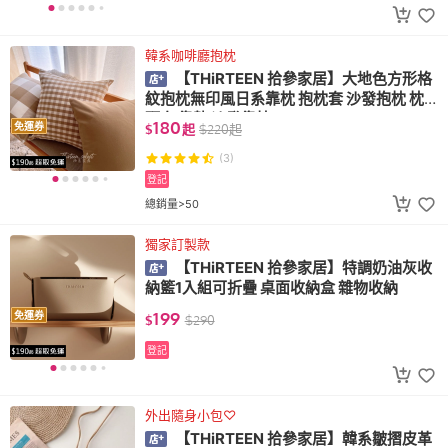
韓系咖啡廳抱枕
【THiRTEEN 拾參家居】大地色方形格
紋抱枕無印風日系靠枕 抱枕套 沙發抱枕 枕
頭套 靠墊 沙發靠枕
180
免運券
$
起
$
220
起
(3)
登記
總銷量>50
獨家訂製款
【THiRTEEN 拾參家居】特調奶油灰收
納籃1入組可折疊 桌面收納盒 雜物收納
199
免運券
$
$
290
登記
外出隨身小包♡
【THiRTEEN 拾參家居】韓系皺摺皮革