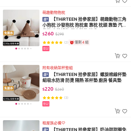
萌趣動物抱枕
【THiRTEEN 拾參家居】萌趣動物三角
小抱枕 沙發抱枕 抱枕套 靠枕 枕頭 靠墊 汽車
靠墊 交換禮物 居家裝飾 拾參
260
免運券
$
$
298
僅剩
4
組
(2)
登記
附有收納架杯墊組
【THiRTEEN 拾參家居】螺旋棉線杯墊
組吸水防滑 防燙 隔熱 茶杯墊 廚房 餐具墊
220
免運券
$
$
260
(3)
登記
租屋族必備♡
【THiRTEEN 拾參家居】奶油甜甜圈免