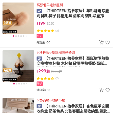
高顏值羊毛除塵刷
【THiRTEEN 拾參家居】羊毛靜電除塵
刷 雞毛撢子 除塵用具 清潔刷 貓毛除塵撢 清
潔用品 灰塵去除
199
免運券
$
$
220
(2)
登記
總銷量>50
✨秒殺款✨聖誕樹隔熱墊組
【THiRTEEN 拾參家居】聖誕樹隔熱墊
交換禮物 杯墊 木杯墊 矽膠隔熱餐墊 聖誕節
耶誕禮物 聖誕禮物 聖誕樹
298
免運券
$
起
$
350
起
(7)
登記
總銷量>50
✨熱銷款✨收納小物
【THiRTEEN 拾參家居】杏色皮革玄關
收納盒 奶茶色系 北歐客廳玄關收納盤 鑰匙