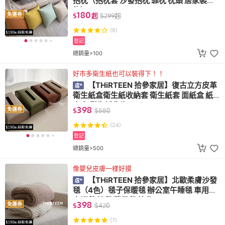
抱枕（抱枕套 沙發抱枕 靠枕 枕頭 居家裝
飾）
180
免運券
$
起
$
299
起
(6)
登記
總銷量>100
好市多衛生紙也可以裝得下！！
【THiRTEEN 拾參家居】復古立方皮革
衛生紙盒衛生紙收納套 衛生紙套 面紙盒 紙
巾盒 衛生紙收納
398
免運券
$
$
580
(24)
登記
總銷量>500
像嬰兒皮膚一樣好摸
【THiRTEEN 拾參家居】北歐柔膚沙發
毯（4色）毯子保暖毯 辦公室午睡毯 車用毯
空調毯 披毯 萬用毯 拾參
398
免運券
$
$
420
(7)