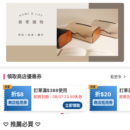
領取商店優惠券
看更多
限量
限量
訂單滿$388使用
訂單
折$8
折$20
即將到期：08/07 23:59失效
即將到期
商店抵用券
商店抵用券
立即領取
♡ 推薦必買 ♡