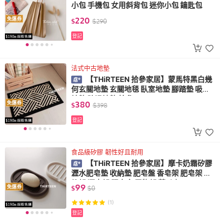
小包 手機包 女用斜背包 迷你小包 鑰匙包
220
免運券
$
$
290
登記
法式中古地墊
【THiRTEEN 拾參家居】蒙馬特黑白幾
何玄關地墊 玄關地毯 臥室地墊 腳踏墊 吸水
地墊 防滑地墊 拾參
380
免運券
$
$
398
登記
食品級矽膠 韌性好且耐用
【THiRTEEN 拾參家居】摩卡奶霜矽膠
瀝水肥皂墊 收納墊 肥皂盤 香皂架 肥皂架 收
納架 瀝水架 肥皂盒 置物架 菜瓜布
99
免運券
$
$
0
(1)
登記