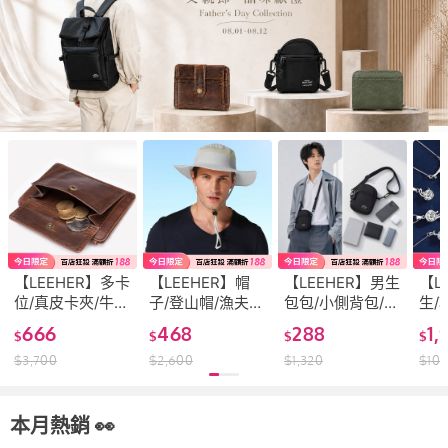
【LEEHER】多卡
【LEEHER】帽
【LEEHER】男生
【L
位/真皮卡夾/牛皮
子/登山帽/漁夫
包包/小側背包/尼
生/
零錢包/零錢包/二
帽/大帽檐/戶外
龍斜背包/男生禮
二星
666
468
288
1,
$
$
$
$
折卡夾/收納包/短
帽/遮陽帽/休閒
物/斜背包/側背包
飾/
$
3,700
$
2,600
$
1,320
$
10,
夾/短款錢包/皮
帽/透氣帽/工裝
男/側背小包/登山
純銀
夾/卡夾/錢包/零
帽/多功能/防曬
小包/迷你包包/尼
生項
錢袋/男生卡夾/卡
帽/防紫外線
龍包
鍊/
片包
本月熱銷 👀