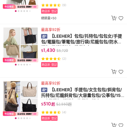
(9)
跨店折
登記
總銷量>50
最高享92折
【LEEHER】包包/托特包/包包女/手提
包/電腦包/筆電包/旅行袋/尼龍包包/防水電
腦包/尼龍托特包/情侶包包
1,430
$
$
5,720
(2)
跨店折
登記
最高享92折
【LEEHER】手提包/女生包包/斜背包/
托特包/尼龍斜背包/大容量包包/公事包/15.
6寸電腦包/媽媽包/旅行包/組合
510
$
起
$
2,550
起
(4)
跨店折
登記