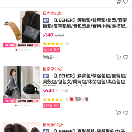
最高享92折
【LEEHER】護肩墊/背帶墊/肩墊/背帶
肩墊/皮革墊肩/包包墊肩/實用小物/百搭配
件/肩帶加厚/減壓肩墊
140
$
$
700
(9)
跨店折
登記
總銷量>50
最高享92折
【LEEHER】斜背包/情侶包包/側背包/
貝殼包/包包女/肩背包/休閒包包/黑色包包/
尼龍網布包/多功能包包
640
$
$
2,560
僅剩
1
組
(1)
跨店折
登記
最高享92折
【LEEHER】真髮髮片/蓬鬆髮飾/丸子