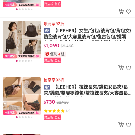
跨店折
登記
最高享92折
【LEEHER】女生/包包/後背包/背包女/
防盜後背包/大容量後背包/復古包包/媽媽
包/防水後背包/雙肩包/輕便旅行包/棕色包
1,090
$
$
5,450
包/禮物
僅剩
4
組
跨店折
登記
最高享92折
【LEEHER】拉鍊長夾/錢包女長夾/長
夾/錢包/雙層零錢包/雙拉鍊長夾/大容量長
夾/手拎包/雙層皮夾
730
$
$
2,920
(3)
跨店折
登記