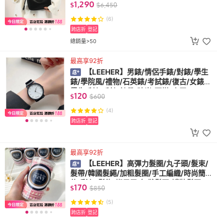
1,290
$
$
6,450
(6)
跨店折
登記
總銷量>50
最高享92折
【LEEHER】男錶/情侶手錶/對錶/學生
錶/學院風/禮物/石英錶/考試錶/復古/女錶/
學生手錶/手錶/錶帶/時尚/百搭/小眾/
120
$
$
600
(4)
跨店折
登記
最高享92折
【LEEHER】高彈力髮圈/丸子頭/髮束/
髮帶/韓國髮繩/加粗髮圈/手工編織/時尚簡
約/彩色/髮飾/綁馬尾/無縫髮圈/罐裝髮圈
170
$
$
850
(5)
跨店折
登記