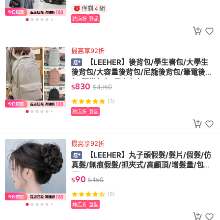
僅剩
4
組
跨店折
登記
最高享92折
【LEEHER】後背包/學生書包/大學生
後背包/大容量後背包/尼龍後背包/筆電後背
包/百搭包包/黑色包包
830
$
$
4,150
(3)
跨店折
登記
最高享92折
【LEEHER】丸子頭假髮/髮片/假髮/仿
真髮/無痕假髮/抓夾式/高顱頂/增髮量/包包
頭
90
$
$
450
(6)
跨店折
登記