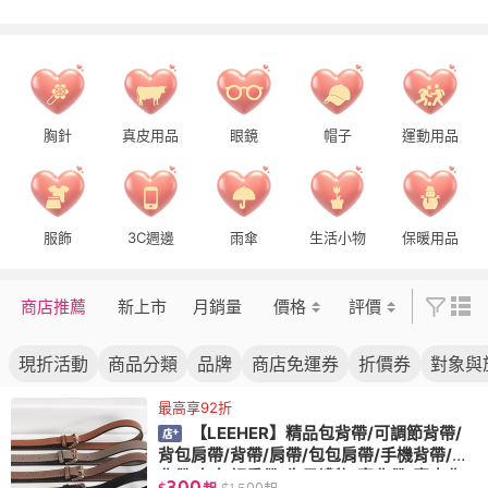
胸針
真皮用品
眼鏡
帽子
運動用品
服飾
3C週邊
雨傘
生活小物
保暖用品
商店推薦
新上市
月銷量
價格
評價
現折活動
商品分類
品牌
商店免運券
折價券
對象與
最高享92折
【LEEHER】精品包背帶/可調節背帶/
背包肩帶/背帶/肩帶/包包肩帶/手機背帶/肩
背帶/包包細肩帶/生日禮物/寬背帶/真皮背
300
$
起
$
1,500
起