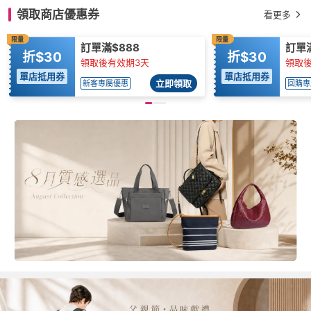
領取商店優惠券
看更多
限量
限量
訂單滿$888
訂單滿
折$30
折$30
領取後有效期3天
領取後
單店抵用券
單店抵用券
立即領取
新客專屬優惠
回購專