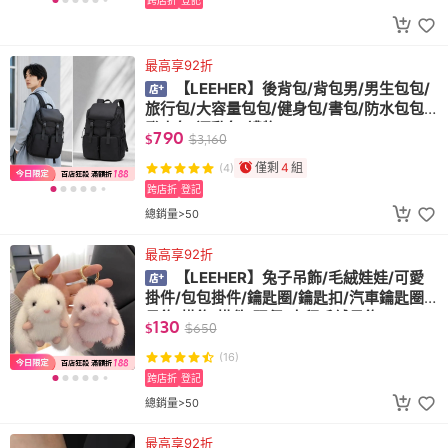
最高享92折
【LEEHER】後背包/背包男/男生包包/
旅行包/大容量包包/健身包/書包/防水包包/
登山包/運動包/禮物
790
$
$
3,160
僅剩
4
組
(4)
跨店折
登記
總銷量>50
最高享92折
【LEEHER】兔子吊飾/毛絨娃娃/可愛
掛件/包包掛件/鑰匙圈/鑰匙扣/汽車鑰匙圈/
吊飾/掛飾/掛件/玩偶/水貂毛絨吊飾
130
$
$
650
(16)
跨店折
登記
總銷量>50
最高享92折