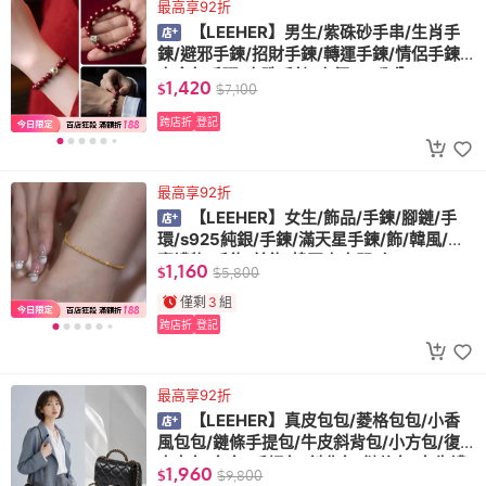
最高享92折
【LEEHER】男生/紫硃砂手串/生肖手
鍊/避邪手鍊/招財手鍊/轉運手鍊/情侶手鍊/
本命年手環/串珠手鍊/直徑0.8公分
1,420
$
$
7,100
跨店折
登記
最高享92折
【LEEHER】女生/飾品/手鍊/腳鏈/手
環/s925純銀/手鍊/滿天星手鍊/飾/韓風/閨
蜜禮物/手飾/首飾/韓國東大門/色
1,160
$
$
5,800
僅剩
3
組
跨店折
登記
最高享92折
【LEEHER】真皮包包/菱格包包/小香
風包包/鏈條手提包/牛皮斜背包/小方包/復
古女包/包包/手提包/斜背包/鏈條包/女生禮
1,960
$
$
9,800
物