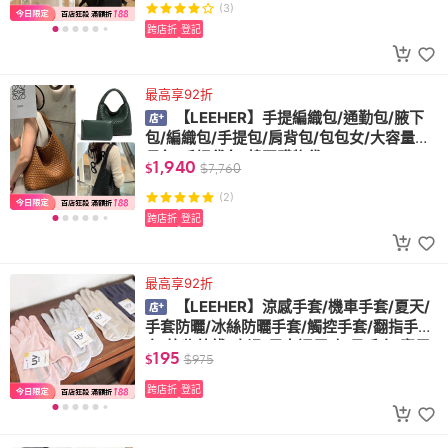
(3)
跨店折
登記
最高享92折
【LEEHER】手提編織包/通勤包/腋下
包/編織包/手提包/肩背包/包包女/大容量子
母包/手提袋包/韓國購物袋
1,940
$
$
7,760
(2)
跨店折
登記
最高享92折
【LEEHER】涼感手套/機車手套/夏天/
手套防曬/冰絲防曬手套/觸控手套/翻指手
套/抗紫外綫/止滑/男女通用/加長手套/實用
195
$
$
975
小物
跨店折
登記