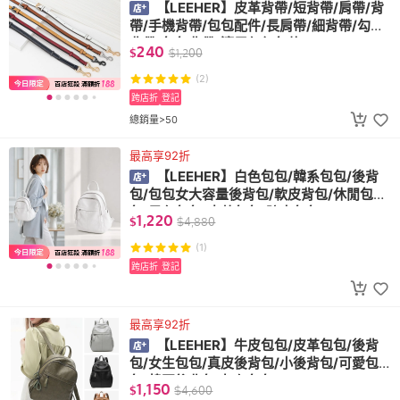
【LEEHER】皮革背帶/短背帶/肩帶/背
帶/手機背帶/包包配件/長肩帶/細背帶/勾扣
背帶/包包背帶/適用任何包款
240
$
$
1,200
(2)
跨店折
登記
總銷量>50
最高享92折
【LEEHER】白色包包/韓系包包/後背
包/包包女大容量後背包/軟皮背包/休閒包
包/黑色包包/皮革包包/防水包包
1,220
$
$
4,880
(1)
跨店折
登記
最高享92折
【LEEHER】牛皮包包/皮革包包/後背
包/女生包包/真皮後背包/小後背包/可愛包
包/韓國後背包/灰色包包
1,150
$
$
4,600