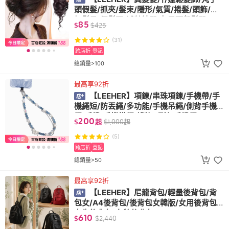
頭假髮/抓夾/髮束/隱形/氣質/捲髮/頭飾/增
加髮量/假髮圈/減齡神器/丸子頭盤髮器
85
$
$
425
(31)
跨店折
登記
總銷量>100
最高享92折
【LEEHER】項鍊/串珠項鍊/手機帶/手
機繩短/防丟繩/多功能/手機吊繩/側背手機
繩/手機/手機掛繩/禮物/項鍊/手機繩/
200
$
起
$
1,000
起
(5)
跨店折
登記
總銷量>50
最高享92折
【LEEHER】尼龍背包/輕量後背包/背
包女/A4後背包/後背包女韓版/女用後背包/
女生後背包/名牌後背包
610
$
$
2,440