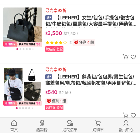
最高享92折
【LEEHER】女生/包包/手提包/復古包
包/牛皮包包/單肩包/大容量手提包/通勤包/
托特包/枕頭包/真皮手提包/生日禮物
3,500
$
$
17,500
僅剩
4
組
(1)
跨店折
登記
最高享92折
【LEEHER】斜背包/包包男/男生包包/
郵差包男/帆布包/韓國帆布包/男用側背包/
男包側背包/運動斜背包/斜背包
540
$
$
2,160
僅剩
1
組
跨店折
登記
最高享92折
首頁
熱銷榜
追蹤清單
購物車
會員中心
【LEEHER】手提包/手提袋/書包/業務