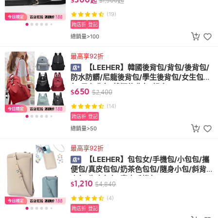
帶
(19)
跨店折
登記
總銷量>100
最高享92折
【LEEHER】韓國後背包/背包/後背包/
防水防髒/尼龍後背包/學生後背包/女生包
包/黑色背包/韓版後背包/組合
650
$
$
2,400
(14)
跨店折
登記
總銷量>50
最高享92折
【LEEHER】包包女/手機包/小包包/攜
便包/真皮包包/奶茶色包包/隨身小包/斜背
小包/牛皮包包/真皮手機包
1,210
$
$
4,840
(4)
跨店折
登記