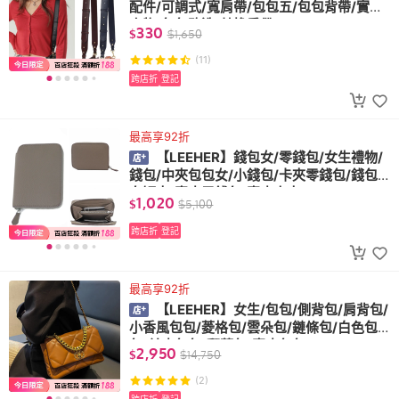
配件/可調式/寬肩帶/包包五/包包背帶/實用
小物/包包改造/替換肩帶
330
$
$
1,650
(11)
跨店折
登記
最高享92折
【LEEHER】錢包女/零錢包/女生禮物/
錢包/中夾包包女/小錢包/卡夾零錢包/錢包
女短夾/真皮零錢包/真皮中夾
1,020
$
$
5,100
跨店折
登記
最高享92折
【LEEHER】女生/包包/側背包/肩背包/
小香風包包/菱格包/雲朵包/鏈條包/白色包
包/羊皮包包/翻蓋包/真皮包包
2,950
$
$
14,750
(2)
跨店折
登記