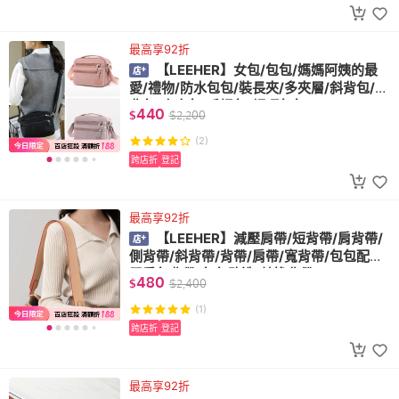
最高享92折
【LEEHER】女包/包包/媽媽阿姨的最
愛/禮物/防水包包/裝長夾/多夾層/斜背包/側
背包/小方包/手提包/輕巧包包
440
$
$
2,200
(2)
跨店折
登記
最高享92折
【LEEHER】減壓肩帶/短背帶/肩背帶/
側背帶/斜背帶/背帶/肩帶/寬背帶/包包配件/
單肩包背帶/包包改造/替換背帶
480
$
$
2,400
(1)
跨店折
登記
最高享92折