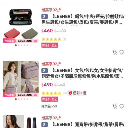
最高享92折
【LEEHER】錢包/中夾/短夾/拉鏈錢包/
男生錢包/女生錢包/皮包/皮夾/零錢包/男生
短夾/女生短夾/錢包女
460
$
$
2,300
(1)
跨店折
登記
最高享92折
【LEEHER】女包/包包女/女生斜背包/
側背包女/多隔層尼龍包包/防水尼龍包/雨傘
斜背包/紫色包包/粉紅色包包
490
$
$
1,960
僅剩
1
組
(9)
跨店折
登記
總銷量>50
最高享92折
【LEEHER】寬背帶/斜背帶/背帶/肩帶/