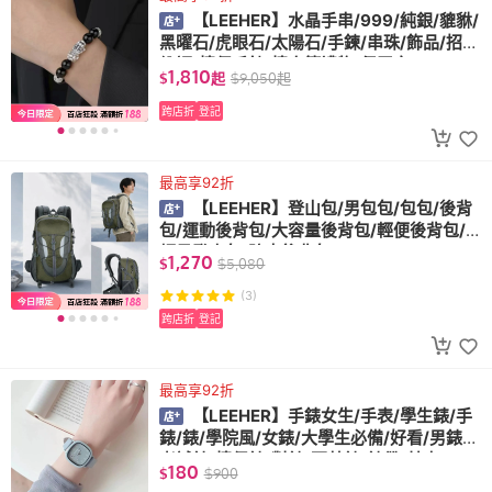
【LEEHER】水晶手串/999/純銀/貔貅/
黑曜石/虎眼石/太陽石/手鍊/串珠/飾品/招財
納福/情侶手鍊/情人節禮物/保平安
1,810
$
起
$
9,050
起
跨店折
登記
最高享92折
【LEEHER】登山包/男包包/包包/後背
包/運動後背包/大容量後背包/輕便後背包/
輕量登山包/防水後背包
1,270
$
$
5,080
(3)
跨店折
登記
最高享92折
【LEEHER】手錶女生/手表/學生錶/手
錶/錶/學院風/女錶/大學生必備/好看/男錶/
考試錶/情侶錶/對錶/石英錶/錶帶/基本/
180
$
$
900