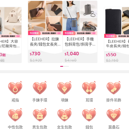
【LEEHER】拉鍊
【LEEHER】手機
EHER】大容
【LEEHER】
長夾/錢包女長夾/
包斜背包/斜背手
/尼龍背包/
牛皮長夾/錢包
長夾/錢包/雙層零
機包/手機包/男女
學生書包/上
皮皮包/真皮長
730
1,040
30
550
錢包/雙拉鍊長夾/
$
包包/真皮女/牛皮
$
/筆電背包/
起
紅色長夾/零錢
$
大容量長夾/手拎
包包女/小包迷你/
/女生背包/
男士錢包/拉
$
2,920
$
4,160
0
起
$
2,750
包/雙層皮夾
多功能手機包/手
/背包/後背
夾/手拿包
機包
戒指
手鍊手環
項鍊
耳環
掛件吊飾
中性包款
男生包款
女生包款
錢包
莫桑石