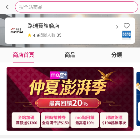
搜全站商品
路瑞寶旗艦店
追蹤人數
35
4.9
商店首頁
商品
分類