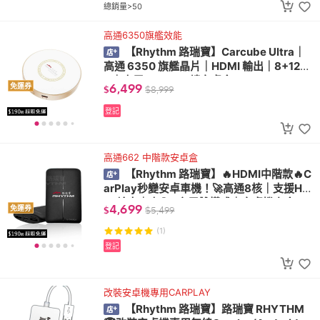
總銷量>50
高通6350旗艦效能
【Rhythm 路瑞寶】Carcube Ultra｜
高通 6350 旗艦晶片｜HDMI 輸出｜8+128
G｜車用 CarPlay 轉安卓盒
6,499
免運券
$
$
8,999
登記
高通662 中階款安卓盒
【Rhythm 路瑞寶】🔥HDMI中階款🔥C
arPlay秒變安卓車機！🚀高通8核｜支援HD
MI輸出｜車內+家用雙模式｜安卓機上盒
4,699
免運券
$
$
5,499
(1)
登記
改裝安卓機專用CARPLAY
【Rhythm 路瑞寶】路瑞寶 RHYTHM