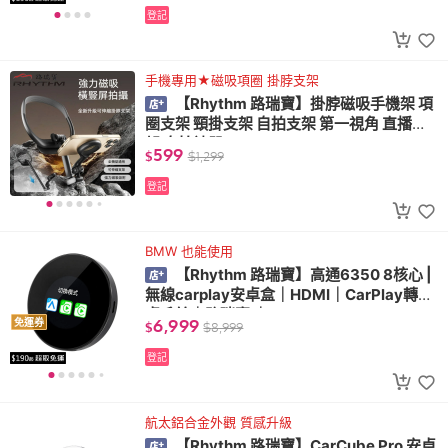
登記
手機專用★磁吸項圈 掛脖支架
【Rhythm 路瑞寶】掛脖磁吸手機架 項
圈支架 頸掛支架 自拍支架 第一視角 直播支
架 自拍神器
599
$
$
1,299
登記
BMW 也能使用
【Rhythm 路瑞寶】高通6350 8核心 |
無線carplay安卓盒｜HDMI｜CarPlay轉安
卓系統｜路瑞寶 ｜BMW
6,999
免運券
$
$
8,999
登記
航太鋁合金外觀 質感升級
【Rhythm 路瑞寶】CarCube Pro 安卓