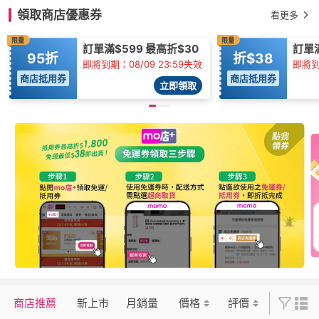
領取商店優惠券
看更多
限量
限量
訂單滿$599 最高折$30
訂單
95折
折$38
即將到期：08/09 23:59失效
即將到
商店抵用券
商店抵用券
立即領取
商店推薦
新上市
月銷量
價格
評價