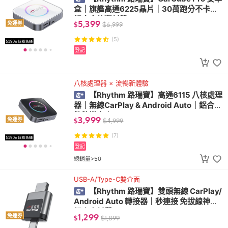
盒｜旗艦高通6225晶片｜30萬跑分不卡｜
鋁合金外觀材質
5,399
免運券
$
$
6,999
(5)
登記
八核處理器 × 流暢新體驗
【Rhythm 路瑞寶】高通6115 八核處理
器｜無線CarPlay & Android Auto｜鋁合金
散熱機身｜
3,999
免運券
$
$
4,999
(7)
登記
總銷量>50
USB-A/Type-C雙介面
【Rhythm 路瑞寶】雙頭無線 CarPlay/
Android Auto 轉接器｜秒連接 免拔線神器
鋁合金材質
1,299
免運券
$
$
1,899