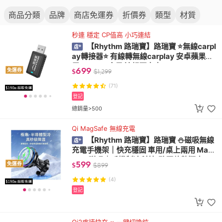
商品分類
品牌
商店免運券
折價券
類型
材質
秒連 穩定 CP值高 小巧連結
【Rhythm 路瑞寶】路瑞寶 ⭐️無線carpl
ay轉接器⭐️ 有線轉無線carplay 安卓蘋果通
用 carplay盒子 流暢不卡卡
699
免運券
$
$
1,299
(71)
登記
總銷量>500
Qi MagSafe 無線充電
【Rhythm 路瑞寶】路瑞寶 ⛄磁吸無線
充電手機架｜快充穩固 車用/桌上兩用 Mag
Safe磁吸｜手機制冷科技(矽膠軟墊版本)
599
免運券
$
$
899
(4)
登記