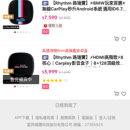
【Rhythm 路瑞寶】⭐️BMW玩家首選⭐️
無線CarPlay秒升Android系統 適用ID6.7.8
系統
7,590
免運券
$
$
9,900
僅剩
3
組
登記
高通頂規6nm真旗艦安卓盒
【Rhythm 路瑞寶】⚡️HDMI高階款⚡️8
核心｜Carplay影音盒子｜8+128頂級效能
｜ HDMI輸出車內+家用雙模式
5,999
免運券
$
$
7,690
售完補貨中
(1)
登記
已經到底了
APP下載
隱私權政策
服務條款
電腦版
登入/註冊
富邦媒體科技股份有限公司 統編：27365925