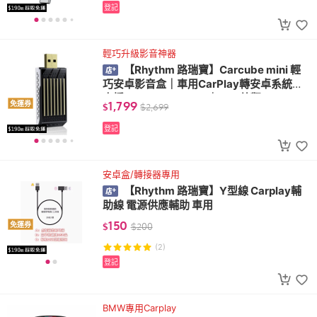
登記
輕巧升級影音神器
【Rhythm 路瑞寶】Carcube mini 輕
巧安卓影音盒｜車用CarPlay轉安卓系統｜
支援YouTube/Netflix｜USB外觀
1,799
免運券
$
$
2,699
登記
安卓盒/轉接器專用
【Rhythm 路瑞寶】Y型線 Carplay輔
助線 電源供應輔助 車用
150
免運券
$
$
200
(2)
登記
BMW專用Carplay