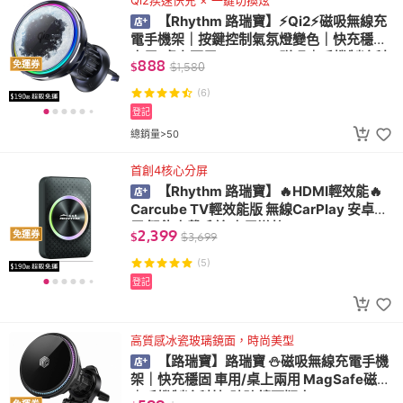
Qi2疾速快充 × 一鍵切換炫
【Rhythm 路瑞寶】⚡Qi2⚡磁吸無線充
電手機架｜按鍵控制氣氛燈變色｜快充穩固
車用/桌上兩用 MagSafe磁吸｜手機制冷科
888
免運券
$
$
1,580
技
(6)
登記
總銷量>50
首創4核心分屏
【Rhythm 路瑞寶】🔥HDMI輕效能🔥
Carcube TV輕效能版 無線CarPlay 安卓分
屏 智能車載系統 車用導航
2,399
免運券
$
$
3,699
(5)
登記
高質感冰瓷玻璃鏡面，時尚美型
【路瑞寶】路瑞寶 ⛄磁吸無線充電手機
架｜快充穩固 車用/桌上兩用 MagSafe磁吸
｜手機制冷科技(玻璃鏡面版本)