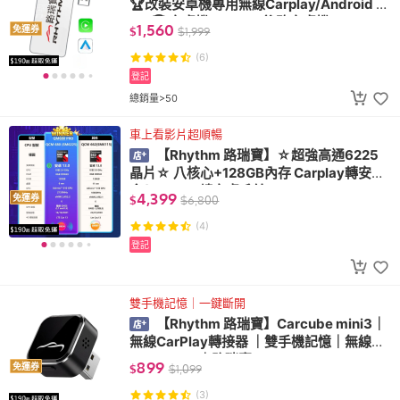
🏆改裝安卓機專用無線Carplay/Android a
uto🏆 安卓機Carplay 後改安卓機
1,560
免運券
$
$
1,999
(6)
登記
總銷量>50
車上看影片超順暢
【Rhythm 路瑞寶】☆超強高通6225
晶片☆ 八核心+128GB內存 Carplay轉安卓
盒(Carplay轉安卓系統)
4,399
免運券
$
$
6,800
(4)
登記
雙手機記憶｜一鍵斷開
【Rhythm 路瑞寶】Carcube mini3｜
無線CarPlay轉接器 ｜雙手機記憶｜無線An
droid Auto｜路瑞寶
899
免運券
$
$
1,099
(3)