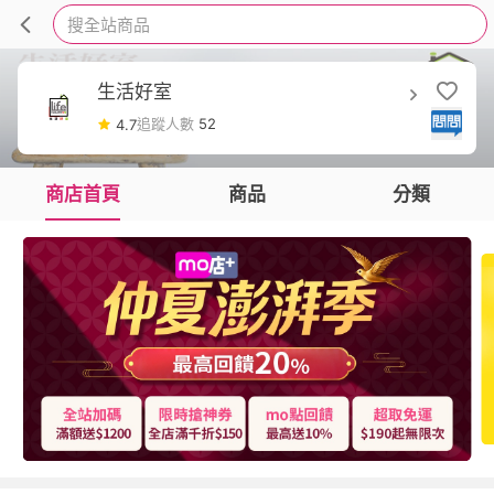
搜全站商品
生活好室
追蹤人數
52
4.7
商店首頁
商品
分類