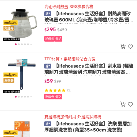
高硼矽耐熱壼 SGS檢驗合格
【lifehousecs 生活好室】耐熱高硼矽
玻璃壺 600ML (泡茶壺/咖啡壼/冷水壺/壺/
mo點3%
玻璃茶壺/玻璃壺/冷水壺玻璃/玻璃泡茶/玻
295
免運券
$
$
450
璃冷水壺) 荼壼
折價券
登記
TPR材質，柔韌細滑貼合力強
【lifehousecs 生活好室】刮水器 (輕玻
璃刮刀 玻璃清潔刮 汽車刮刀 玻璃清潔器 刮
mo點3%
板 玻璃擦 玻璃清潔 快速出貨 TPR刮刀)
59
免運券
$
$
99
(2)
折價券
登記
雙層結構加倍耐用 外層網狀結構
【lifehousecs 生活好室】洗樂 雙層加
厚細網洗衣袋 (角型35x50cm 洗衣袋)
mo點3%