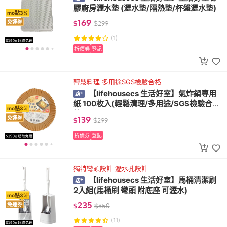
膠廚房瀝水墊 (瀝水墊/隔熱墊/杯盤瀝水墊)
mo點3%
169
免運券
$
$
299
(1)
折價券
登記
輕鬆料理 多用途SGS檢驗合格
【lifehousecs 生活好室】氣炸鍋專用
紙 100枚入(輕鬆清理/多用途/SGS檢驗合
mo點3%
格)
139
免運券
$
$
299
折價券
登記
獨特彎頭設計 瀝水孔設計
【lifehousecs 生活好室】馬桶清潔刷
2入組(馬桶刷 彎頭 附底座 可瀝水)
mo點3%
235
免運券
$
$
350
(11)