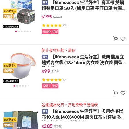
【lifehousecs 生活好室】寬耳帶 雙鋼
印醫用口罩 50入 (醫用口罩 平面口罩 台灣
mo點3%
製)
195
免運券
$
$
200
(2)
折價券
登記
防止衣物糾結、變形
【lifehousecs 生活好室】洗樂 雙層立
體式內衣袋 (18x14cm 內衣袋 洗衣袋 圓型
mo點3%
洗衣袋)
99
免運券
$
$
139
(2)
折價券
登記
超細纖維材質，質地柔軟不易傷表
【lifehousecs 生活好室】多用途擦拭
布10入組 (40X40CM 廚房抹布 好速吸 多用
mo點3%
途擦拭布 顏色隨機出貨)
285
免運券
$
$
390