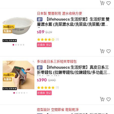
日本製 雙層耐用 瀝水收納方便
【lifehousecs 生活好室】生活好室 雙
層瀝水籃 (洗菜瀝水盆/洗菜盆/洗菜籃/瀝水
mo點3%
盆)
89
免運券
$
$
129
(1)
折價券
登記
多功能日系三折短夾零錢包
【lifehousecs 生活好室】真皮日系三
折零錢包 (拉鍊零錢包/拉鍊錢包/多功能三折
mo點3%
短夾/真皮錢包)
390
免運券
$
$
990
(1)
折價券
登記
造型設計 空間節省 輕鬆乾淨