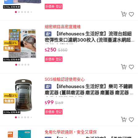
折價券
登記
細密網目高密度纖維
【lifehousecs 生活好室】流理台超細
密彈性束口濾網300枚入 (流理臺濾水網超
mo點3%
值組 水槽濾網)
250
免運券
$
$
350
折價券
登記
SGS檢驗認證使用安心
【lifehousecs 生活好室】樂司 不鏽鋼
磨泥器 (薑蒜磨泥器 磨泥器 磨薑器 磨泥器 副
mo點3%
食品磨泥器 研磨器)
99
免運券
$
$
169
折價券
登記
免用化學疏通劑，安全又環保