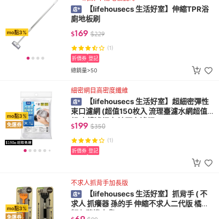
【lifehousecs 生活好室】伸縮TPR浴
廁地板刷
169
mo點3%
$
$
229
(1)
折價券
登記
總銷量>50
細密網目高密度纖維
【lifehousecs 生活好室】超細密彈性
束口濾網 (超值150枚入 流理臺濾水網超值
mo點3%
組 水槽濾網大 流理台濾網)
199
免運券
$
$
350
(1)
折價券
登記
不求人抓背手加長版
【lifehousecs 生活好室】抓背手 ( 不
求人 抓癢器 孫的手 伸縮不求人二代版 橘黑
mo點3%
顏色隨機出貨)
69
免運券