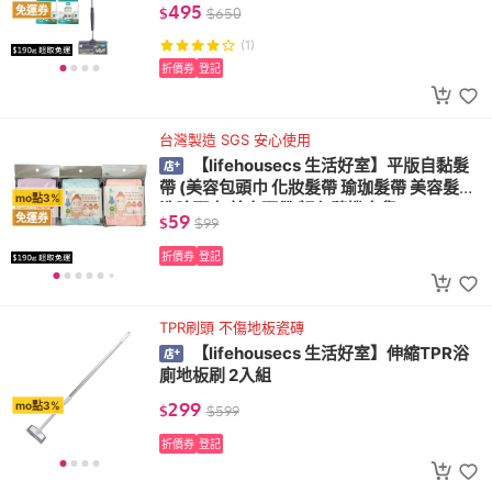
撕好用/毛髮易黏/站立好收納)
495
免運券
$
$
650
(1)
折價券
登記
台灣製造 SGS 安心使用
【lifehousecs 生活好室】平版自黏髮
帶 (美容包頭巾 化妝髮帶 瑜珈髮帶 美容髮帶
mo點3%
洗臉頭巾 美容頭帶 顏色隨機出貨)
59
免運券
$
$
99
折價券
登記
TPR刷頭 不傷地板瓷磚
【lifehousecs 生活好室】伸縮TPR浴
廁地板刷 2入組
299
mo點3%
$
$
599
折價券
登記