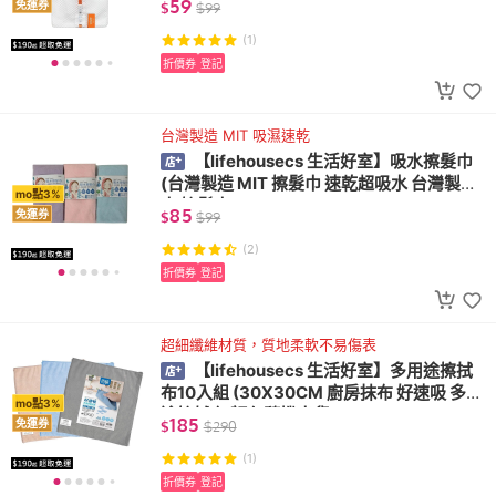
59
免運券
$
$
99
(1)
折價券
登記
台灣製造 MIT 吸濕速乾
【lifehousecs 生活好室】吸水擦髮巾
(台灣製造 MIT 擦髮巾 速乾超吸水 台灣製毛
mo點3%
巾 擦髮巾)
85
免運券
$
$
99
(2)
折價券
登記
超細纖維材質，質地柔軟不易傷表
【lifehousecs 生活好室】多用途擦拭
布10入組 (30X30CM 廚房抹布 好速吸 多用
mo點3%
途擦拭布 顏色隨機出貨)
185
免運券
$
$
290
(1)
折價券
登記