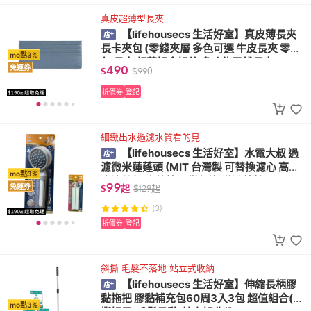
真皮超薄型長夾
【lifehousecs 生活好室】真皮薄長夾
長卡夾包 (零錢夾層 多色可選 牛皮長夾 零錢
mo點3%
包 長夾 超薄好拿好放 多功能零錢長夾)
490
免運券
$
$
990
折價券
登記
細緻出水過濾水質看的見
【lifehousecs 生活好室】水電大叔 過
濾微米蓮蓬頭 (MIT 台灣製 可替換濾心 高密
mo點3%
度濾芯 過濾蓮蓬頭 微氣泡 淋浴蓮蓬頭)
99
免運券
$
起
$
129
起
(3)
折價券
登記
斜撕 毛髮不落地 站立式收納
【lifehousecs 生活好室】伸縮長柄膠
黏拖把 膠黏補充包60周3入3包 超值組合(斜
mo點3%