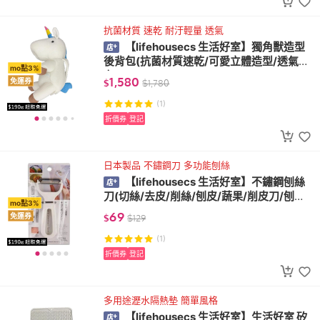
抗菌材質 速乾 耐汙輕量 透氣
【lifehousecs 生活好室】獨角獸造型
後背包(抗菌材質速乾/可愛立體造型/透氣網
mo點3%
布)
1,580
免運券
$
$
1,780
(1)
折價券
登記
日本製品 不鏽鋼刀 多功能刨絲
【lifehousecs 生活好室】不鏽鋼刨絲
刀(切絲/去皮/削絲/刨皮/蔬果/削皮刀/刨絲
mo點3%
刀)
69
免運券
$
$
129
(1)
折價券
登記
多用途瀝水隔熱墊 簡單風格
【lifehousecs 生活好室】生活好室 矽