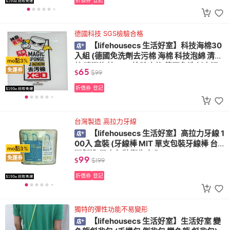
折價券
登記
德國科技 SGS檢驗合格
【lifehousecs 生活好室】科技海棉30
入組 (德國免洗劑去污棉 海棉 科技泡綿 清潔
mo點3%
棉 清潔海棉 SGS檢驗合格 德國免洗劑去污
65
免運券
$
$
99
棉)
折價券
登記
台灣製造 高拉力牙線
【lifehousecs 生活好室】高拉力牙線 1
00入 盒裝 (牙線棒 MIT 單支包裝牙線棒 台
mo點3%
灣製造 單支包裝衛生安全 )
99
免運券
$
$
199
折價券
登記
獨特的彈性功能不易變形
【lifehousecs 生活好室】生活好室 變