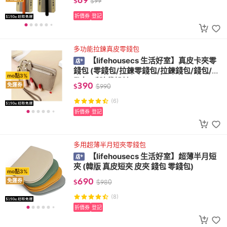
$
$
99
折價券
登記
多功能拉鍊真皮零錢包
【lifehousecs 生活好室】真皮卡夾零
錢包 (零錢包/拉鍊零錢包/拉鍊錢包/錢包/鑰
mo點3%
匙包/手腕袋設計)
390
免運券
$
$
990
(6)
折價券
登記
多用超薄半月短夾零錢包
【lifehousecs 生活好室】超薄半月短
夾 (韓版 真皮短夾 皮夾 錢包 零錢包)
mo點3%
690
免運券
$
$
980
(8)
折價券
登記