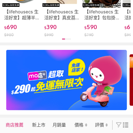
【lifehousecs 生
【lifehousecs 生
【lifehousecs 生
【li
活好室】超薄半
活好室】真皮荔
活好室】包包掛
活
月短夾 韓版 真皮
枝紋卡夾零錢包
飾 變色龍吊飾 變
錢包
690
390
590
6
$
$
$
$
短夾 皮夾 錢包 零
零錢包 拉鍊零錢
色龍零錢包 零錢
斜背
$
980
$
990
$
790
$
99
錢包
包 拉鍊錢包 錢包
包(超可愛造型零
飾(
鑰匙包(好觸感耐
錢包掛飾)
錢包
用的零錢包 手腕
袋設計好拿輕鬆)
商店推薦
新上市
月銷量
價格
評價