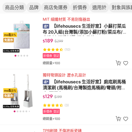
商品分類
品牌
商店免運券
折價券
適用於
對象與族
MIT 細纖材質 不易刮傷器皿
【lifehousecs 生活好室】小蘇打菜瓜
布 20入組(台灣製/添加小蘇打粉/菜瓜布/節
mo點3%
省洗劑/細纖材質/溫和柔軟)
189
免運券
$
$
299
(10)
折價券
登記
總銷量>100
獨特彎頭設計 瀝水孔設計
【lifehousecs 生活好室】廁底刷馬桶
清潔刷 (馬桶刷/台灣製造馬桶刷/彎頭/附底
mo點3%
座/可瀝水)
129
免運券
$
$
199
(3)
折價券
登記
總銷量>100
TPR刷頭 不傷地板瓷磚