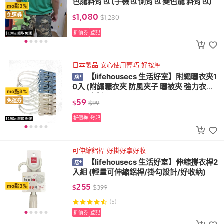
色龍斜背包 (手機包 側背包 變色龍 斜背包)
mo點3%
1,080
免運券
$
$
1,280
折價券
登記
日本製品 安心使用輕巧 好按壓
【lifehousecs 生活好室】附繩曬衣夾1
0入 (附繩曬衣夾 防風夾子 曬被夾 強力衣夾
mo點3%
子 日本製)
59
免運券
$
$
99
折價券
登記
可伸縮鋁桿 好掛好拿好收
【lifehousecs 生活好室】伸縮撐衣桿2
入組 (輕量可伸縮鋁桿/掛勾設計/好收納)
255
mo點3%
$
$
399
(5)
折價券
登記