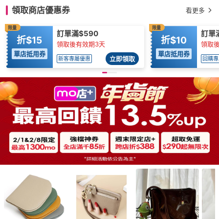
領取商店優惠券
看更多
限量
限量
訂單滿$590
訂單滿
折$15
折$10
領取後有效期3天
領取後
單店抵用券
單店抵用券
立即領取
新客專屬優惠
回購專