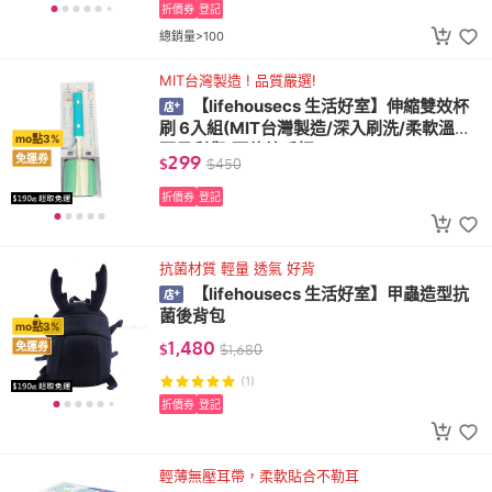
折價券
登記
總銷量>100
MIT台灣製造 ! 品質嚴選!
【lifehousecs 生活好室】伸縮雙效杯
刷 6入組(MIT台灣製造/深入刷洗/柔軟溫和/
mo點3%
不易刮傷/可伸縮手把)
299
免運券
$
$
450
折價券
登記
抗菌材質 輕量 透氣 好背
【lifehousecs 生活好室】甲蟲造型抗
菌後背包
mo點3%
1,480
免運券
$
$
1,680
(1)
折價券
登記
輕薄無壓耳帶，柔軟貼合不勒耳