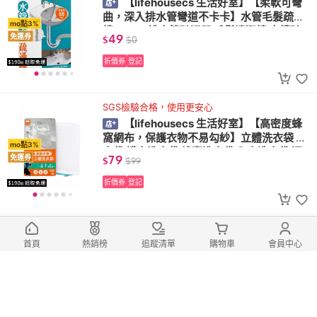
【lifehousecs 生活好室】【柔軟可彎
曲，深入排水管彎道不卡卡】水管毛髮疏通
mo點3%
棒 55cm 排水管疏通器 毛髮清潔棒 水槽疏
49
免運券
$
$
0
通棒 浴室排水管清潔
折價券
登記
SGS檢驗合格，使用更安心
【lifehousecs 生活好室】【高密度蜂
窩網布，保護衣物不易勾紗】立體洗衣袋 洗
mo點3%
衣袋 護衣洗衣袋 蜂窩洗衣袋 內衣洗衣袋 運
79
免運券
$
$
99
動衣洗衣袋
折價券
登記
斜角刷頭設計，深入各種狹窄縫隙
【lifehousecs 生活好室】【斜角刷頭
首頁
熱銷榜
追蹤清單
購物車
會員中心
設計，深入各種狹窄縫隙】迷你斜角刷 2入
mo點3%
組 細縫清潔刷 水龍頭清潔刷 窗溝刷 瓶刷 小
35
免運券
$
$
59
刷 刷子 細縫刷
折價券
登記