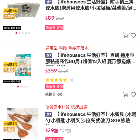
【lifehousecs 生活好室】附手柄三角
瀝水籃(廚房用瀝水籃/小垃圾桶/菜渣籃/過
mo點3%
濾籃)
89
免運券
$
$
129
折價券
登記
通用型 斜撕 毛髮不落地
【lifehousecs 生活好室】百研 通用型
膠黏補充包60周 (超值12入組 菱形膠捲紙 通
mo點3%
用型 斜撕)
359
免運券
$
$
550
(3)
折價券
登記
總銷量>50
優質原木材質 快速出貨
【lifehousecs 生活好室】木餐具 (木湯
勺 小餐匙 小餐叉 沙拉夾 奶油刀 SGS檢驗合
mo點3%
格)
29
免運券
$
起
$
49
起