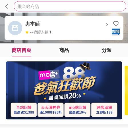
搜全站商品
奧本舖
追蹤人數
1
--
商店首頁
商品
分類