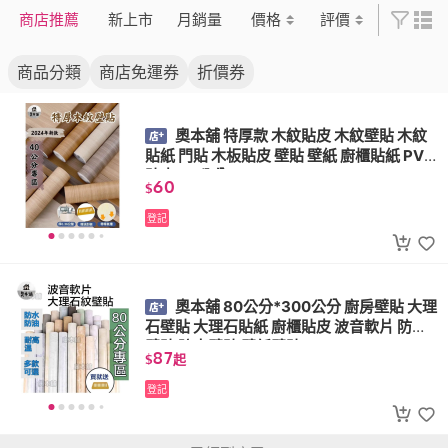
商店推薦
新上市
月銷量
價格
評價
商品分類
商店免運券
折價券
奧本舖 特厚款 木紋貼皮 木紋壁貼 木紋
貼紙 門貼 木板貼皮 壁貼 壁紙 廚櫃貼紙 PVC
貼皮 40公分
60
$
登記
奧本舖 80公分*300公分 廚房壁貼 大理
石壁貼 大理石貼紙 廚櫃貼皮 波音軟片 防油
壁貼 防水壁貼 壁紙壁貼
87
$
起
登記