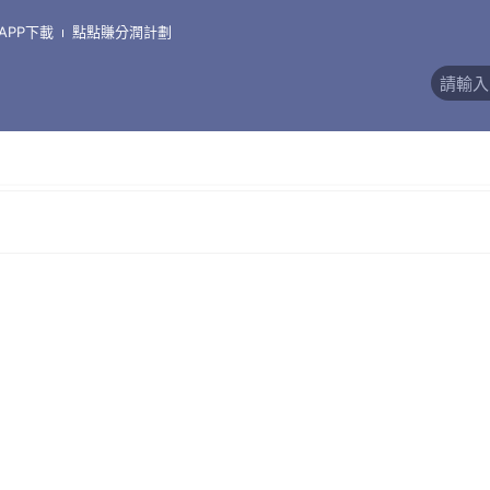
養生茶
APP下載
點點賺分潤計劃
評價)