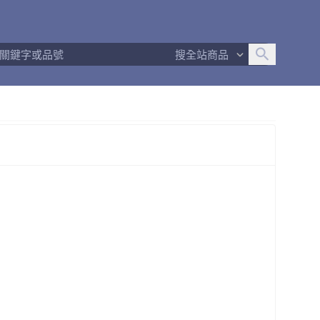
追蹤人數
1,535
問問回應率
100%
商品數量
243
搜全站商品
商店簡介
退換貨須知