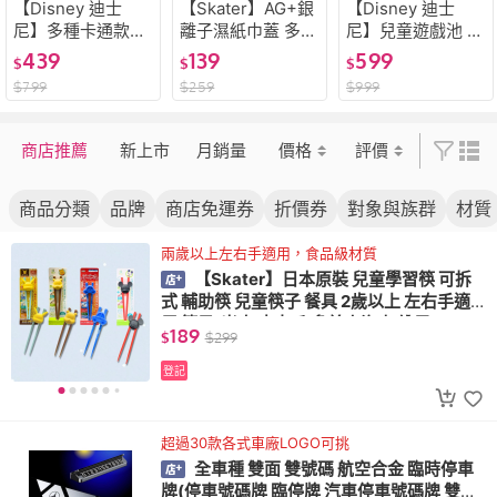
【Disney 迪士
【Skater】AG+銀
【Disney 迪士
尼】多種卡通款式
離子濕紙巾蓋 多種
尼】兒童遊戲池 免
棉麻萬用收納桶 收
款式 日本原裝(迪
充氣 直徑120公分
439
139
599
$
$
$
納籃 洗衣籃 髒衣
士尼 汪汪隊 紙巾
1分鐘展開 附收納
$
799
$
259
$
999
籃(維尼熊 黛西 唐
專用盒蓋 環保濕巾
袋(球池 沙池 遊戲
老鴨 草莓熊)
蓋)
池 摺疊 帳篷)
商店推薦
新上市
月銷量
價格
評價
商品分類
品牌
商店免運券
折價券
對象與族群
材質
兩歲以上左右手適用，食品級材質
【Skater】日本原裝 兒童學習筷 可拆
式 輔助筷 兒童筷子 餐具 2歲以上 左右手適
用 筷子(米奇 皮卡丘 多美小汽車 維尼)
189
$
$
299
登記
超過30款各式車廠LOGO可挑
全車種 雙面 雙號碼 航空合金 臨時停車
牌(停車號碼牌 臨停牌 汽車停車號碼牌 雙號