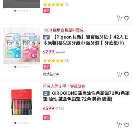
(2)
登記
100%採用食品原料製成
【Pigeon 貝親】寶寶潔牙紙巾 42入 日
本原裝(嬰兒潔牙紙巾 潔牙濕巾 牙齒紙巾)
299
$
$
499
(5)
登記
總銷量>50
符合人體工學，握感舒適
GIROGIONE 鐵盒油性色鉛筆72色(色鉛
筆 油性 鐵盒色鉛筆 72色 美術 繪圖)
599
$
$
799
登記