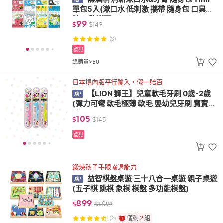
單包5入(漱口水 低刺激 攜帶 隨身包 口臭預
防 口腔護理)
99
$
$
149
(3)
登記
總銷量>50
日本境內版平行輸入，假一賠百
【LION 獅王】兒童軟毛牙刷 0歲-2歲
(彈力可彎 軟毛極薄 軟毛 嬰幼兒牙刷 寶寶牙
刷)
105
$
$
145
登記
鍛煉孩子手眼協調能力
益智棋盤桌遊 三十八合一桌遊 親子桌遊
(五子棋 跳棋 象棋 棋盤 多功能棋盤)
899
$
$
1,099
僅剩
2
組
(2)