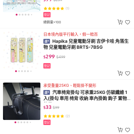
(1)
登記
總銷量>100
日本境內版平行輸入，假一賠百
Hapika 兒童電動牙刷 吉伊卡哇 角落生
物 兒童電動牙刷 BRTS-7BSG
299
$
$
499
登記
承受重量25KG、輕鬆掛不變形
汽車椅背掛勾 可承重25KG 仿碳纖維 1
入(掛勾 車用 椅背 收納 車內掛鉤 鉤子 置物
鉤子)
33
$
$
99
(2)
登記