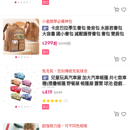
登記
小童開學必備神包
卡皮巴拉學生書包 後背包 水豚君書包
大容量 國小書包 減壓護脊書包 書包 雙肩包
399
$
起
$
599
起
登記
免充氣，告別傳統充氣球池
兒童玩具汽車屋 加大汽車帳篷 共七款車
種(摺疊帳篷 野餐屋 帳篷屋 露營 球池 遊戲帳
遊戲屋)
419
$
$
599
(2)
登記
超強吸力版，可不同色相吸