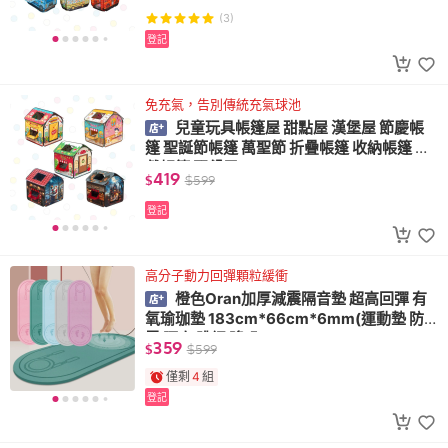
(3)
登記
免充氣，告別傳統充氣球池
兒童玩具帳篷屋 甜點屋 漢堡屋 節慶帳
篷 聖誕節帳篷 萬聖節 折疊帳篷 收納帳篷 遊
戲帳篷 野餐屋
419
$
$
599
登記
高分子動力回彈顆粒緩衝
橙色Oran加厚減震隔音墊 超高回彈 有
氧瑜珈墊 183cm*66cm*6mm(運動墊 防
震 隔音 跳繩 降噪)
359
$
$
599
僅剩
4
組
登記