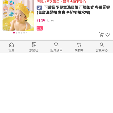
洗頭水不入眼口，寶貝洗頭不害怕
可愛造型兒童洗頭帽 可調整式 多種圖案
(兒童洗髮帽 寶寶洗髮帽 擋水帽)
149
$
$
239
登記
含天然蘆薈萃取、蜂蠟等保濕成分
【小林製藥】足跟保濕護理霜 30g 護足
首頁
熱銷榜
追蹤清單
購物車
會員中心
霜(腳跟保濕 後腳跟修護霜 保濕修護霜)
269
$
$
399
(2)
登記
天然除臭成分明礬石
亮白薄荷-Deonatulle 止汗石殿堂級止
汗膏 消臭止汗劑 腋下乾爽消臭石 消臭 止汗
589
$
$
1,250