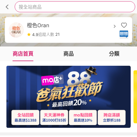
搜全站商品
橙色Oran
追蹤人數
21
4.9
商店首頁
商品
分類