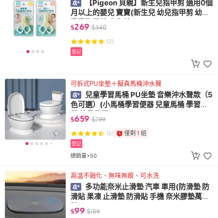
【Pigeon 貝親】新生兒指甲剪 適用0個
月以上的嬰兒 寶寶(新生兒 幼兒指甲剪 幼兒
寶寶指甲剪 安全剪刀)
269
$
$
340
(2)
登記
可拆式PU坐墊＋擬真馬桶沖水聲
兒童學習馬桶 PU坐墊 音樂沖水聲款（5
色可選）(小馬桶學習便器 兒童馬桶 學習馬
桶 幼兒馬桶)
659
$
$
799
僅剩
1
組
(5)
登記
總銷量>50
高溫不融化、無味無痕、可水洗
多功能奈米止滑墊 汽車 車用(防滑墊 防
滑貼 果凍 止滑墊 防滑貼 手機 奈米膠墊萬能
貼)
99
$
$
189