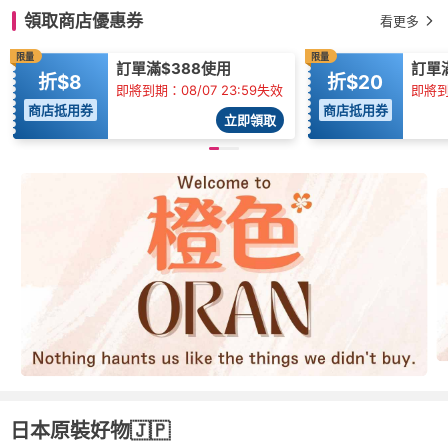
領取商店優惠券
看更多
限量
限量
訂單滿$388使用
訂單
折$8
折$20
即將到期：08/07 23:59失效
即將到期
商店抵用券
商店抵用券
立即領取
日本原裝好物🇯🇵