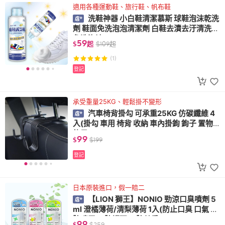
適用各種運動鞋、旅行鞋、帆布鞋
洗鞋神器 小白鞋清潔慕斯 球鞋泡沫乾洗
劑 鞋面免洗泡泡清潔劑 白鞋去漬去汙清洗
免洗泡沫
59
$
起
$
109
起
(1)
登記
承受重量25KG、輕鬆掛不變形
汽車椅背掛勾 可承重25KG 仿碳纖維 4
入(掛勾 車用 椅背 收納 車內掛鉤 鉤子 置物
鉤子)
99
$
$
199
登記
日本原裝進口，假一賠二
【LION 獅王】NONIO 勁涼口臭噴劑 5
ml 澄橘薄荷/清梨薄荷 1入(防止口臭 口氣 口
腔噴霧 口腔護理 口腔芳香)
99
$
$
259