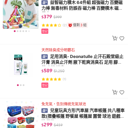
益智磁力積木 64件組 超強磁力 百變磁
力棒 無毒材料 防誤吞 磁力棒 百變積木 磁鐵
積木
379
$
$
999
僅剩
3
組
(2)
登記
天然除臭成分明礬石
足用消臭- Deonatulle 止汗石殿堂級止
汗膏 消臭止汗劑 腋下乾爽消臭石 足用 腳指
縫 止汗 消臭
589
$
$
1,250
(1)
登記
免充氣，告別傳統充氣球池
兒童玩具方形汽車屋 汽車帳篷 共八種車
款(摺疊帳篷 野餐屋 帳篷屋 露營 球池 遊戲帳
遊戲屋)
299
$
$
459