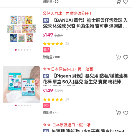
總銷量>50
公仔入浴球，內附迷你公仔！
【BANDAI 萬代】迪士尼公仔泡澡球 入
浴球 沐浴球 米奇 角落生物 寶可夢 湯姆貓 玩
具總動員 怪獸電力
149
$
$
259
(3)
登記
總銷量>100
☆☆日本原裝進口，假一賠百
【Pigeon 貝親】嬰兒用 黏著/橄欖油棉
花棒 單盒 50入(嬰兒 新生兒 寶寶 棉花棒 棉
棒 掏耳棒 挖耳棒)
149
$
$
399
(3)
登記
總銷量>50
☆☆ 日本原裝進口，假一賠
無酒精 清新漱口水&牙膏 隨身包 11ml