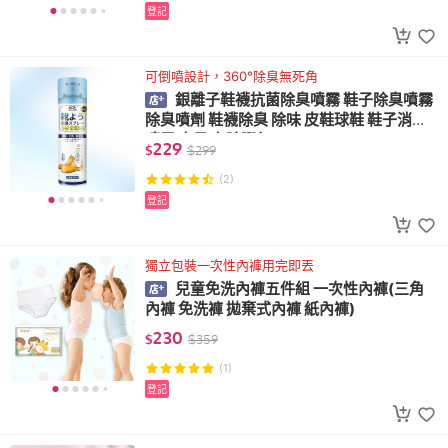
登記
可倒噴設計，360°除臭無死角
銀離子鞋襪抗菌除臭噴霧 鞋子除臭噴霧
除臭噴劑 鞋襪除臭 除味 皮鞋球鞋 鞋子消毒
噴霧 去異味 除腳氣
229
$
$
299
(2)
登記
獨立包裝一次性內褲用完即丟
兒童免洗內褲五件組 一次性內褲(三角
內褲 免洗褲 拋棄式內褲 紙內褲)
230
$
$
359
(1)
登記