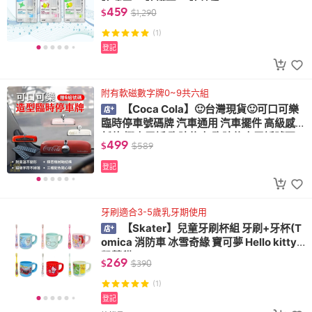
腔噴霧 口腔護理 口腔芳香)
459
$
$
1,290
(1)
登記
附有軟磁數字牌0~9共六組
【Coca Cola】🙂台灣現貨🙂可口可樂
臨時停車號碼牌 汽車通用 汽車擺件 高級感
新款 挪車電話 臨時停車 臨時停車電話號碼
499
$
$
589
牌
登記
牙刷適合3-5歲乳牙期使用
【Skater】兒童牙刷杯組 牙刷+牙杯(T
omica 消防車 冰雪奇緣 寶可夢 Hello kitty
凱蒂貓)
269
$
$
390
(1)
登記