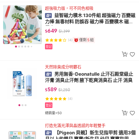
超強吸力版，可不同色相吸
益智磁力積木 130件組 超強磁力 百變磁
力棒 無毒材料 防誤吞 磁力棒 百變積木 磁鐵
積木
649
$
$
1,399
僅剩
5
組
(4)
登記
天然除臭成分明礬石
男用無香-Deonatulle 止汗石殿堂級止
汗膏 消臭止汗劑 腋下乾爽消臭石 止汗 消臭
589
$
$
1,250
(4)
登記
總銷量>50
打造充滿光澤與晶透感的年輕雙手
【Pigeon 貝親】新生兒指甲剪 適用3個
月以上的嬰兒 寶寶(新生兒 幼兒 寶寶指甲剪