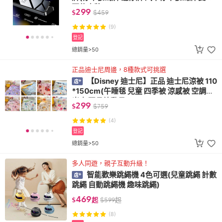
碼停車牌)
299
$
$
459
(9)
登記
總銷量>50
正品迪士尼周邊，8種款式可挑選
【Disney 迪士尼】正品 迪士尼涼被 110
*150cm(午睡毯 兒童 四季被 涼感被 空調被
米奇 玩具總動員)
299
$
$
759
(4)
登記
總銷量>50
多人同遊，親子互動升級！
智能歡樂跳繩機 4色可選(兒童跳繩 計數
跳繩 自動跳繩機 趣味跳繩)
469
$
起
$
599
起
(8)