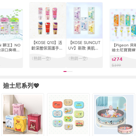
【KOSE Q10】活
【KOSE SUNCUT
ON 獅王】NO
【Pigeon 
齡深層保濕護手霜
UV】新款 美肌調
 勁涼口臭噴劑
迪士尼寶寶練
5款可選 80g(高絲
色防曬隔離精華 S
 澄橘薄荷/清
日本原裝(左手
(熱銷一空)
(熱銷一空)
274
潤澤 保濕 美容 美
PF50+(日本境內
 5入(防止
手 米奇 米妮
$
白/夜用/超潤/賦
最新！潤色 防曬
口氣 口腔噴
比 筷子 兒童
0
$
399
活/滋潤/富貴手)
乳 臉部防曬)
腔護理 口腔
筷)
迪士尼系列💖