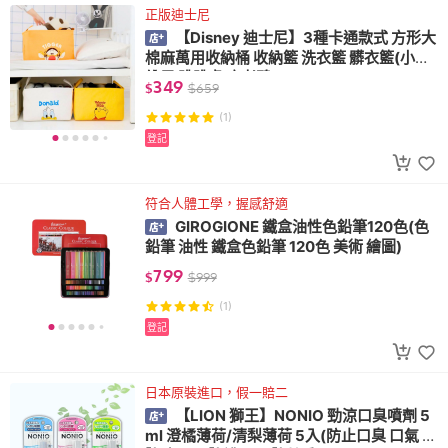
正版迪士尼
【Disney 迪士尼】3種卡通款式 方形大
棉麻萬用收納桶 收納籃 洗衣籃 髒衣籃(小熊
維尼 跳跳虎 唐老鴨)
349
$
$
659
(1)
登記
符合人體工學，握感舒適
GIROGIONE 鐵盒油性色鉛筆120色(色
鉛筆 油性 鐵盒色鉛筆 120色 美術 繪圖)
799
$
$
999
(1)
登記
日本原裝進口，假一賠二
【LION 獅王】NONIO 勁涼口臭噴劑 5
ml 澄橘薄荷/清梨薄荷 5入(防止口臭 口氣 口