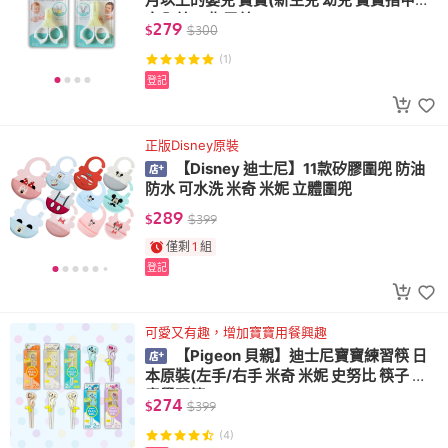
安全剪刀 指甲剪)
279
$
$
300
(1)
登記
正版Disney原裝
【Disney 迪士尼】11款矽膠圍兜 防油
防水 可水洗 米奇 米妮 立體圍兜
289
$
$
399
僅剩
1
組
登記
可愛又有趣，增加寶寶用餐興趣
【Pigeon 貝親】迪士尼寶寶練習筷 日
本原裝(左手/右手 米奇 米妮 史努比 筷子 兒
童學習筷)
274
$
$
399
(4)