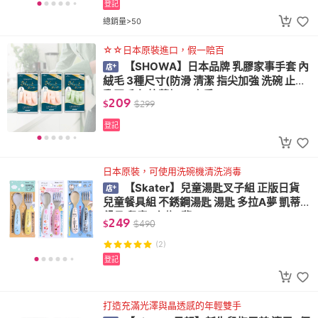
登記
總銷量>50
☆☆日本原裝進口，假一賠百
【SHOWA】日本品牌 乳膠家事手套 內
絨毛 3種尺寸(防滑 清潔 指尖加強 洗碗 止滑
乳膠手套 抗菌加工 廚房)
209
$
$
299
登記
日本原裝，可使用洗碗機清洗消毒
【Skater】兒童湯匙叉子組 正版日貨
兒童餐具組 不銹鋼湯匙 湯匙 多拉A夢 凱蒂貓
餐具 兒童(哆啦A夢)
249
$
$
490
(2)
登記
打造充滿光澤與晶透感的年輕雙手