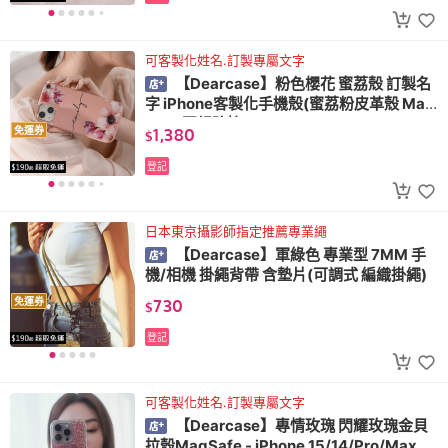
可客製化姓名.訂製專屬文字
【Dearcase】粉色櫻花 蜜荔殼 訂製名
字 iPhone客製化手機殼(蜜荔粉皮革殼 Mag
Safe 軍規防摔)
1,380
免運券
$
登記
日本東京攝影師指定推薦專業繩
【Dearcase】軍綠色 專業型 7MM 手
機/相機 掛繩背帶 含墊片(可調式 編織掛繩)
730
免運券
$
登記
可客製化姓名.訂製專屬文字
【Dearcase】專情玫瑰 閃耀玫瑰金貝
拉殼MagSafe - iPhone 15/14/Pro/Max 防