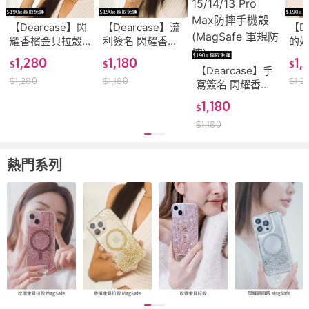
【Dearcase】閃
【Dearcase】流
【D
耀香檳金貝拉殼
利簽名 閃耀香檳
的姓
MagSafe -
金貝拉殼
金
1,280
1,180
1,
$
$
$
iPhone
MagSafe iPhone
Mag
【Dearcase】手
$
1,280
$
1,180
$
1,2
15/14/Pro/Max
15/14/13 Pro
15/
寫簽名 閃耀香檳
防摔手機殼
Max 防摔手機殼
Ma
金貝拉殼
1,180
$
(MagSafe
(MagSafe 軍規防
(Ma
MagSafe iPhone
iPhone 15 軍規
摔)
摔)
$
1,180
15/14/13 Pro
防摔 金箔手機殼)
Max防摔手機殼
(MagSafe 軍規防
熱門系列
摔)