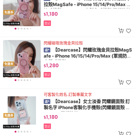
拉殼MagSafe - iPhone 15/14/Pro/Max 防
摔手機殼(MagSafe 客製化手機殼 軍規防摔
1,180
免運券
$
金箔手機殼)
登記
閃耀磁吸玫瑰金貝拉殼
【Dearcase】閃耀玫瑰金貝拉殼MagS
afe - iPhone 16/15/14/Pro/Max (軍規防摔
金箔手機殼)
1,280
免運券
$
登記
可客製化姓名.訂製專屬文字
【Dearcase】女士淡香 閃耀鏡面殼 訂
製名字 iPhone客製化手機殼(閃耀鏡面殼 M
agSafe 軍規防摔)
1,180
免運券
$
登記