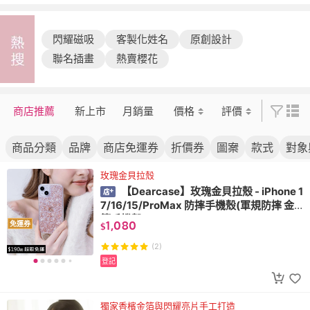
閃耀磁吸
客製化姓名
原創設計
聯名插畫
熱賣櫻花
商店推薦
新上市
月銷量
價格
評價
商品分類
品牌
商店免運券
折價券
圖案
款式
對象
玫瑰金貝拉殼
【Dearcase】玫瑰金貝拉殼 - iPhone 1
7/16/15/ProMax 防摔手機殼(軍規防摔 金
箔手機殼)
1,080
免運券
$
(2)
登記
獨家香檳金箔與閃耀亮片手工打造