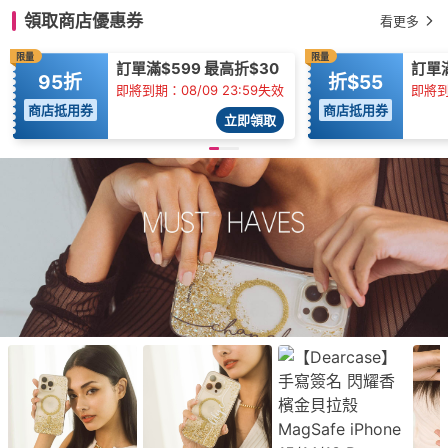
領取商店優惠券
看更多
限量
限量
訂單滿$599 最高折$30
訂單
95折
折$55
即將到期：08/09 23:59失效
即將到
商店抵用券
商店抵用券
立即領取