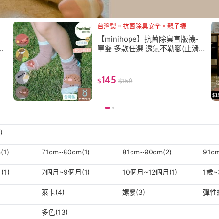
台灣製。抗菌除臭安全。親子襪
【minihope】抗菌除臭直版襪-
止
單雙 多款任選 透氣不勒腳(止滑
童襪 短襪 抗菌襪 除臭襪 親子襪)
145
$
$
150
)
(1)
71cm~80cm(1)
81cm~90cm(2)
91c
1)
7個月~9個月(1)
10個月~12個月(1)
1歲~
萊卡(4)
嫘縈(3)
彈性纖
多色(13)