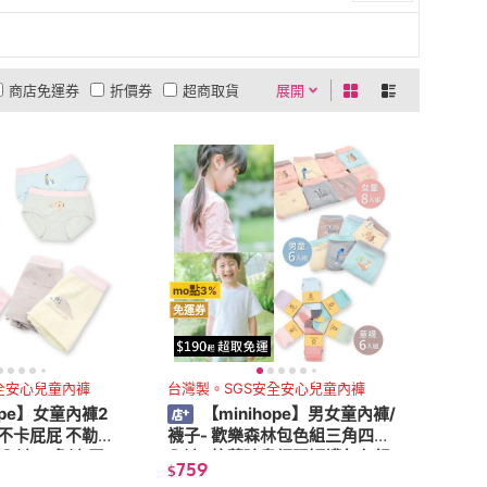
商店免運券
折價券
超商取貨
展開
0利率
商品有量
有影片
貨到付款
低溫宅配
現折活動
5
4
及以上
3
及以上
2
及以上
1
及以上
mo點3%
免運券
全安心兒童內褲
台灣製。SGS安全安心兒童內褲
ope】女童內褲2
【minihope】男女童內褲/
 不卡屁屁 不勒肚
襪子- 歡樂森林包色組三角四角
內褲 三角褲 平口
內褲&抗菌除臭網眼短襪包色組
759
$
襪子 透氣不勒腳 (台灣製 兒童内