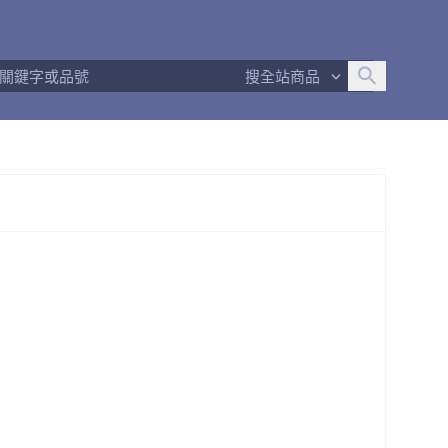
追蹤人數
234
問問回應率
100%
商品數量
20
搜全站商品
商店簡介
商店Q&A
退換貨須知