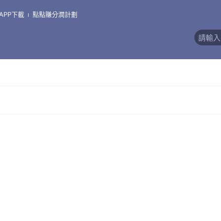
親子內著、生活用品
APP下載
點點賺分潤計劃
價)