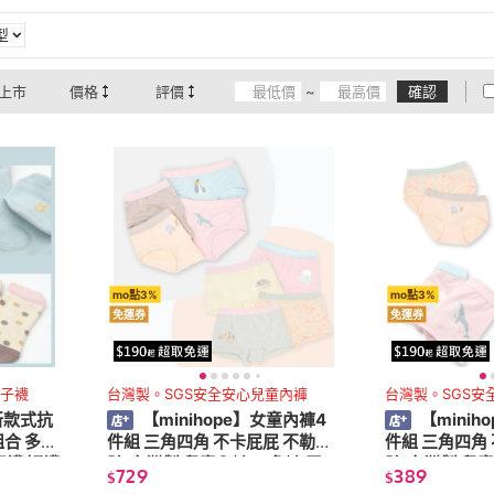
型
上市
價格
評價
~
確認
mo點3%
mo點3%
免運券
免運券
子襪
台灣製。SGS安全安心兒童內褲
台灣製。SGS安
全新款式抗
【minihope】女童內褲4
【minih
合 多款
件組 三角四角 不卡屁屁 不勒肚
件組 三角四角
童襪 短襪
肚(台灣製 兒童內褲 三角褲 平口
肚(台灣製 兒童
729
389
$
$
褲)
褲)