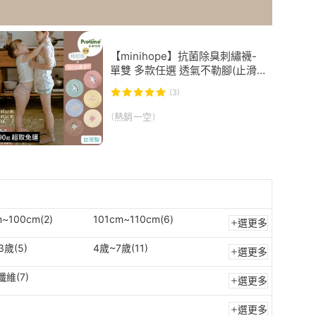
【minihope】抗菌除臭刺繡襪-
單雙 多款任選 透氣不勒腳(止滑
童襪 短襪 抗菌襪 除臭襪 親子襪)
(3)
(熱銷一空)
m~100cm(2)
101cm~110cm(6)
選更多
3歲(5)
4歲~7歲(11)
選更多
維(7)
選更多
選更多