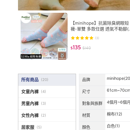
【minihope】抗菌除臭網眼短
襪-單雙 多款任選 透氣不勒腳(
滑 童襪 短襪 抗菌襪 除臭襪)
(3)
135
$
$
140
minihope(20
所有商品
品牌
(
20
)
61cm~70cm
女童內褲
尺寸
(
4
)
4個月~6個月(
男童內褲
對象與族群
(
3
)
棉布(12)
女性內褲
材質
(
2
)
白色(1)
居家服
顏色
(
5
)