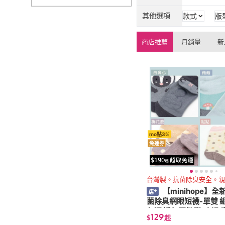
其他選項
款式
版
商店推薦
月銷量
新
mo點3%
免運券
台灣製。抗菌除臭安全。親
【minihope】
菌除臭網眼短襪-單雙 組
任選 透氣不勒腳(止滑 
129
$
起
抗菌襪 除臭襪)