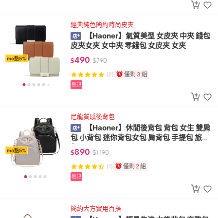
經典純色簡約時尚皮夾
【Haoner】氣質美型 女皮夾 中夾 錢包
皮夾女夾 女中夾 零錢包 女皮夾 女夾
490
mo點5%
$
$
790
僅剩
3
組
(2)
登記
尼龍質感後背包
【Haoner】休閒後背包 背包 女生 雙肩
包 小背包 迷你背包女包 肩背包 手提包 旅行
包
890
mo點5%
$
$
1,190
僅剩
2
組
(1)
登記
簡約大方實用百搭