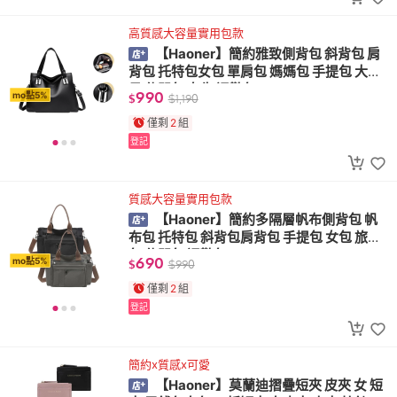
高質感大容量實用包款
【Haoner】簡約雅致側背包 斜背包 肩
背包 托特包女包 單肩包 媽媽包 手提包 大容
量 休閒包 女生 通勤包
990
mo點5%
$
$
1,190
僅剩
2
組
登記
質感大容量實用包款
【Haoner】簡約多隔層帆布側背包 帆
布包 托特包 斜背包肩背包 手提包 女包 旅行
包 休閒包 通勤包
690
mo點5%
$
$
990
僅剩
2
組
登記
簡約x質感x可愛
【Haoner】莫蘭迪摺疊短夾 皮夾 女 短