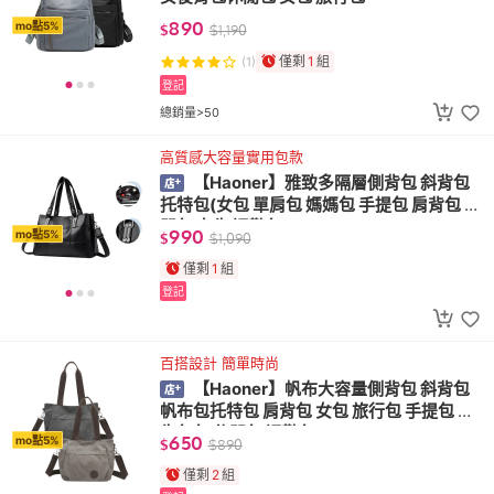
890
mo點5%
$
$
1,190
僅剩
1
組
(1)
登記
總銷量>50
高質感大容量實用包款
【Haoner】雅致多隔層側背包 斜背包
托特包(女包 單肩包 媽媽包 手提包 肩背包 休
閒包 女生 通勤包)
990
mo點5%
$
$
1,090
僅剩
1
組
登記
百搭設計 簡單時尚
【Haoner】帆布大容量側背包 斜背包
帆布包托特包 肩背包 女包 旅行包 手提包 女
生包包 休閒包 通勤包
650
mo點5%
$
$
890
僅剩
2
組