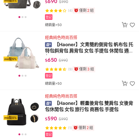
690
mo點5%
$
$
990
僅剩
2
組
(4)
登記
總銷量>50
經典純色時尚百搭
【Haoner】文青簡約側背包 帆布包 托
特包斜背包 肩背包 女包 手提包 休閒包 通勤
包
650
mo點5%
$
$
990
僅剩
3
組
(9)
登記
總銷量>50
經典純色時尚百搭
【Haoner】輕量後背包 雙肩包 女後背
包休閒包 女包 旅行包 商務包 手提包
590
mo點5%
$
$
990
僅剩
2
組
(1)
登記