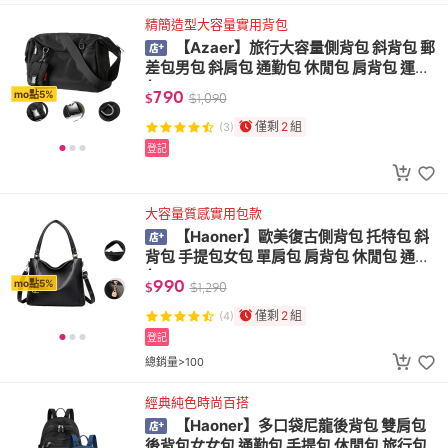
精簡造型大容量實用背包
【Azaer】旅行大容量側背包 斜背包 郵
差包男包 斜肩包 通勤包 休閒包 肩背包 運動
包
790
mo點5%
$
$
1,090
僅剩
2
組
(3)
登記
大容量質感實用包款
【Haoner】歐美復古側背包 托特包 斜
背包 手提包女包 單肩包 肩背包 休閒包 通勤
包
990
mo點5%
$
$
1,290
僅剩
2
組
(4)
登記
總銷量>100
經典純色時尚百搭
【Haoner】多口袋尼龍後背包 雙肩包
後背包女女包 通勤包 手提包 休閒包 旅行包