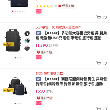
僅剩
4
組
(1)
登記
大容量實用包 商務旅人最佳夥伴
【Azaer】多功能大容量後背包 男 雙肩
包 電腦包USB充電包 筆電包 旅行包 運動包
肩背包 商務包 運動包
1,390
mo點5%
$
$
1,990
僅剩
1
組
登記
輕盈x機能便捷包款
【Azaer】商務尼龍側背包 男生 斜背包
肩背包(斜跨包 單肩包 郵差包 旅行包 通勤包
休閒包)
550
mo點5%
$
$
790
僅剩
2
組
登記