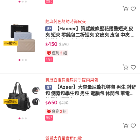
登記
經典純色簡約時尚皮夾
【Haoner】質感線條壓花摺疊短夾 皮
夾 短夾 零錢包二折短夾 女皮夾 皮包 中夾 拉
鍊錢包 女用皮夾 女夾
450
mo點5%
$
$
690
僅剩
3
組
登記
質感百搭肩邊肩背手提兩用包
【Azaer】大容量尼龍托特包 男生 斜背
包 側背包學生包 男生 電腦包 休閒包 筆電包
旅行包 通勤包
650
mo點5%
$
$
790
僅剩
2
組
登記
質感大容量實用包款