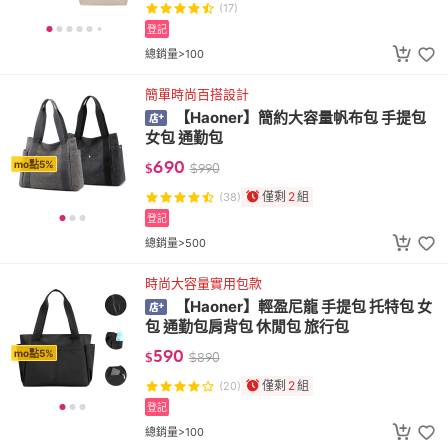
(17)
登記
總銷量>100
簡單時尚百搭設計
【Haoner】簡約大容量帆布包 手提包
女包 通勤包
690
mo點5%
$
$
990
僅剩
2
組
(38)
登記
總銷量>500
時尚大容量實用包款
【Haoner】輕盈尼龍 手提包 托特包 女
包 通勤包肩背包 休閒包 旅行包
590
mo點5%
$
$
890
僅剩
2
組
(20)
登記
總銷量>100