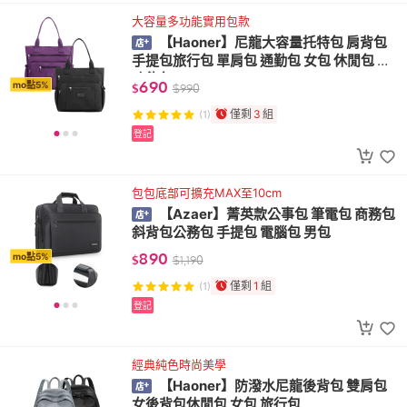
大容量多功能實用包款
【Haoner】尼龍大容量托特包 肩背包
手提包旅行包 單肩包 通勤包 女包 休閒包 多
功能包
690
mo點5%
$
$
990
僅剩
3
組
(1)
登記
包包底部可擴充MAX至10cm
【Azaer】菁英款公事包 筆電包 商務包
斜背包公務包 手提包 電腦包 男包
890
mo點5%
$
$
1,190
僅剩
1
組
(1)
登記
經典純色時尚美學
【Haoner】防潑水尼龍後背包 雙肩包
女後背包休閒包 女包 旅行包