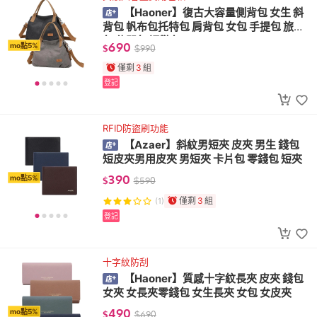
【Haoner】復古大容量側背包 女生 斜
背包 帆布包托特包 肩背包 女包 手提包 旅行
包 休閒包 通勤包
690
mo點5%
$
$
990
僅剩
3
組
登記
RFID防盜刷功能
【Azaer】斜紋男短夾 皮夾 男生 錢包
短皮夾男用皮夾 男短夾 卡片包 零錢包 短夾
390
mo點5%
$
$
590
僅剩
3
組
(1)
登記
十字紋防刮
【Haoner】質感十字紋長夾 皮夾 錢包
女夾 女長夾零錢包 女生長夾 女包 女皮夾
490
mo點5%
$
$
690