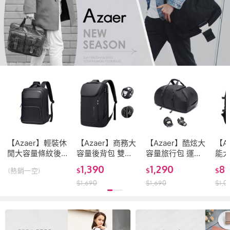
【Azaer】輕裝休
【Azaer】商務大
【Azaer】酷炫大
【A
閒大容量條紋後
容量後背包 雙肩
容量旅行包 運動
能
背包 通勤包 電腦
包 電腦包USB充
包 健身包 行李袋
後背包 電
1,390
1,290
8
(熱銷一空)
$
$
$
包 旅行包 健身包
電包 筆電包 男包
男包多功能包 雙
包 
$
1,690
$
1,690
$
1,0
雙肩包
旅行包 運動包 通
肩包 男後背包 旅
休
勤包 商務包 多功
行袋 斜背包 肩背
能包
包