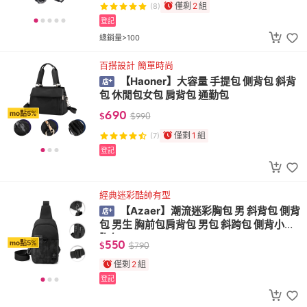
僅剩
2
組
(8)
登記
總銷量>100
百搭設計 簡單時尚
【Haoner】大容量 手提包 側背包 斜背
包 休閒包女包 肩背包 通勤包
690
mo點5%
$
$
990
僅剩
1
組
(7)
登記
經典迷彩酷帥有型
【Azaer】潮流迷彩胸包 男 斜背包 側背
包 男生 胸前包肩背包 男包 斜跨包 側背小包
胸包
550
mo點5%
$
$
790
僅剩
2
組
登記