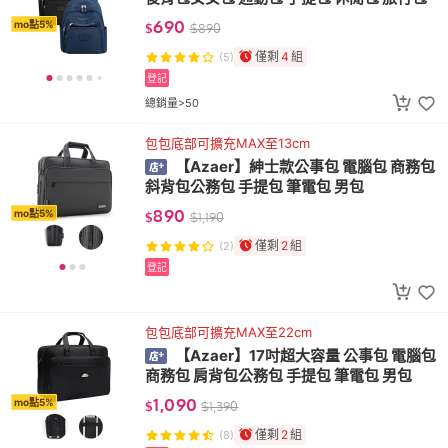
690
mo點5%
$
$
890
僅剩
4
組
(5)
登記
總銷量>50
包包底部可擴充MAX至13cm
【Azaer】紳士款公事包 電腦包 商務包
斜背包公務包 手提包 筆電包 男包
890
mo點5%
$
$
1,190
僅剩
2
組
(2)
登記
包包底部可擴充MAX至22cm
【Azaer】17吋超大容量 公事包 電腦包
商務包 肩背包公務包 手提包 筆電包 男包
1,090
mo點5%
$
$
1,390
僅剩
2
組
(8)