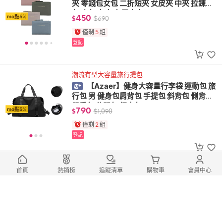
夾 零錢包女包 二折短夾 女皮夾 中夾 拉鍊錢
包 皮包 女夾 女用皮夾
450
mo點5%
$
$
690
僅剩
5
組
登記
潮流有型大容量旅行提包
【Azaer】健身大容量行李袋 運動包 旅
行包 男 健身包肩背包 手提包 斜背包 側背包
單肩包 休閒包 行李包
790
mo點5%
$
$
1,090
僅剩
2
組
登記
經典純色簡約時尚皮夾
首頁
熱銷榜
追蹤清單
購物車
會員中心
【Haoner】輕奢愛心搭扣短夾 女夾 短
夾 二折短夾 女錢包 磁扣短夾
450
mo點5%
$
$
690
僅剩
3
組