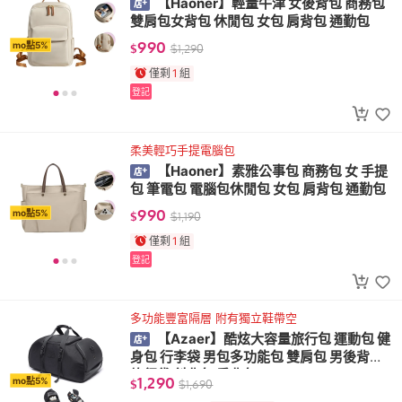
【Haoner】輕量牛津 女後背包 商務包
雙肩包女背包 休閒包 女包 肩背包 通勤包
990
mo點5%
$
$
1,290
僅剩
1
組
登記
柔美輕巧手提電腦包
【Haoner】素雅公事包 商務包 女 手提
包 筆電包 電腦包休閒包 女包 肩背包 通勤包
990
mo點5%
$
$
1,190
僅剩
1
組
登記
多功能豐富隔層 附有獨立鞋帶空
【Azaer】酷炫大容量旅行包 運動包 健
身包 行李袋 男包多功能包 雙肩包 男後背包
旅行袋 斜背包 肩背包
1,290
mo點5%
$
$
1,690