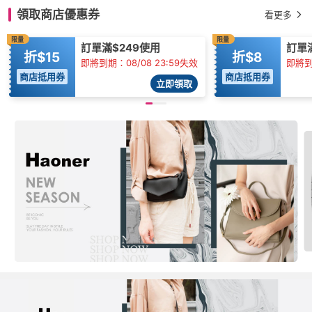
領取商店優惠券
看更多
限量
限量
訂單滿$249使用
訂單
折$15
折$8
即將到期：08/08 23:59失效
即將到
商店抵用券
商店抵用券
立即領取