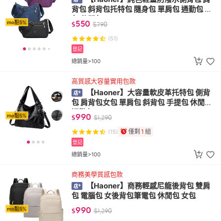
背包 斜背包托特包 隨身包 單肩包 通勤包 女
包 休閒包
550
mo點5%
$
$
790
(51)
登記
總銷量>100
高質感大容量實用包款
【Haoner】大容量軟皮革托特包 側背
包 肩背包女包 單肩包 斜背包 手提包 休閒包
通勤包
990
mo點5%
$
$
1,290
僅剩
1
組
(15)
登記
總銷量>100
商務美學質感包款
【Haoner】商務輕感尼龍後背包 雙肩
包 電腦包 女後背包筆電包 休閒包 女包
990
mo點5%
$
$
1,290