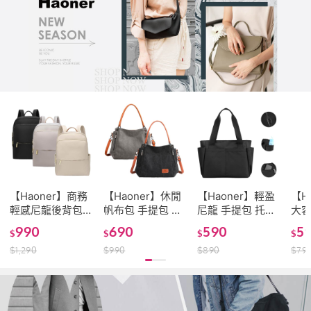
【Haoner】商務
【Haoner】休閒
【Haoner】輕盈
【H
輕感尼龍後背包
帆布包 手提包 女
尼龍 手提包 托特
大容
雙肩包 電腦包 女
包 托特包 側背包
包 女包 通勤包肩
特包
990
690
590
5
$
$
$
$
後背包筆電包 休
斜背包 肩背包 休
背包 休閒包 旅行
包 
$
1,290
$
990
$
890
$
79
閒包 女包
閒包
包