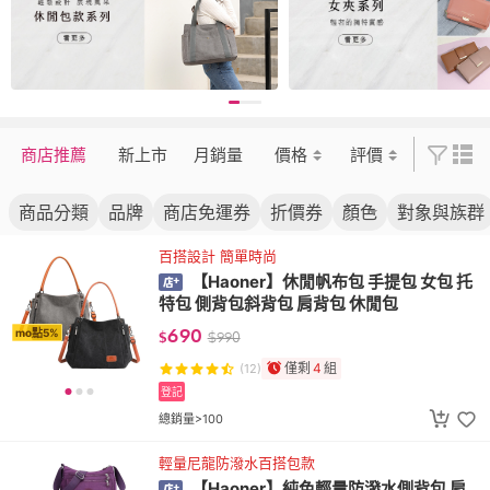
商店推薦
新上市
月銷量
價格
評價
商品分類
品牌
商店免運券
折價券
顏色
對象與族群
百搭設計 簡單時尚
【Haoner】休閒帆布包 手提包 女包 托
特包 側背包斜背包 肩背包 休閒包
690
mo點5%
$
$
990
僅剩
4
組
(12)
登記
總銷量>100
輕量尼龍防潑水百搭包款
【Haoner】純色輕量防潑水側背包 肩