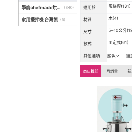
蛋糕模(131)
學廚chefmade烘焙
適用於
(
340
)
器具
木(4)
家用攪拌機 台灣製
材質
(
5
)
5~10公分(19
尺寸
固定式(61)
款式
其他選項
顏色
類
商店推薦
月銷量
新