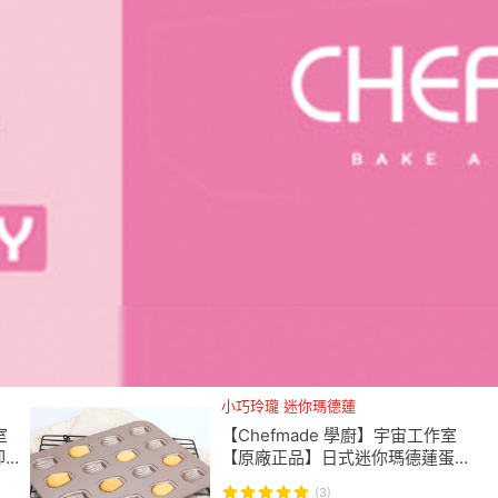
小巧玲瓏 迷你瑪德蓮
室
【Chefmade 學廚】宇宙工作室
卻
【原廠正品】日式迷你瑪德蓮蛋
餅
糕模(WK9743貝殼模瑪德蓮模迷
(3)