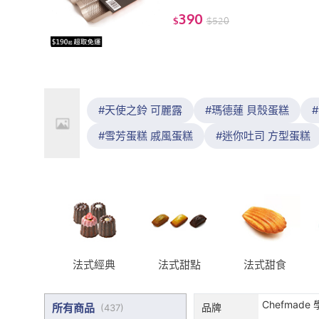
架(大))
390
$
$
520
天使之鈴 可麗露
瑪德蓮 貝殼蛋糕
雪芳蛋糕 戚風蛋糕
迷你吐司 方型蛋糕
法式經典
法式甜點
法式甜食
Chefmade 
所有商品
品牌
(
437
)