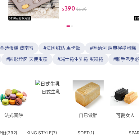
你曲奇蛋糕模烤盤)
390
$
$
580
金磚蛋糕 費南雪
法國甜點 馬卡龍
塞納河 經典檸檬蛋糕
圓形煙囪 天使蛋糕
瑞士捲生乳捲 蛋糕捲
新手老手必
日式生乳
法式圓餅
自已做胖
可愛女人
學廚(392)
KING STYLE(7)
SOFT(1)
SPAR