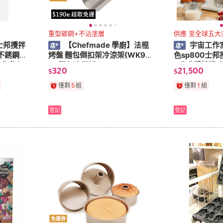
重型碳鋼+不沾塗層
供應 至全球五大
士邦攪拌
【Chefmade 學廚】法棍
宇宙工作室
不銹鋼配
烤盤 麵包倒扣架冷涼架(WK90
色sp800士
公升桌上
83麵包冷卻架)
8公升攪拌機(粉
320
21,500
$
$
邦攪拌機全不
僅剩
5
組
僅剩
1
組
登記
登記
免運券