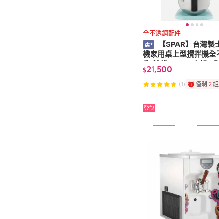
全不銹鋼配件
【SPAR】台灣製
機家用桌上型攪拌機全
件(粉綠 sp800士邦8
21,500
$
型攪拌機)
僅剩
2
組
(1)
登記