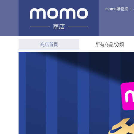
【宇宙工作室】CHEFMADE
momo購物網
商店
綜合評分
4.9
(
87
則評
商店首頁
所有商品/分類