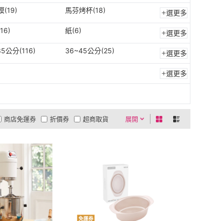
(19)
馬芬烤杯(18)
選更多
16)
紙(6)
選更多
35公分(116)
36~45公分(25)
選更多
選更多
商店免運券
折價券
超商取貨
展開
0利率
商品有量
有影片
貨到付款
低溫宅配
5
4
及以上
3
及以上
2
及以上
1
及以上
免運券