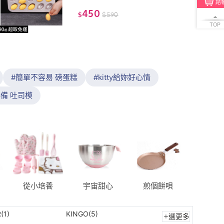
模)
結
450
$
$
590
TOP
簡單不容易 磅蛋糕
kitty給妳好心情
備 吐司模
從小培養
宇宙甜心
煎個餅唄
(1)
KINGO(5)
選更多