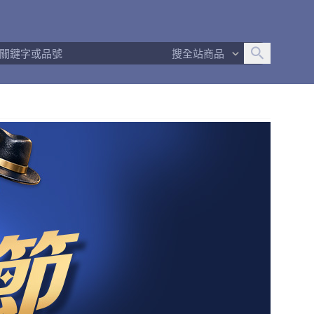
追蹤人數
32
問問回應率
100%
商品數量
437
搜全站商品
商店簡介
退換貨須知