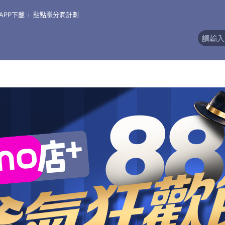
 學廚烘焙器具商行
APP下載
點點賺分潤計劃
價)