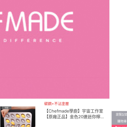
碳鋼+不沾塗層
【Chefmade學廚】宇宙工作室
瀏覽記
【原廠正品】金色20連迷你檸檬
購物車
蛋糕模(WK9914檸檬模小蛋糕連