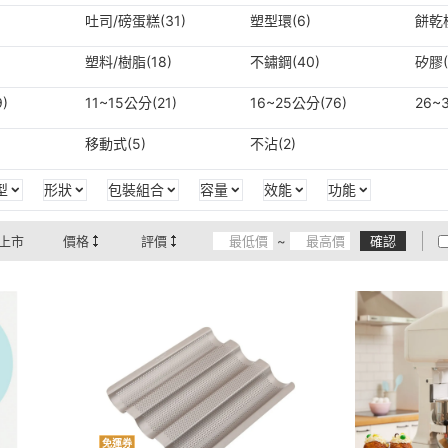
吐司/磅蛋糕(31)
塑型環(6)
餅乾模
塑料/樹脂(18)
不鏽鋼(40)
矽膠(
)
11~15公分(21)
16~25公分(76)
26~
移動式(5)
不沾(2)
型
形狀
包裝組合
容量
效能
功能
上市
價格
評價
~
確認
免運券