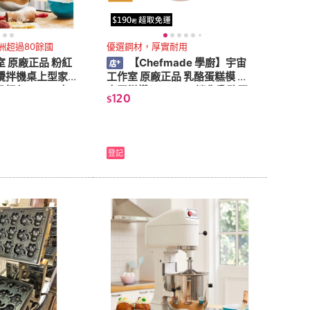
洲超過80餘國
優選鋼材，厚實耐用
 原廠正品 粉紅
【Chefmade 學廚】宇宙
邦攪拌機桌上型家用
工作室 原廠正品 乳酪蛋糕模 起
紅色sp800士
士蛋糕模(WK9138迷你乳酪蛋
120
$
銹鋼配件)
糕模)
登記