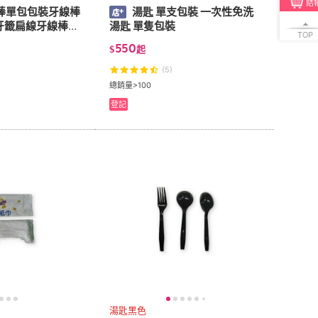
結
棒單包包裝牙線棒
湯匙 單支包裝 一次性免洗
牙籤扁線牙線棒外
湯匙 單隻包裝
TOP
550
$
起
(5)
總銷量>100
登記
湯匙黑色