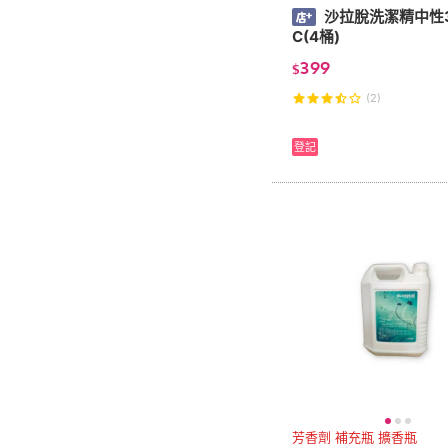
沙拉脫洗潔精中性3
C(4桶)
399
$
(2)
登記
芳香劑 補充瓶 擴香瓶