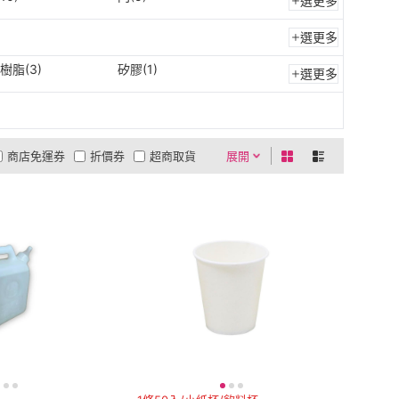
選更多
選更多
樹脂(3)
矽膠(1)
選更多
商店免運券
折價券
超商取貨
展開
0利率
商品有量
有影片
貨到付款
低溫宅配
5
4
及以上
3
及以上
2
及以上
1
及以上