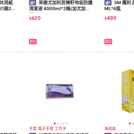
熱共用紙
茶樹尤加利苦楝籽地板防護
3M 魔利
(1箱20
清潔液 4000ml*2桶(加尤加利
ML*4瓶
精油)
620
480
$
$
登記
登記
手套 電子手套 工作手
海底能