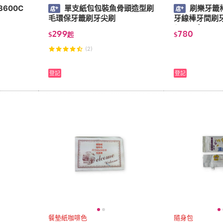
600C
單支紙包包裝魚骨頭造型刷
刷樂牙籤
毛環保牙籤刷牙尖刷
牙線棒牙間刷
(1000支)
299
780
$
起
$
(2)
登記
登記
餐墊紙咖啡色
隨身包