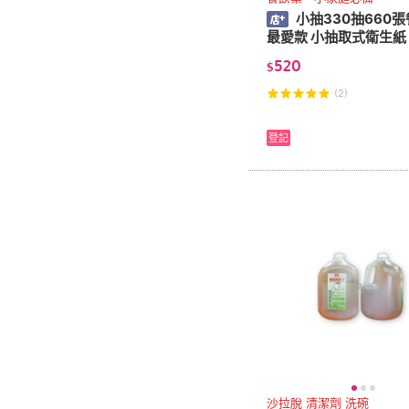
小抽330抽660
520
$
(2)
登記
沙拉脫 清潔劑 洗碗