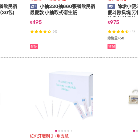
張餐飲民宿
小抽330抽660張餐飲民宿
除垢小便
最愛款 小抽取式衛生紙 (30包)
最愛款 小抽取式衛生紙
便斗除臭塊 芳
除臭劑 除臭塊 
495
975
$
$
(4)
(4)
總銷量>50
登記
登記
紙包牙籤刷 】(單支紙