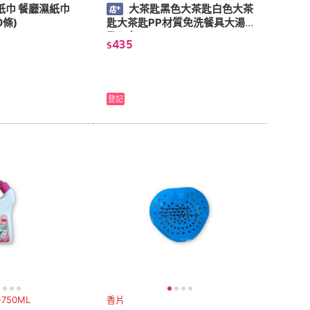
紙巾 餐廳濕紙巾
大茶匙黑色大茶匙白色大茶
0條)
匙大茶匙PP材質免洗餐具大湯
匙(5包)
435
$
登記
750ML
香片