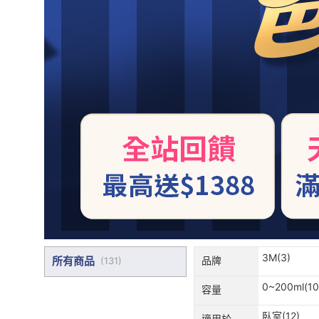
3M(3)
所有商品
品牌
(
131
)
0~200ml(10
容量
臥室(12)
適用於