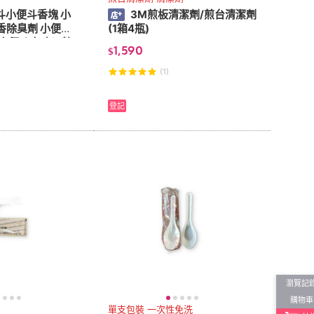
斗小便斗香塊 小
3M煎板清潔劑/煎台清潔劑
香除臭劑 小便斗
(1箱4瓶)
小便斗去味(5粒)
1,590
$
(1)
登記
瀏覽記
購物車
單支包裝 一次性免洗