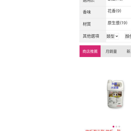
花香(9)
香味
原生漿(19)
材質
其他選項
類型
顏
商店推薦
月銷量
新