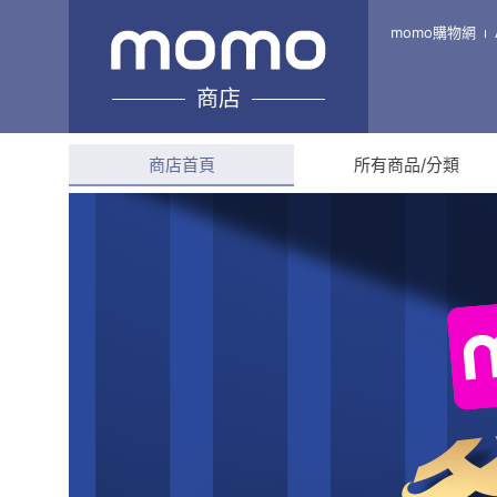
伍禾清潔劑專賣店
momo購物網
商店
綜合評分
4.7
(
95
則評
商店首頁
所有商品/分類