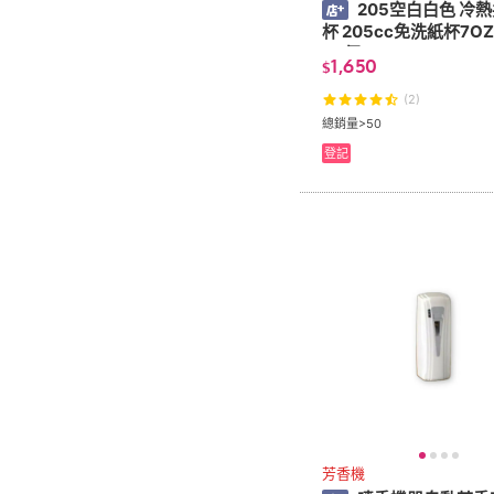
205空白白色 冷
杯 205cc免洗紙杯7OZ
00個)
1,650
$
(2)
總銷量>50
登記
芳香機