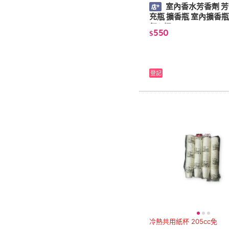
室內香水芳香劑 芳
充瓶 擴香瓶 室內擴香瓶
氛(1桶)
550
$
登記
冷熱共用紙杯 205cc免