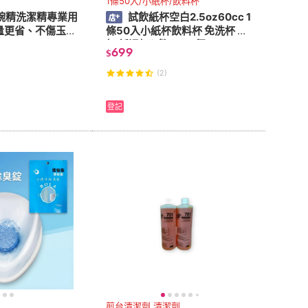
1條50入/小紙杯/飲料杯
碗精洗潔精專業用
試飲紙杯空白2.5oz60cc 1
量更省、不傷玉手
條50入小紙杯飲料杯 免洗杯 紙
杯 紙湯杯(1箱2000個)
699
$
(2)
登記
煎台清潔劑 清潔劑