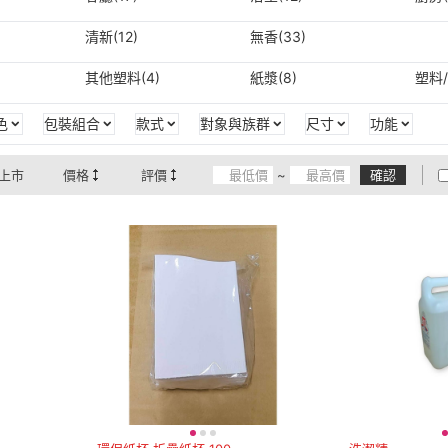
清新(12)
無香(33)
其他塑料(4)
紙漿(8)
塑料/
色
包裝組合
款式
對象與族群
尺寸
功能
上市
價格
評價
~
確認