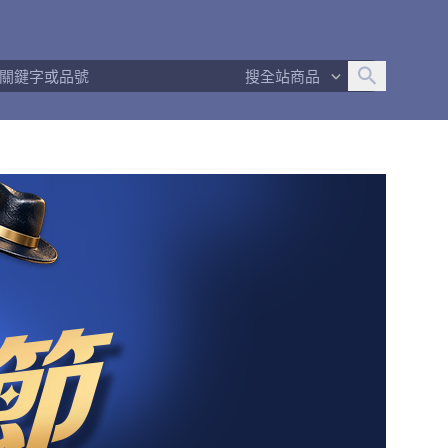
追蹤人數
15
問問回應率
100%
商品數量
131
搜全站商品
商店簡介
退換貨須知