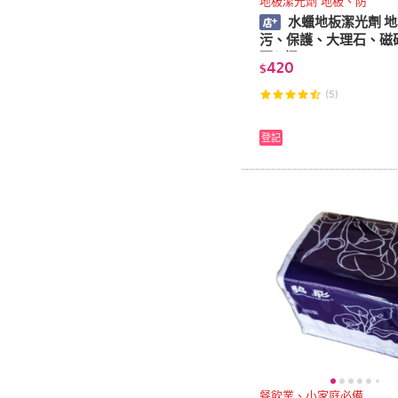
地板潔光劑 地板、防
水蠟地板潔光劑 
污、保護、大理石、磁
石(1桶)
420
$
(5)
登記
餐飲業、小家庭必備