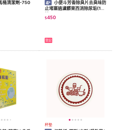
 馬桶清潔劑-750
小便斗芳香除臭片去臭味防
止堵塞過瀘髒東西消除尿垢(10
片)
450
$
登記
杯墊