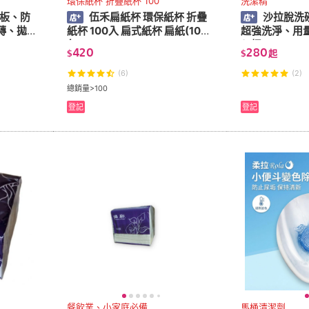
環保紙杯 折疊紙杯 100
洗潔精
地板、防
伍禾扁紙杯 環保紙杯 折疊
沙拉脫洗
磚、拋光
紙杯 100入 扁式紙杯 扁紙(10
超強洗淨、用
包)
(2桶)
420
280
$
$
起
(6)
(2)
總銷量>100
登記
登記
餐飲業、小家庭必備
馬桶清潔劑