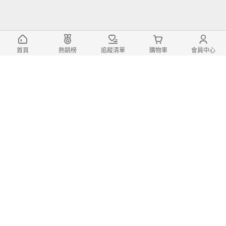
(8)
登記
總銷量>50
CHR 手機架 專用手機架
首頁
熱銷榜
追蹤清單
購物車
會員中心
【Focus】CHR 電動手機架 車用手機架
汽車手機架/螢幕式/toyota
1,599
免運券
$
起
$
0
起
(3)
登記
Yaris cross 專用
【Focus】Yaris cross 電動手機架 車用
手機架 汽車手機架/螢幕式/toyota
1,999
免運券
$
起
$
0
起
(3)
登記