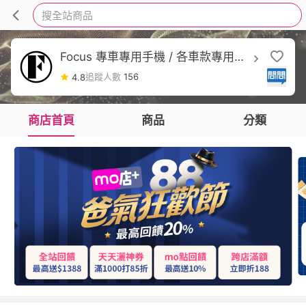
搜全站商品
Focus 專車專用手機 / 各車款專用手
機架
追蹤人數
156
4.8
商店首頁
商品
分類