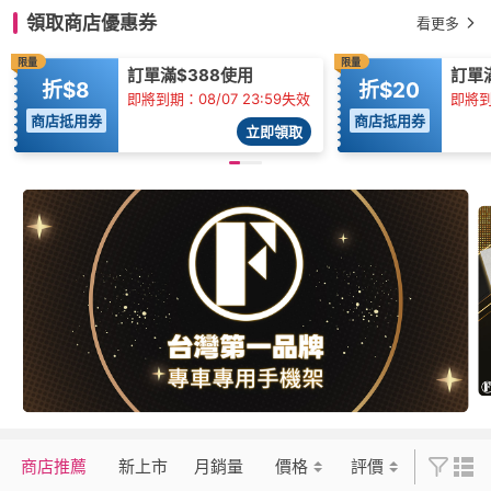
領取商店優惠券
看更多
限量
限量
訂單滿$388使用
訂單
折$8
折$20
即將到期：08/07 23:59失效
即將到期
商店抵用券
商店抵用券
立即領取
商店推薦
新上市
月銷量
價格
評價