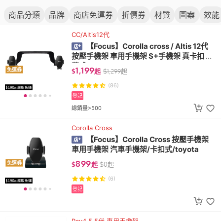
商品分類
品牌
商店免運券
折價券
材質
圖案
效能
CC/Altis12代
【Focus】Corolla cross / Altis 12代
按壓手機架 車用手機架 S+手機架 真卡扣 螢
幕式
1,199
免運券
$
起
$
1,299
起
(86)
登記
總銷量>500
Corolla Cross
【Focus】Corolla Cross 按壓手機架
車用手機架 汽車手機架/卡扣式/toyota
899
免運券
$
起
$
0
起
(6)
登記