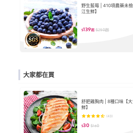
野生藍莓 | 410項農藥未
江生鮮】
139
$
250
起
$
起
大家都在買
舒肥雞胸肉 | 8種口味【
鮮】
(43)
30
$
160
$