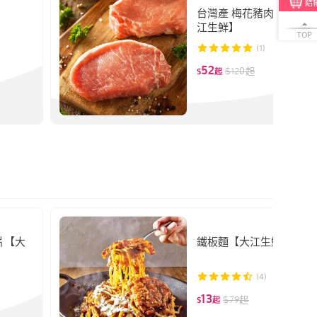
結
台灣產 梅花豬肉排 100g
江生鮮】
TOP
(1)
52
$
120
起
$
起
片【大
鐵板麵【大江生鮮】
(4)
13
$
79
起
$
起