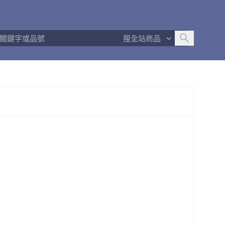
追蹤人數
1,772
問問回應率
95%
商品數量
372
搜全站商品
商店簡介
退換貨須知