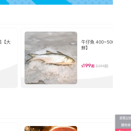
裝【大
午仔魚 400~500g/隻【
鮮】
199
$
399
起
$
起
瀏覽記
購物車