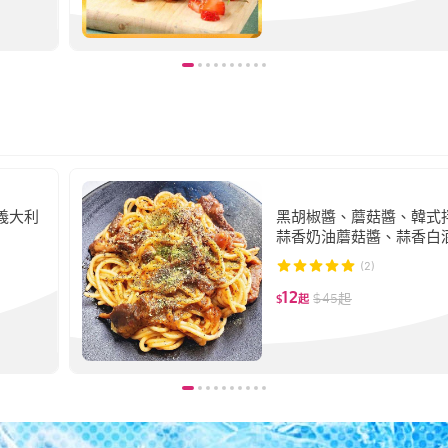
、義大利
黑胡椒醬、蘑菇醬、韓式
蒜香奶油蘑菇醬、蒜香白
醬【大江生鮮】
(2)
12
$
45
起
$
起