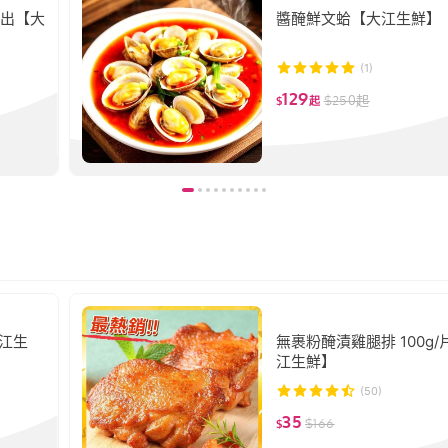
檢出【大
醬醃鮮文蛤【大江生鮮】
(1)
129
$
250
起
$
起
大江生
無裹粉醃漬雞腿排 100g/
江生鮮】
(50)
35
$
166
$