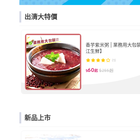
出清大特價
香芋紫米粥 | 業務用大包
江生鮮】
(1)
60
$
255
起
$
起
新品上市