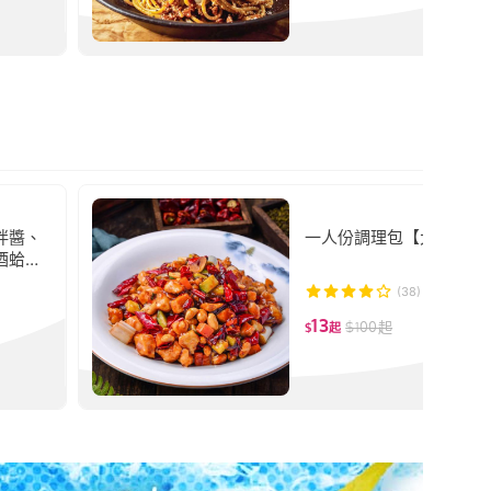
拌醬、
一人份調理包【大江生鮮
酒蛤蠣
(38)
13
$
100
起
$
起