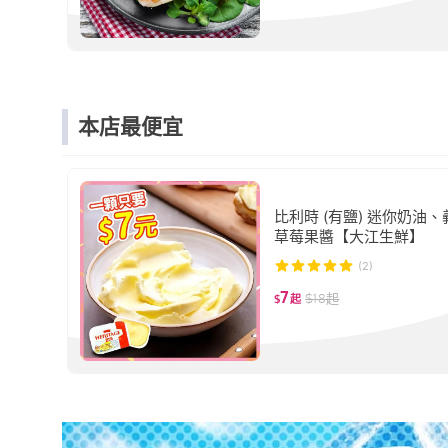
本店最便宜
比利時 (有鹽) 迷你奶油
草莓果醬【大江生鮮】
(2)
7
$
18
起
$
起