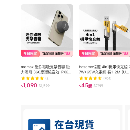
momax 迷你磁吸支架音響 磁
basemo倍魔 4in1機甲快充線 
力吸附 360度環繞音效 IPX6防
7W+65W充電線 長1-2M (US
水 可連2台設備 穩定連線 長效
B/PD/Lightning)
(2)
(704)
續航 迷你露營音響
1,090
45
$
1,599
$
79
$
$
起
起