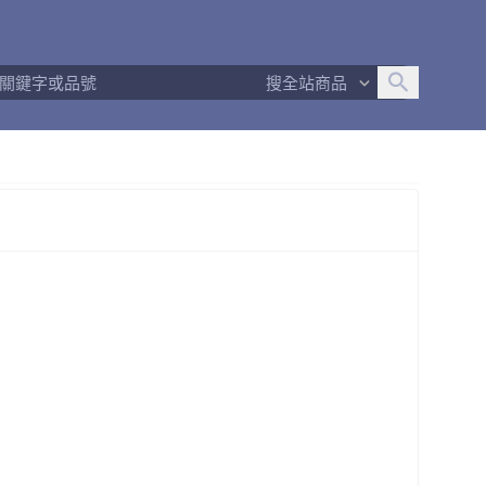
追蹤人數
4,275
問問回應率
100%
商品數量
796
搜全站商品
商店簡介
退換貨須知