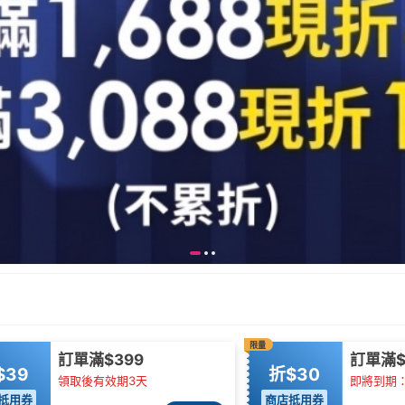
限量
訂單滿$399
訂單滿$
$39
折$30
領取後有效期3天
即將到期：0
抵用券
商店抵用券