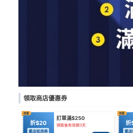
領取商店優惠券
限量
限量
訂單滿$250
折$20
折
領取後有效期3天
單店抵用券
單店