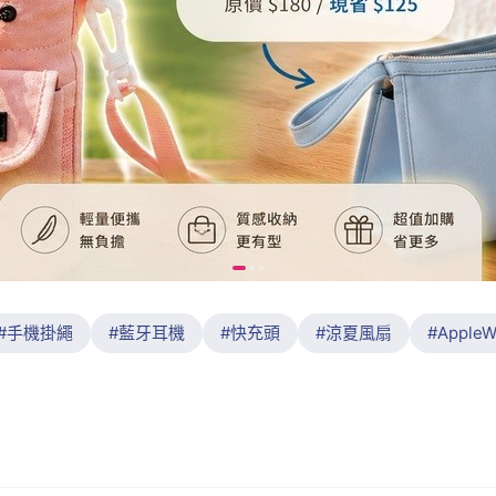
手機掛繩
藍牙耳機
快充頭
涼夏風扇
AppleW