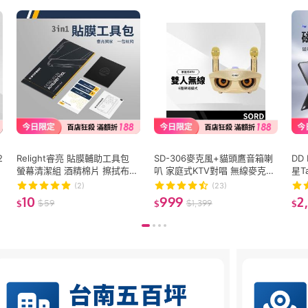
2
Relight睿亮 貼膜輔助工具包
SD-306麥克風+貓頭鷹音箱喇
DD
螢幕清潔組 酒精棉片 擦拭布
叭 家庭式KTV對唱 無線麥克風
星T
貼膜工具 保護貼DIY 除塵貼 玻
重低音 開趴必備
+多
(2)
(23)
璃貼 酒精包
槽 
10
999
2
$
59
$
1,399
$
$
$