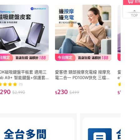
結
TOP
 DK磁吸鍵盤平板套 適用三
愛客德 頸部按摩充電線 按摩充
愛觸寶 防爆手
ab A9+ 智能鍵盤+保護套
電二合一 PD100W快充 三檔按
e16 15 14 1
角度支架 分體設計 內置筆
摩 矽膠親膚 低躁低耗能 智能
四角氣囊防摔
(1)
鍵盤平板保護套
分配電流 掛脖按摩器
,290
230
99
$
2,990
$
499
$
12
$
$
起