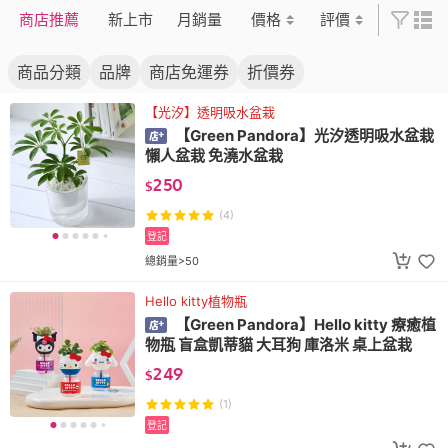
商店推薦
新上市
月銷量
價格
評價
商品分類
品牌
商店免運券
折價券
【光汐】透明吸水盆栽
【Green Pandora】光汐透明吸水盆栽
懶人盆栽 免澆水盆栽
250
$
(4)
登記
總銷量>50
Hello kitty植物瓶
【Green Pandora】Hello kitty 療癒植
物瓶 盲盒凱蒂貓 大耳狗 庫洛米 桌上盆栽
249
$
(1)
登記