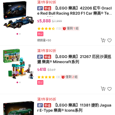
滿1件享92折
【LEGO 樂高】42206 紅牛 Oracl
e Red Bull Racing RB20 F1 Car 樂高® Tec
hnic系列
5,888
$
$
7,999
僅剩
1
組
(13)
登記
總銷量>50
滿1件享92折
【LEGO 樂高】21267 厄民沙漠巡
邏 樂高® Minecraft系列
418
$
$
569
僅剩
2
組
(3)
登記
滿1件享95折
【LEGO 樂高】11381 捷豹 Jagua
r E-Type 樂高® Icons系列