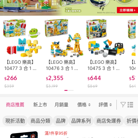
【LEGO 樂高】
【LEGO 樂高】
【LEGO 樂高】
【L
10477 3 合 1 可
10476 3 合 1 工
10475 3 合 1 工
10
愛創意寵物 樂高
地和車輛 樂高®
程車 樂高®
工具
266
2,355
644
51
$
$
$
$
® Duplo系列
Duplo系列
Duplo系列
Du
$
359
$
3,199
$
869
$
69
商店推薦
新上市
月銷量
價格
評價
現折活動
商品分類
品牌
品牌系列
商店免運券
折價
滿1件享95折