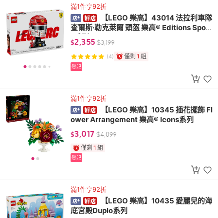
滿1件享92折
【LEGO 樂高】43014 法拉利車隊
查爾斯·勒克萊爾 頭盔 樂高® Editions Sport
s系列
2,355
$
$
3,199
僅剩
1
組
(4)
登記
滿1件享92折
【LEGO 樂高】10345 插花擺飾 Fl
ower Arrangement 樂高® Icons系列
3,017
$
$
4,099
僅剩
1
組
登記
滿1件享92折
【LEGO 樂高】10435 愛麗兒的海
底宮殿Duplo系列