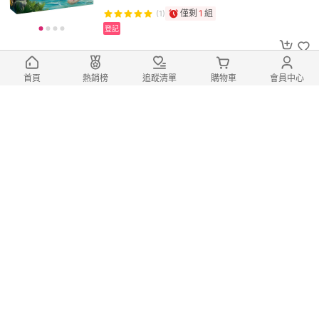
僅剩
1
組
(1)
登記
滿1件享92折
首頁
熱銷榜
追蹤清單
購物車
會員中心
【LEGO 樂高】77244 賓士AMG
F1® W15 Race Car 樂高® Speed Champio
ns系列
625
$
$
849
僅剩
1
組
(19)
登記
總銷量>100
滿1件享92折
【LEGO 樂高】30707 猛毒的博物
館搶案 Venom's Museum Robbery 樂高®
polybag
165
$
$
180
僅剩
1
組
(5)
登記