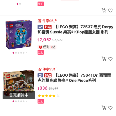
登記
滿1件享95折
【LEGO 樂高】72537 老虎 Derpy
和喜鵲 Sussie 樂高® KPop獵魔女團 系列
2,052
$
$
2,699
僅剩
3
組
登記
滿1件享95折
【LEGO 樂高】75641 Dr. 西爾爾
克的藏身處 樂高® One Piece系列
836
$
$
1,099
售完補貨中
(3)
登記