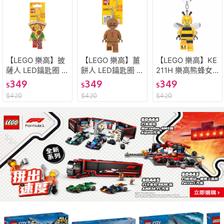
【LEGO 樂高】披
【LEGO 樂高】薑
【LEGO 樂高】KE
薩人 LED鑰匙圈 L
餅人 LED鑰匙圈 L
211H 樂高熊蜂女
GL-KE176H樂高鑰
GL-KE182H樂高鑰
孩鑰匙圈燈 LED鑰
349
349
349
$
$
$
匙圈
匙圈
匙圈 樂高® 鑰匙圈
$
420
$
420
$
420