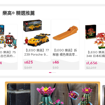
樂高® 精選推薦
【LEGO 樂高】77
【LEGO 樂高】拆
GO 樂高】75
【LEGO 樂高
239 Porsche 911
解器 橘色樂高零
 小丑巴其的馬
348 日本紅
GT3 RS 超級跑車
件
篷 樂高® O
樂高® Icons
625
46
24
1,656
樂高® Speed Cha
$
$
iece系列
$
mpions系列
$
849
$
50
$
2,249