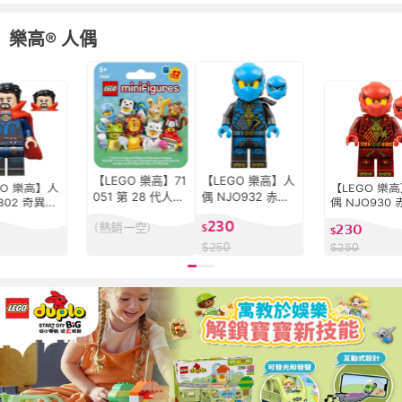
樂高® 人偶
【LEGO 樂高】71
【LEGO 樂高】人
GO 樂高】人
【LEGO 樂
051 第 28 代人偶
偶 NJO932 赤蘭
802 奇異博
偶 NJO930 
- 動物裝 樂高® Mi
Nya 樂高® Ninjag
tor Strang
Kai 樂高® Nin
230
(熱銷一空)
230
nifigures系列
o系列
$
® Super H
o系列
$
s 系列
$
250
$
250