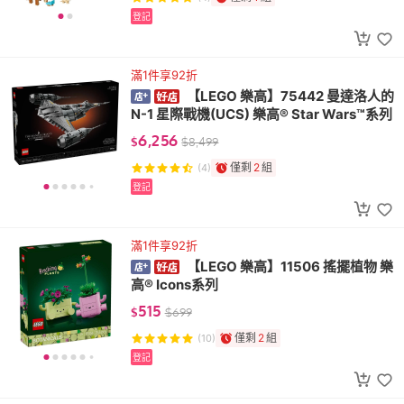
登記
滿1件享92折
【LEGO 樂高】75442 曼達洛人的
N-1 星際戰機(UCS) 樂高® Star Wars™系列
6,256
$
$
8,499
僅剩
2
組
(4)
登記
滿1件享92折
【LEGO 樂高】11506 搖擺植物 樂
高® Icons系列
515
$
$
699
僅剩
2
組
(10)
登記