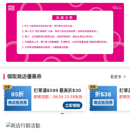
領取商店優惠券
看更多
限量
限量
訂單滿$599 最高折$30
訂單
95折
折$38
即將到期：08/09 23:59失效
即將到
商店抵用券
商店抵用券
立即領取