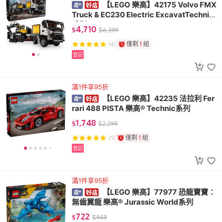
【LEGO 樂高】42175 Volvo FMX
Truck & EC230 Electric ExcavatTechnic
系列
4,710
$
$
6,399
僅剩
1
組
(4)
登記
滿1件享95折
【LEGO 樂高】42235 法拉利 Fer
rari 488 PISTA 樂高® Technic系列
1,748
$
$
2,299
僅剩
1
組
(1)
登記
滿1件享95折
【LEGO 樂高】77977 恐龍寶寶：
無齒翼龍 樂高® Jurassic World系列
722
$
$
949