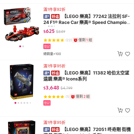
滿1件享92折
【LEGO 樂高】77242 法拉利 SF-
24 F1® Race Car 樂高® Speed Champion
s系列
625
$
$
849
僅剩
1
組
(22)
登記
總銷量>100
滿1件享95折
【LEGO 樂高】11382 哈伯太空望
遠鏡 樂高® Icons系列
3,648
$
$
4,799
僅剩
2
組
(1)
登記
滿1件享95折
【LEGO 樂高】72051 咚奇剛 街機