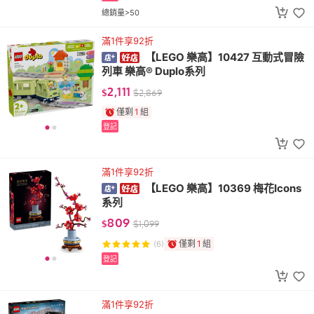
總銷量>50
滿1件享92折
【LEGO 樂高】10427 互動式冒險
列車 樂高® Duplo系列
2,111
$
$
2,869
僅剩
1
組
登記
滿1件享92折
【LEGO 樂高】10369 梅花Icons
系列
809
$
$
1,099
僅剩
1
組
(6)
登記
滿1件享92折