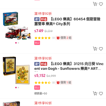
滿1件享92折
【LEGO 樂高】60454 假期冒險
露營車 樂高® City系列
749
$
$
1,019
僅剩
2
組
(9)
登記
滿1件享92折
【LEGO 樂高】31215 向日葵 Vinc
ent van Gogh - Sunflowers 樂高® ART系
列
5,152
$
$
6,999
僅剩
1
組
(8)
登記
總銷量>50
滿1件享92折