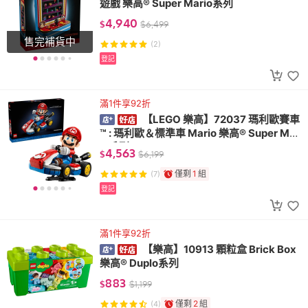
遊戲 樂高® Super Mario系列
4,940
$
$
6,499
售完補貨中
(2)
登記
滿1件享92折
【LEGO 樂高】72037 瑪利歐賽車
™ : 瑪利歐＆標準車 Mario 樂高® Super Mar
io系列
4,563
$
$
6,199
僅剩
1
組
(7)
登記
滿1件享92折
【樂高】10913 顆粒盒 Brick Box
樂高® Duplo系列
883
$
$
1,199
僅剩
2
組
(4)