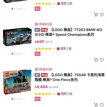
僅剩
2
組
(2)
登記
滿1件享95折
【LEGO 樂高】77263 BMW M3
(E30) 樂高® Speed Champions系列
669
$
$
879
僅剩
1
組
(1)
登記
滿1件享95折
【LEGO 樂高】75646 卡普的海軍
戰艦 樂高® One Piece系列
4,484
$
$
5,899
僅剩
2
組
(2)
登記