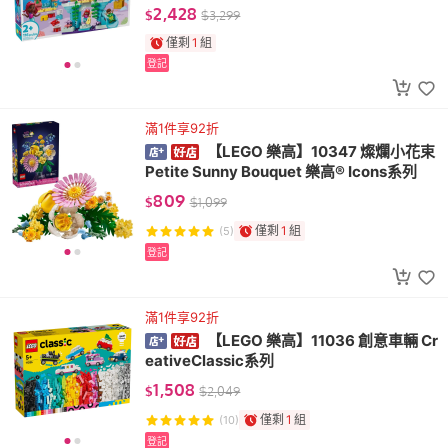
2,428
$
$
3,299
僅剩
1
組
登記
滿1件享92折
【LEGO 樂高】10347 燦爛小花束
Petite Sunny Bouquet 樂高® Icons系列
809
$
$
1,099
僅剩
1
組
(5)
登記
滿1件享92折
【LEGO 樂高】11036 創意車輛 Cr
eativeClassic系列
1,508
$
$
2,049
僅剩
1
組
(10)
登記