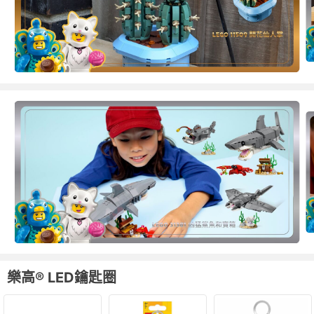
樂高® LED鑰匙圈