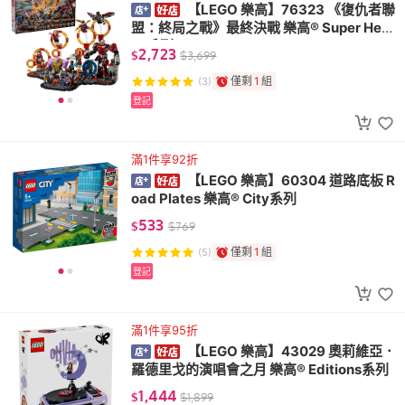
【LEGO 樂高】76323 《復仇者聯
盟：終局之戰》最終決戰 樂高® Super Hero
es系列
2,723
$
$
3,699
僅剩
1
組
(3)
登記
滿1件享92折
【LEGO 樂高】60304 道路底板 R
oad Plates 樂高® City系列
533
$
$
769
僅剩
1
組
(5)
登記
滿1件享95折
【LEGO 樂高】43029 奧莉維亞．
羅德里戈的演唱會之月 樂高® Editions系列
1,444
$
$
1,899