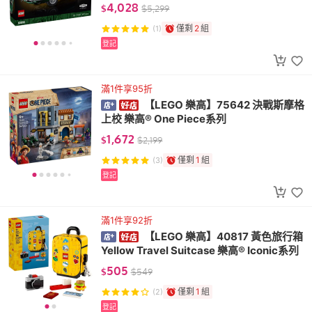
4,028
$
$
5,299
僅剩
2
組
(1)
登記
滿1件享95折
【LEGO 樂高】75642 決戰斯摩格
上校 樂高® One Piece系列
1,672
$
$
2,199
僅剩
1
組
(3)
登記
滿1件享92折
【LEGO 樂高】40817 黃色旅行箱
Yellow Travel Suitcase 樂高® Iconic系列
505
$
$
549
僅剩
1
組
(2)
登記