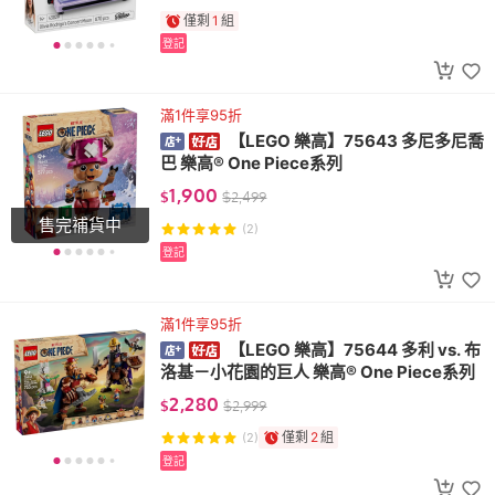
僅剩
1
組
登記
滿1件享95折
【LEGO 樂高】75643 多尼多尼喬
巴 樂高® One Piece系列
1,900
$
$
2,499
售完補貨中
(2)
登記
滿1件享95折
【LEGO 樂高】75644 多利 vs. 布
洛基－小花園的巨人 樂高® One Piece系列
2,280
$
$
2,999
僅剩
2
組
(2)
登記