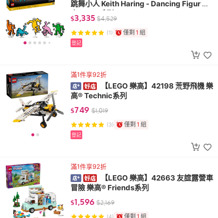
跳舞小人 Keith Haring - Dancing Figur 樂
高® ART系列
3,335
$
$
4,529
僅剩
1
組
(1)
登記
滿1件享92折
【LEGO 樂高】42198 荒野飛機 樂
高® Technic系列
749
$
$
1,019
僅剩
1
組
(3)
登記
滿1件享92折
【LEGO 樂高】42663 友誼露營車
冒險 樂高® Friends系列
1,596
$
$
2,169
僅剩
1
組
(4)