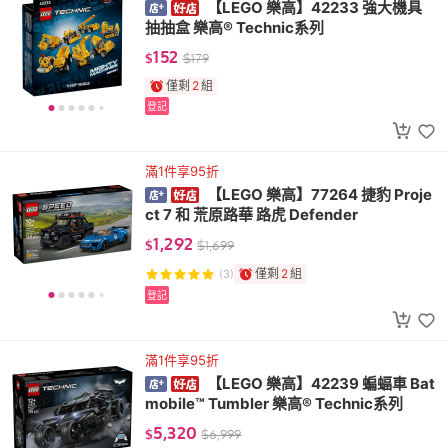
【LEGO 樂高】42233 強大機具
抽抽盒 樂高® Technic系列
152
$
$
179
僅剩
2
組
登記
滿1件享95折
【LEGO 樂高】77264 捷豹 Proje
ct 7 和 荒原路華 路虎 Defender
1,292
$
$
1,699
僅剩
2
組
(3)
登記
滿1件享95折
【LEGO 樂高】42239 蝙蝠車 Bat
mobile™ Tumbler 樂高® Technic系列
5,320
$
$
6,999