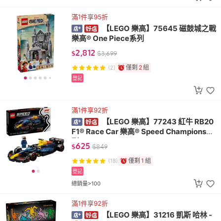
滿1件享95折
【LEGO 樂高】75645 磁鼓城之戰
樂高® One Piece系列
2,812
$
$
3,699
僅剩
2
組
(2)
登記
滿1件享92折
【LEGO 樂高】77243 紅牛 RB20
F1® Race Car 樂高® Speed Champions系
列
625
$
$
849
僅剩
1
組
(18)
登記
總銷量>100
滿1件享92折
【LEGO 樂高】31216 凱斯 哈林 -