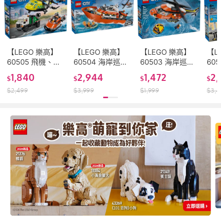
【LEGO 樂高】
【LEGO 樂高】
【LEGO 樂高】
【L
60505 飛機、作
60504 海岸巡防
60503 海岸巡防
60
業車和氣墊船混
隊救援船和直升
隊直升機 樂高®
機 
1,840
2,944
1,472
2,
$
$
$
$
搭套裝 樂高® Ciy
機 樂高® Ciy系列
Ciy系列
$
2,499
$
3,999
$
1,999
$
3,4
系列