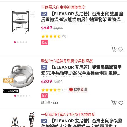
可依需求自由伸縮調整寬度
【ELEANOR 艾尼若】台灣出貨 雙層 廚
房置物架 微波爐架 廚房伸縮置物架 置物架
伸縮架 流理臺置物架 電器櫃
649
$
$
1,199
(2)
登記
軟墊PVC超彈冬暖夏涼柔軟呵護
【ELEANOR 艾尼若】兒童馬桶學習坐
墊(扶手馬桶輔助器 兒童馬桶坐便圈 坐便器
座便圈 免安裝兒童坐墊)
309
免運券
$
$
500
僅剩
5
組
(19)
登記
總銷量>100
一梯兩用可當A字梯也可切換直梯
【ELEANOR 艾尼若】台灣出貨 多功能
伸縮鋁梯 人字梯 森羅梯 一字梯 兩用梯 工作