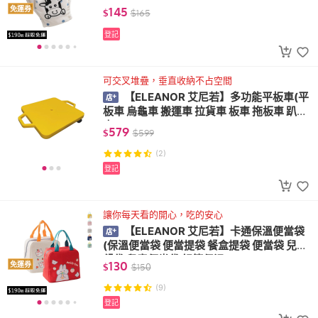
防水 戒尿布 內褲 三角褲
145
免運券
$
$
165
登記
可交叉堆疊，垂直收納不占空間
【ELEANOR 艾尼若】多功能平板車(平
板車 烏龜車 搬運車 拉貨車 板車 拖板車 趴地
車)
579
$
$
599
(2)
登記
讓你每天看的開心，吃的安心
【ELEANOR 艾尼若】卡通保溫便當袋
(保溫便當袋 便當提袋 餐盒提袋 便當袋 兒童
餐袋 兒童便當袋 鋁箔保溫)
130
免運券
$
$
150
(9)
登記