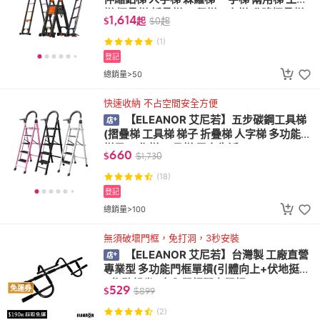
梯 摺疊梯 折疊梯 工程梯 A字梯 升降摺疊梯
1,614
$
起
$
0
起
(1)
登記
總銷量>50
快速收納 不占空間安全方便
【ELEANOR 艾尼若】五步碳鋼工具梯
(摺疊梯 工具梯 梯子 折疊梯 人字梯 多功能
梯子 工作梯 工具梯 居家生活)
660
$
$
1,730
(18)
登記
總銷量>100
無須破壞門框，免打洞，3秒安裝
【ELEANOR 艾尼若】台灣製 工廠直營
專業型 多功能門框單槓(引體向上+伏地挺身
+仰臥起坐) 室內單槓門上單槓 TABATA
529
免運券
$
$
899
(2)