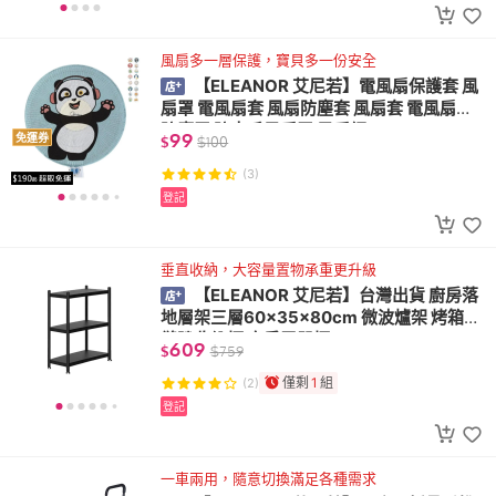
風扇多一層保護，寶貝多一份安全
【ELEANOR 艾尼若】電風扇保護套 風
扇罩 電風扇套 風扇防塵套 風扇套 電風扇罩
防塵罩 防夾手風扇罩 風扇網
99
免運券
$
$
100
(3)
登記
垂直收納，大容量置物承重更升級
【ELEANOR 艾尼若】台灣出貨 廚房落
地層架三層60×35×80cm 微波爐架 烤箱架
縫隙收納櫃 廚房電器櫃
609
$
$
759
僅剩
1
組
(2)
登記
一車兩用，隨意切換滿足各種需求