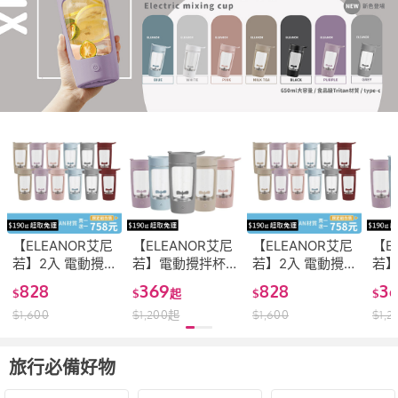
【ELEANOR艾尼
【ELEANOR艾尼
【ELEANOR艾尼
【E
若】2入 電動攪
若】電動攪拌杯
若】2入 電動攪
若
拌杯 650ml(E-
E-001(攪拌杯 無
拌杯 650ml(E-
E-
828
369
828
3
$
$
起
$
$
001 攪拌杯 無線
線 健身杯 運動水
001 攪拌杯 無線
線 
$
1,600
$
1,200
起
$
1,600
$
1,2
健身杯 運動水壺
壺 奶昔杯)
健身杯 運動水壺
壺 
奶昔杯)
奶昔杯)
旅行必備好物