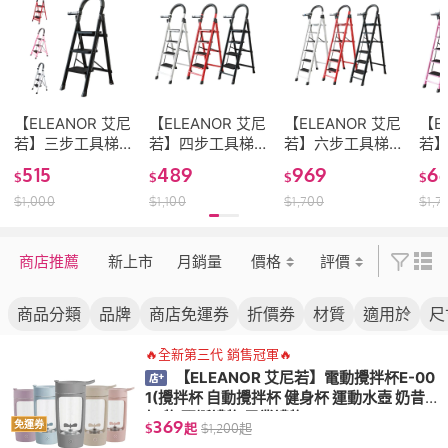
【ELEANOR 艾尼
【ELEANOR 艾尼
【ELEANOR 艾尼
【E
若】三步工具梯
若】四步工具梯
若】六步工具梯
若
(摺疊梯 工具梯
(摺疊梯 工具梯
(摺疊梯 工具梯
(摺
515
489
969
6
$
$
$
$
梯子 折疊梯 人字
梯子 折疊梯 人字
梯子 折疊梯 人字
梯子
$
1,000
$
1,100
$
1,700
$
1,7
梯 多功能 梯子 工
梯 多功能 梯子 工
梯 多功能 梯子 工
梯 
作梯 工具梯 居家
作梯 工具梯 居家
作梯 工具梯 居家
作梯
生活)
生活)
生活)
生活
商店推薦
新上市
月銷量
價格
評價
商品分類
品牌
商店免運券
折價券
材質
適用於
尺
🔥全新第三代 銷售冠軍🔥
【ELEANOR 艾尼若】電動攪拌杯E-00
1(攪拌杯 自動攪拌杯 健身杯 運動水壺 奶昔
杯 物 聖誕禮物 畢業禮物)
369
免運券
$
起
$
1,200
起