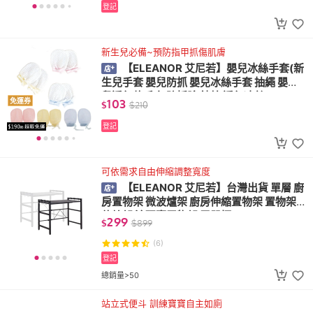
登記
新生兒必備~預防指甲抓傷肌膚
【ELEANOR 艾尼若】嬰兒冰絲手套(新
生兒手套 嬰兒防抓 嬰兒冰絲手套 抽繩 嬰幼
兒透氣款手套 防抓臉 純棉 透氣冰絲)
103
免運券
$
$
210
登記
可依需求自由伸縮調整寬度
【ELEANOR 艾尼若】台灣出貨 單層 廚
房置物架 微波爐架 廚房伸縮置物架 置物架
伸縮架 流理臺置物架 電器櫃
299
$
$
899
(6)
登記
總銷量>50
站立式便斗 訓練寶寶自主如廁