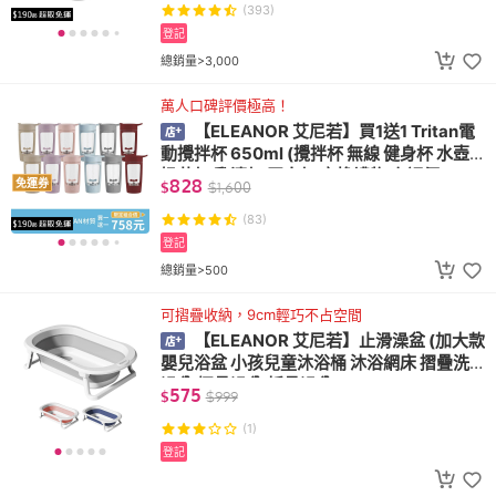
(393)
登記
總銷量>3,000
萬人口碑評價極高！
【ELEANOR 艾尼若】買1送1 Tritan電
動攪拌杯 650ml (攪拌杯 無線 健身杯 水壺
奶昔杯 乳清杯 蛋白杯 交換禮物 高評價 )
828
免運券
$
$
1,600
(83)
登記
總銷量>500
可摺疊收納，9cm輕巧不占空間
【ELEANOR 艾尼若】止滑澡盆 (加大款
嬰兒浴盆 小孩兒童沐浴桶 沐浴網床 摺疊洗
澡盆 摺疊澡盆 折疊澡盆)
575
$
$
999
(1)
登記