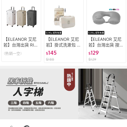
【ELEANOR 艾尼
【ELEANOR 艾尼
【ELEANOR 艾尼
若】台灣出貨 RI系
若】掛式洗漱包 旅
若】台灣出貨 按壓
列 行李箱 登機箱
行收納包 梳洗包
充氣枕 充氣枕 旅
145
129
(熱銷一空)
$
$
旅行箱 拉桿 五輪
化妝包 掛壁包 盥
行充氣枕 出國頸枕
$
188
$
129
出國 旅遊 耐摔防
洗包 收納包 摺疊
充氣頸枕 U型枕 登
撞
吊掛包
機枕 露營枕 頸枕