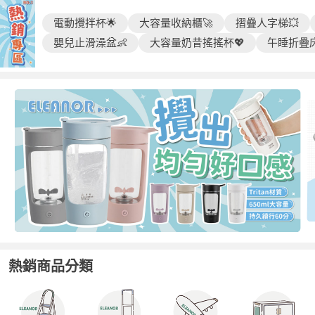
電動攪拌杯🌟
大容量收納櫃🚀
摺疊人字梯💥
嬰兒止滑澡盆👶
大容量奶昔搖搖杯💖
午睡折疊床
熱銷商品分類