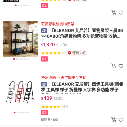
登記
可調節收納置物層架
【ELEANOR 艾尼若】置物層架三層90
×40×80(角鋼置物架 多功能置物架 收納架
收納櫃 層架 展示架 鐵架)
1,320
$
$
1,600
僅剩
2
組
(2)
登記
快速收納 不占空間安全方便
【ELEANOR 艾尼若】四步工具梯(摺疊
梯 工具梯 梯子 折疊梯 人字梯 多功能 梯子 工
作梯 工具梯 居家生活)
489
$
$
1,100
(37)
登記
總銷量>100