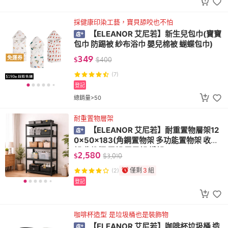
採健康印染工藝，寶貝舔咬也不怕
【ELEANOR 艾尼若】新生兒包巾(寶寶
包巾 防踢被 紗布浴巾 嬰兒棉被 蝴蝶包巾)
349
免運券
$
$
400
(7)
登記
總銷量>50
耐重置物層架
【ELEANOR 艾尼若】耐重置物層架12
0×50×183(角鋼置物架 多功能置物架 收納
架 收納櫃 層架 展示架 鐵架)
2,580
$
$
3,010
僅剩
3
組
(2)
登記
咖啡杯造型 是垃圾桶也是裝飾物
【ELEANOR 艾尼若】咖啡杯垃圾桶 造