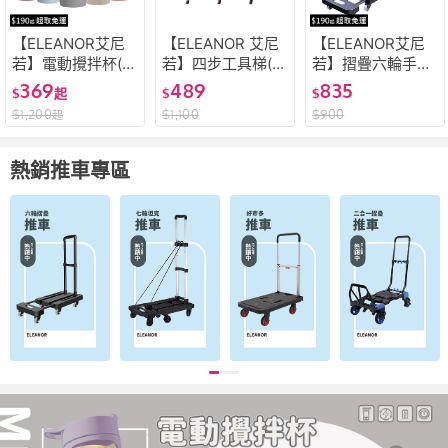
【ELEANOR艾尼
【ELEANOR 艾尼
【ELEANOR艾尼
若】電動攪拌杯(攪
若】四步工具梯(摺
若】摺疊六輪手推
拌杯 無線 健身杯
疊梯 工具梯 梯子
車(強力承重200公
369
489
835
$
起
$
$
運動水壺 奶昔杯)
折疊梯 人字梯 多
斤 底盤可延伸 摺
$
1,200
$
1,100
$
900
起
功能 梯子 工作梯
疊收納)
工具梯 居家生活)
熱銷推車專區