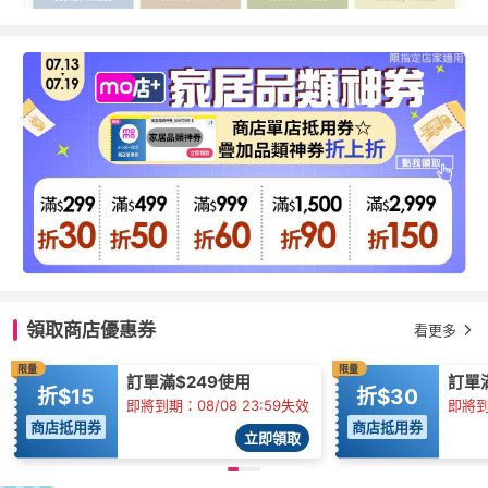
領取商店優惠券
看更多
限量
限量
訂單滿$249使用
訂單
折$15
折$30
即將到期：08/08 23:59失效
即將到
商店抵用券
商店抵用券
立即領取