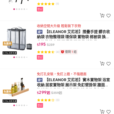
(1)
登記
收納空間大升級 輕鬆裝下衣物
【ELEANOR 艾尼若】摺疊手提 髒衣收
納袋 衣物整理袋 環保袋 置物袋 棉被袋 換季
收納袋 洗衣籃 野餐袋 玩具袋 雜物袋
195
免運券
$
$
289
僅剩
1
組
(4)
登記
免打孔安裝，免釘上牆，不傷牆面
【ELEANOR 艾尼若】實木置物架 浴室
收納 居家置物架 展示架 免釘壁掛架 牆面置
物架 牆上收納 多功能置物架 收納 免打孔
299
免運券
$
起
$
359
起
(3)
登記