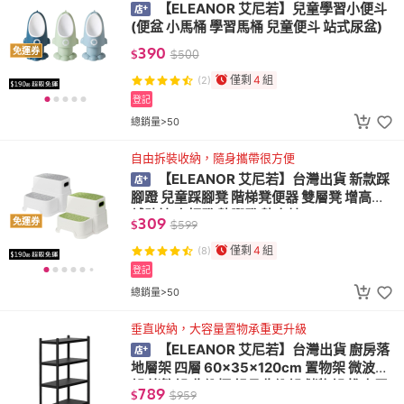
【ELEANOR 艾尼若】兒童學習小便斗
(便盆 小馬桶 學習馬桶 兒童便斗 站式尿盆)
390
免運券
$
$
500
僅剩
4
組
(2)
登記
總銷量>50
自由拆裝收納，隨身攜帶很方便
【ELEANOR 艾尼若】台灣出貨 新款踩
腳蹬 兒童踩腳凳 階梯凳便器 雙層凳 增高椅
輔助椅 小板凳 墊腳凳 墊高椅
309
免運券
$
$
599
僅剩
4
組
(8)
登記
總銷量>50
垂直收納，大容量置物承重更升級
【ELEANOR 艾尼若】台灣出貨 廚房落
地層架 四層 60×35×120cm 置物架 微波爐
架 烤箱架 收納櫃 鍋具收納架 儲物架 推車置
789
$
$
959
物架