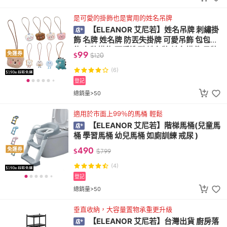
是可愛的掛飾也是實用的姓名吊牌
【ELEANOR 艾尼若】姓名吊牌 刺繡掛
飾 名牌 姓名牌 防丟失掛牌 可愛吊飾 包包吊
飾 名牌掛飾 可愛造型 姓名牌 姓名掛件 吊牌
99
免運券
$
$
120
(6)
登記
總銷量>50
適用於市面上99％的馬桶 輕鬆
【ELEANOR 艾尼若】階梯馬桶(兒童馬
桶 學習馬桶 幼兒馬桶 如廁訓練 戒尿 )
490
免運券
$
$
799
(4)
登記
總銷量>50
垂直收納，大容量置物承重更升級
【ELEANOR 艾尼若】台灣出貨 廚房落