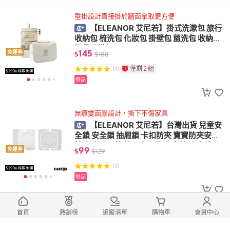
垂掛設計直接掛於牆面拿取更方便
【ELEANOR 艾尼若】掛式洗漱包 旅行
收納包 梳洗包 化妝包 掛壁包 盥洗包 收納包
摺疊吊掛包
145
免運券
$
$
188
僅剩
2
組
(1)
登記
無痕雙面膠設計，撕下不傷家具
【ELEANOR 艾尼若】台灣出貨 兒童安
全鎖 安全鎖 抽屜鎖 卡扣防夾 寶寶防夾安全
鎖 兒童防開鎖 抽屜安全鎖 兒童鎖 防夾鎖
99
免運券
$
$
129
(1)
登記
85g輕巧設計，輕鬆摺疊好收納
首頁
熱銷榜
追蹤清單
購物車
會員中心
【ELEANOR 艾尼若】台灣出貨 按壓充