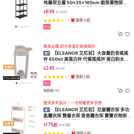
地層架五層 50×35×160cm 廚房置物架 縫
隙收納櫃 鍋具收納架 儲物架 推車置物架 廚
835
$
$
1,049
房電器櫃
僅剩
3
組
(1)
登記
健身必備 超大容量奶昔搖搖杯
【ELEANOR 艾尼若】大容量奶昔搖搖
杯 650ml 高蛋白杯 代餐搖搖杯 蛋白粉水壺
健身必備 乳清攪拌杯 健身專用隨行杯 雪克
245
免運券
$
$
320
杯 運動水壺
僅剩
2
組
(1)
登記
總銷量>50
豎排多夾設計，一次晾曬更多衣物
【ELEANOR 艾尼若】兒童曬衣架 多功
能曬衣架 雙層衣架 垂直曬衣架 寶寶衣物架
多夾曬衣架 衣帽架 口水巾架 曬襪架 內衣褲
175
免運券
$
起
$
189
起
架
僅剩
4
組
(2)