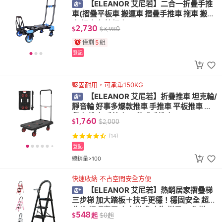
【ELEANOR 艾尼若】二合一折疊手推
車(摺疊平板車 搬運車 摺疊手推車 拖車 搬運
車 鋁合金 拉桿車)
2,730
$
$
3,980
僅剩
5
組
登記
堅固耐用，可承重150KG
【ELEANOR 艾尼若】折疊推車 坦克輪/
靜音輪 好事多爆款推車 手推車 平板推車 搬
貨車 推車 手拉車 三段式手推車
1,760
$
$
2,000
(14)
登記
總銷量>100
快速收納 不占空間安全方便
【ELEANOR 艾尼若】熱銷居家摺疊梯
三步梯 加大踏板＋扶手更穩！穩固安全 超好
收納 輕巧實用 人字梯 多功能 梯子 工作梯 工
548
$
起
$
0
起
具梯 鐵梯