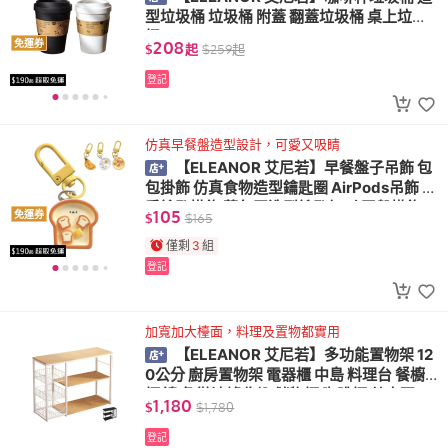
型垃圾桶 垃圾桶 附蓋 翻蓋垃圾桶 桌上垃圾
桶
208
免運券
$
起
$
259
起
登記
仿真早餐盤造型設計，可愛又吸睛
【ELEANOR 艾尼若】早餐盤子吊飾 包
包掛飾 仿真食物造型鑰匙圈 AirPods吊飾 可
愛鑰匙掛飾 荷包蛋造型鑰匙扣 吐司盤掛飾
105
免運券
$
$
165
僅剩
3
組
登記
加寬加大檯面，料理及置物都實用
【ELEANOR 艾尼若】多功能置物架 12
0公分 廚房置物架 電器櫃 中島 料理台 餐櫥
櫃 邊桌 微波爐收納 儲物櫃 咖啡櫃 茶水區
1,180
$
$
1,780
登記