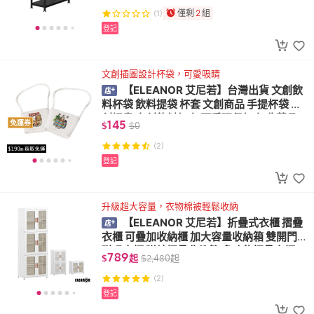
僅剩
2
組
(1)
登記
文創插圖設計杯袋，可愛吸睛
【ELEANOR 艾尼若】台灣出貨 文創飲
料杯袋 飲料提袋 杯套 文創商品 手提杯袋 文
創插畫 文創飲料杯套 可愛環保杯套 收藏品
145
免運券
$
$
0
交換禮物
(2)
登記
升級超大容量，衣物棉被輕鬆收納
【ELEANOR 艾尼若】折疊式衣櫃 摺疊
衣櫃 可疊加收納櫃 加大容量收納箱 雙開門
磁吸衣櫃 附輪摺疊收納箱 多功能摺疊衣櫃
789
$
起
$
2,480
起
(2)
登記