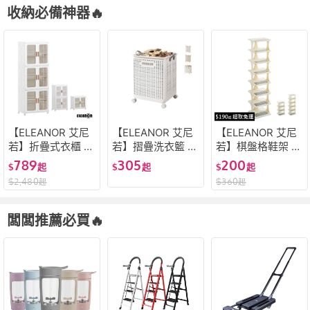
收納必備神器🔥
【ELEANOR 艾尼
【ELEANOR 艾尼
【ELEANOR 艾尼
若】折疊式衣櫃 摺
若】摺疊洗衣籃 可
若】棋盤格鞋架 奶
疊衣櫃 可疊加收納
移動 帶輪洗衣籃
油風質感鞋架 加寬
789
305
200
$
起
$
起
$
起
櫃 加大容量收納箱
手提 大容量洗衣籃
多層 組裝鞋架 玄
$
2,480
$
360
起
起
雙開門磁吸衣櫃 附
髒衣收納籃 折疊收
關鞋架 分層置物
輪摺疊收納箱 多功
納 置物推車 衣物
鞋櫃 鞋子收納 省
能摺疊衣櫃
收納 通風洗衣籃
空間 宿舍租屋必備
闆闆推薦必買🔥