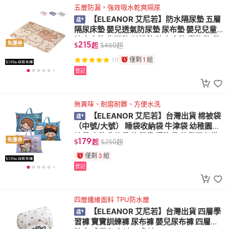
五層防漏，強效吸水乾爽隔尿
【ELEANOR 艾尼若】防水隔尿墊 五層
隔尿床墊 嬰兒透氣防尿墊 尿布墊 嬰兒兒童
防水床墊 生理墊 溢奶墊 防水床墊 寵物墊 保
215
免運券
$
起
$
480
起
潔墊
僅剩
1
組
(1)
登記
無異味、耐磨耐髒、方便水洗
【ELEANOR 艾尼若】台灣出貨 棉被袋
（中號/大號） 睡袋收納袋 牛津袋 幼稚園棉
被袋 衣物收納袋 旅行袋 購物袋 幼兒園必備
179
免運券
$
起
$
250
起
僅剩
3
組
登記
四層纖維面料 TPU防水層
【ELEANOR 艾尼若】台灣出貨 四層學
習褲 寶寶訓練褲 尿布褲 嬰兒尿布褲 四層紗