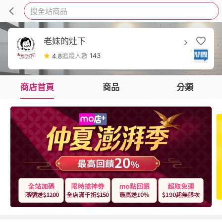
搜全站商品
老妹的灶下
追蹤人數
143
4.8
商店首頁
商品
分類