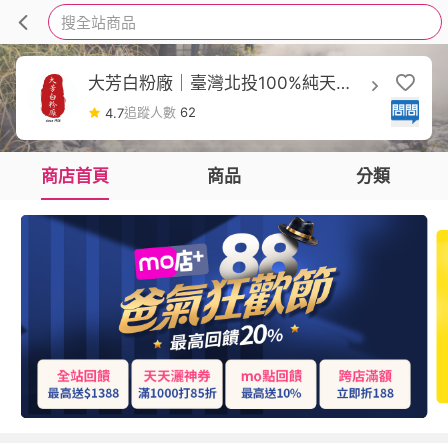
搜全站商品
大芳白粉廠｜臺灣北投100%純天然
白磺湯花溫泉粉
追蹤人數
62
4.7
商店首頁
商品
分類