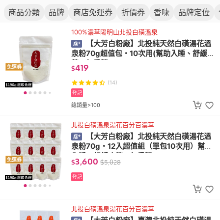
商品分類
品牌
商店免運券
折價券
香味
品牌定位
100%濃萃陽明山北投白磺溫泉
【大芳白粉廠】北投純天然白磺湯花溫
泉粉70g超值包・10次用(幫助入睡、舒緩疲
勞、無香精、)
419
免運券
$
(14)
登記
總銷量>100
北投白磺溫泉湯花百分百濃萃
【大芳白粉廠】北投純天然白磺湯花溫
泉粉70g・12入超值組（單包10次用）幫助
入睡、舒緩疲勞、無香精
3,600
免運券
$
$
5,028
登記
北投白磺溫泉湯花百分百濃萃