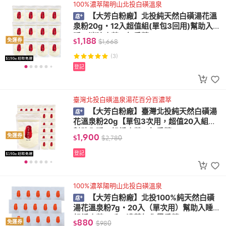
100%濃萃陽明山北投白磺溫泉
【大芳白粉廠】北投純天然白磺湯花溫
泉粉20g・12入超值組(單包3回用)幫助入
睡、消除疲勞、無香精
1,188
免運券
$
$
1,668
(3)
登記
臺灣北投白磺溫泉湯花百分百濃萃
【大芳白粉廠】臺灣北投純天然白磺湯
花溫泉粉20g【單包3次用，超值20入組】
幫助入睡、舒緩疲勞、無香精
1,900
免運券
$
$
2,780
登記
100%濃萃陽明山北投白磺溫泉
【大芳白粉廠】北投100%純天然白磺
湯花溫泉粉7g・20入（單次用）幫助入睡、
舒緩疲勞、手工濃萃無化學香精
880
免運券
$
$
980