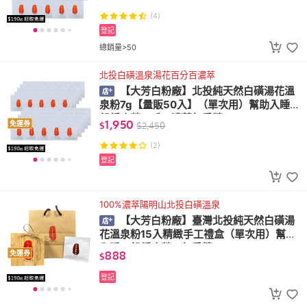
(4)
登記
總銷量>50
北投白磺溫泉湯花百分百濃萃
【大芳白粉廠】北投純天然白磺湯花溫
泉粉7g【量販50入】（單次用）幫助入睡、
舒緩疲勞、手工濃萃無香精
1,950
免運券
$
$
2,450
(2)
登記
100%濃萃陽明山北投白磺溫泉
【大芳白粉廠】臺灣北投純天然白磺湯
花溫泉粉15入精緻手工禮盒（單次用）幫助
入睡、舒緩疲勞、無香精
888
免運券
$
登記