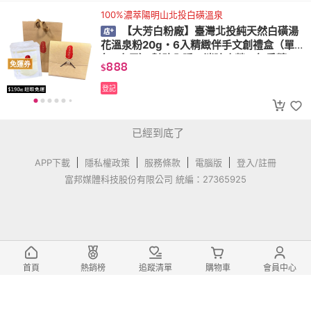
100%濃萃陽明山北投白磺溫泉
【大芳白粉廠】臺灣北投純天然白磺湯
花溫泉粉20g・6入精緻伴手文創禮盒（單
包3次用） 幫助入睡、消除疲勞、無香精
888
免運券
$
登記
已經到底了
APP下載
隱私權政策
服務條款
電腦版
登入/註冊
富邦媒體科技股份有限公司 統編：27365925
首頁
熱銷榜
追蹤清單
購物車
會員中心