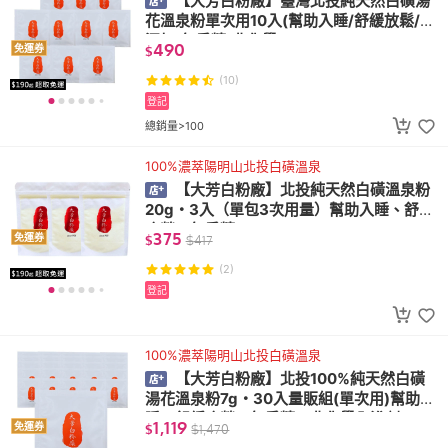
【大芳白粉廠】臺灣北投純天然白磺湯
花溫泉粉單次用10入(幫助入睡/舒緩放鬆/無
添加/無香精/非化學)
490
免運券
$
(10)
登記
總銷量>100
100%濃萃陽明山北投白磺溫泉
【大芳白粉廠】北投純天然白磺溫泉粉
20g・3入（單包3次用量）幫助入睡、舒緩
疲勞、無香精
375
免運券
$
$
417
(2)
登記
100%濃萃陽明山北投白磺溫泉
【大芳白粉廠】北投100%純天然白磺
湯花溫泉粉7g・30入量販組(單次用)幫助入
睡、舒緩疲勞、無香精、非化學入浴劑
1,119
免運券
$
$
1,470