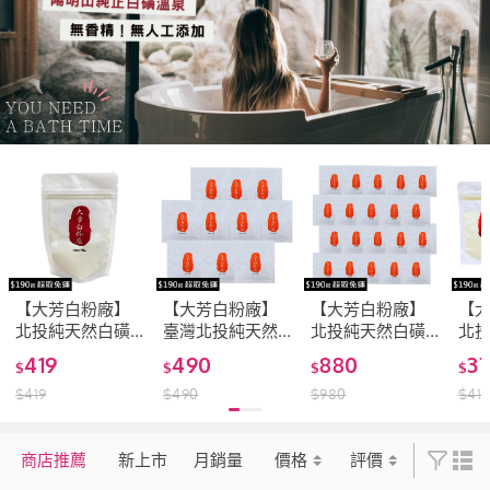
【大芳白粉廠】
【大芳白粉廠】
【大芳白粉廠】
【
北投純天然白磺
臺灣北投純天然
北投純天然白磺
北
溫泉泡澡粉70g超
白磺溫泉粉入浴
溫泉粉入浴劑
溫
419
490
880
3
$
$
$
$
值包·10次泡澡用
劑單次用10入(幫
7g・20入(單次
20
$
419
$
490
$
980
$
417
量(幫助入睡、舒
助入睡/舒緩疲憊/
用-幫助入睡、舒
3次
緩疲勞、無香精)
硫磺谷純正白磺
緩疲勞、手工濃
睡
湯花/無香精)
萃無香精)
香精
商店推薦
新上市
月銷量
價格
評價