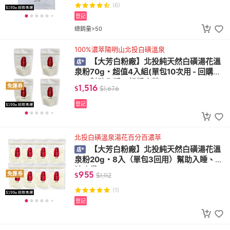
(6)
登記
總銷量>50
100%濃萃陽明山北投白磺溫泉
【大芳白粉廠】北投純天然白磺湯花溫
泉粉70g・超值4入組(單包10次用 - 回購第
一！幫助入睡、舒緩疲勞)
1,516
免運券
$
$
1,676
登記
北投白磺溫泉湯花百分百濃萃
【大芳白粉廠】北投純天然白磺湯花溫
泉粉20g・8入（單包3回用）幫助入睡、消
除疲憊
955
免運券
$
$
1,112
(1)
登記