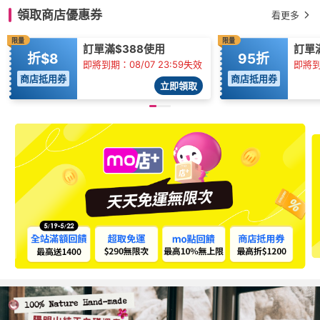
領取商店優惠券
看更多
限量
限量
訂單滿$388使用
訂單滿
折$8
95折
即將到期：08/07 23:59失效
即將到期
商店抵用券
商店抵用券
立即領取