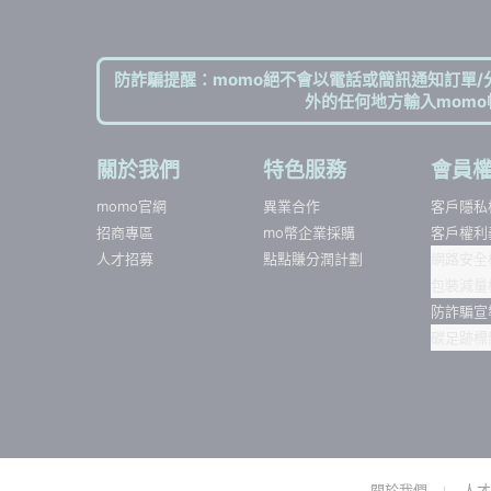
防詐騙提醒：momo絕不會以電話或簡訊通知訂單/
外的任何地方輸入momo
關於我們
特色服務
會員
momo官網
異業合作
客戶隱私
招商專區
mo幣企業採購
客戶權利
人才招募
點點賺分潤計劃
網路安全
包裝減量
防詐騙宣
碳足跡標
關於我們
人才