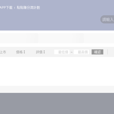
APP下載
點點賺分潤計劃
上市
價格
評價
~
確認