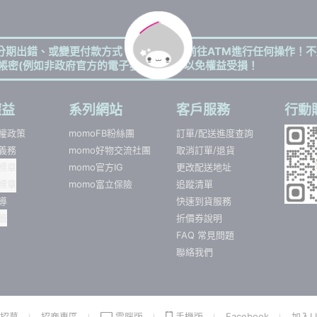
分期出錯、或變更付款方式，更不會要您前往ATM進行任何操作！不
帳密(例如非政府官方的電子發票app)，以免權益受損！
權益
系列網站
客戶服務
行動
權政策
momoFB粉絲團
訂單/配送進度查詢
義務
momo好物交流社團
取消訂單/退貨
標章
momo官方IG
更改配送地址
標章
momo富立保險
追蹤清單
導
快速到貨服務
籤
折價券說明
FAQ 常見問題
聯絡我們
招募
招商專區
電腦版
手機版
Facebook
加入LI